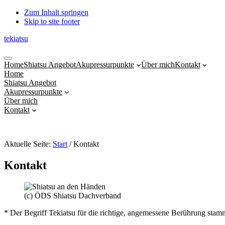
Zum Inhalt springen
Skip to site footer
tekiatsu
Shiatsu
Menu
bringt
Home
Shiatsu Angebot
Akupressurpunkte
Über mich
Kontakt
Energie
Home
in
Shiatsu Angebot
Fluss...
Akupressurpunkte
Über mich
Kontakt
Aktuelle Seite:
Start
/
Kontakt
Kontakt
(c) ÖDS Shiatsu Dachverband
* Der Begriff Tekiatsu für die richtige, angemessene Berührung stam