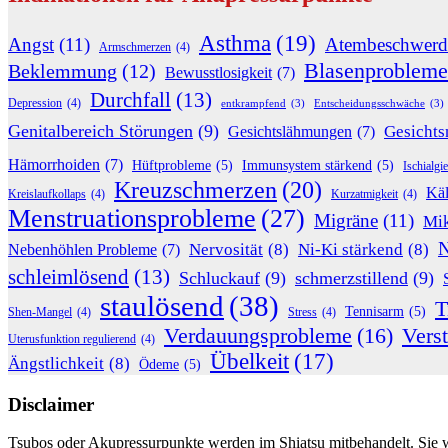
Asthma
(19)
Angst
(11)
Atembeschwerd
Armschmerzen
(4)
Blasenprobleme
Beklemmung
(12)
Bewusstlosigkeit
(7)
Durchfall
(13)
Depression
(4)
entkrampfend
(3)
Entscheidungsschwäche
(3)
Genitalbereich Störungen
(9)
Gesichts
Gesichtslähmungen
(7)
Hämorrhoiden
(7)
Hüftprobleme
(5)
Immunsystem stärkend
(5)
Ischialgie
Kreuzschmerzen
(20)
Käl
Kreislaufkollaps
(4)
Kurzatmigkeit
(4)
Menstruationsprobleme
(27)
Migräne
(11)
Mik
N
Nervosität
(8)
Ni-Ki stärkend
(8)
Nebenhöhlen Probleme
(7)
schleimlösend
(13)
Schluckauf
(9)
schmerzstillend
(9)
staulösend
(38)
T
Tennisarm
(5)
Shen-Mangel
(4)
Stress
(4)
Verdauungsprobleme
(16)
Vers
Uterusfunktion regulierend
(4)
Übelkeit
(17)
Ängstlichkeit
(8)
Ödeme
(5)
Disclaimer
Tsubos oder Akupressurpunkte werden im Shiatsu mitbehandelt. Sie we