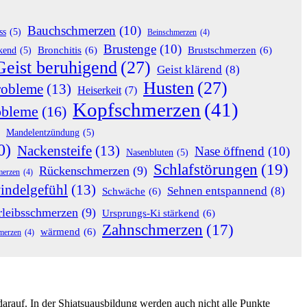
Bauchschmerzen
(10)
ss
(5)
Beinschmerzen
(4)
Brustenge
(10)
Bronchitis
(6)
Brustschmerzen
(6)
rkend
(5)
Geist beruhigend
(27)
Geist klärend
(8)
Husten
(27)
robleme
(13)
Heiserkeit
(7)
Kopfschmerzen
(41)
obleme
(16)
Mandelentzündung
(5)
0)
Nackensteife
(13)
Nase öffnend
(10)
Nasenbluten
(5)
Schlafstörungen
(19)
Rückenschmerzen
(9)
merzen
(4)
indelgefühl
(13)
Sehnen entspannend
(8)
Schwäche
(6)
rleibsschmerzen
(9)
Ursprungs-Ki stärkend
(6)
Zahnschmerzen
(17)
wärmend
(6)
merzen
(4)
arauf. In der Shiatsuausbildung werden auch nicht alle Punkte