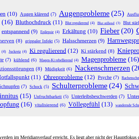
Augenprobleme
(25)
en
(10)
Augen klärend
(7)
Ausflu
(16)
Bluthochdruck
(11)
Blut stä
Blut regulierend
(4)
Blut stillend
(3)
Fieber
(20)
Erkältung
(10)
entspannend
(9)
Epilepsie
(4)
Harnwegsp
Halsschmerzen
(9)
nerven
(8)
grippaler Infekt
(5)
Kniepr
Ki regulierend
(12)
Ki stärkend
(8)
(4)
Juckreiz
(4)
Magenprobleme
(16)
te
(7)
kühlend
(6)
Magen-Ki rebellierend
(4)
Nackenschmerzen
(2
tionsstörungen
(8)
Müdigkeit
(6)
Ohrenprobleme
(12)
otfallspunkt
(11)
Psyche
(7)
Rachensch
Schulterprobleme
(24)
Schw
Schnupfen
(7)
Schock
(5)
innitus
(15)
Unte
Unterleibsbeschwerden
(7)
Unfruchtbarkeit
(5)
topfung
(16)
Völlegefühl
(13)
vitalisierend
(6)
wandernde Sch
rden im Meridianverlauf erreicht. Es liegt aber nicht der Hauptfokus d