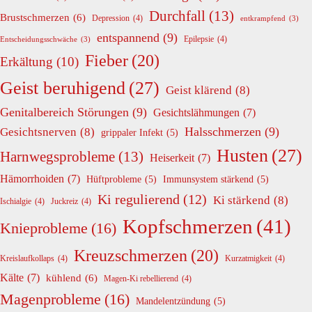
Durchfall
(13)
Brustschmerzen
(6)
Depression
(4)
entkrampfend
(3)
entspannend
(9)
Epilepsie
(4)
Entscheidungsschwäche
(3)
Fieber
(20)
Erkältung
(10)
Geist beruhigend
(27)
Geist klärend
(8)
Genitalbereich Störungen
(9)
Gesichtslähmungen
(7)
Halsschmerzen
(9)
Gesichtsnerven
(8)
grippaler Infekt
(5)
Husten
(27)
Harnwegsprobleme
(13)
Heiserkeit
(7)
Hämorrhoiden
(7)
Hüftprobleme
(5)
Immunsystem stärkend
(5)
Ki regulierend
(12)
Ki stärkend
(8)
Ischialgie
(4)
Juckreiz
(4)
Kopfschmerzen
(41)
Knieprobleme
(16)
Kreuzschmerzen
(20)
Kreislaufkollaps
(4)
Kurzatmigkeit
(4)
Kälte
(7)
kühlend
(6)
Magen-Ki rebellierend
(4)
Magenprobleme
(16)
Mandelentzündung
(5)