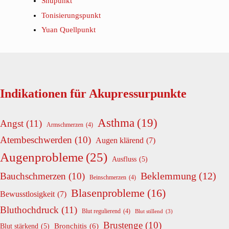
Shupunkt
Tonisierungspunkt
Yuan Quellpunkt
Indikationen für Akupressurpunkte
Asthma
(19)
Angst
(11)
Armschmerzen
(4)
Atembeschwerden
(10)
Augen klärend
(7)
Augenprobleme
(25)
Ausfluss
(5)
Beklemmung
(12)
Bauchschmerzen
(10)
Beinschmerzen
(4)
Blasenprobleme
(16)
Bewusstlosigkeit
(7)
Bluthochdruck
(11)
Blut regulierend
(4)
Blut stillend
(3)
Brustenge
(10)
Bronchitis
(6)
Blut stärkend
(5)