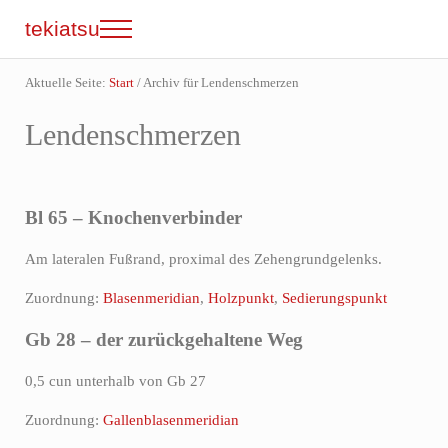
Zum Inhalt springen
Skip to site footer
tekiatsu
Menu
Shiatsu bringt Energie in Fluss...
Aktuelle Seite:
Start
/
Archiv für Lendenschmerzen
Lendenschmerzen
Bl 65 – Knochenverbinder
Am lateralen Fußrand, proximal des Zehengrundgelenks.
Zuordnung:
Blasenmeridian
,
Holzpunkt
,
Sedierungspunkt
Gb 28 – der zurückgehaltene Weg
0,5 cun unterhalb von Gb 27
Zuordnung:
Gallenblasenmeridian