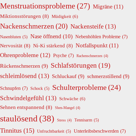
Menstruationsprobleme
(27)
Migräne
(11)
Miktionsstörungen
(8)
Müdigkeit
(6)
Nackenschmerzen
(20)
Nackensteife
(13)
Nase öffnend
(10)
Nebenhöhlen Probleme
(7)
Nasenbluten
(5)
Notfallspunkt
(11)
Nervosität
(8)
Ni-Ki stärkend
(8)
Ohrenprobleme
(12)
Psyche
(7)
Rachenschmerzen
(4)
Schlafstörungen
(19)
Rückenschmerzen
(9)
schleimlösend
(13)
Schluckauf
(9)
schmerzstillend
(9)
Schulterprobleme
(24)
Schnupfen
(7)
Schock
(5)
Schwindelgefühl
(13)
Schwäche
(6)
Sehnen entspannend
(8)
Shen-Mangel
(4)
staulösend
(38)
Tennisarm
(5)
Stress
(4)
Tinnitus
(15)
Unterleibsbeschwerden
(7)
Unfruchtbarkeit
(5)