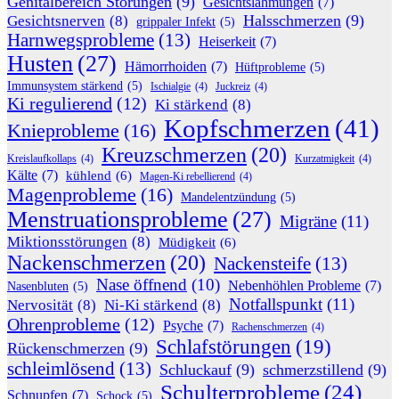
Genitalbereich Störungen
(9)
Gesichtslähmungen
(7)
Halsschmerzen
(9)
Gesichtsnerven
(8)
grippaler Infekt
(5)
Harnwegsprobleme
(13)
Heiserkeit
(7)
Husten
(27)
Hämorrhoiden
(7)
Hüftprobleme
(5)
Immunsystem stärkend
(5)
Ischialgie
(4)
Juckreiz
(4)
Ki regulierend
(12)
Ki stärkend
(8)
Kopfschmerzen
(41)
Knieprobleme
(16)
Kreuzschmerzen
(20)
Kreislaufkollaps
(4)
Kurzatmigkeit
(4)
Kälte
(7)
kühlend
(6)
Magen-Ki rebellierend
(4)
Magenprobleme
(16)
Mandelentzündung
(5)
Menstruationsprobleme
(27)
Migräne
(11)
Miktionsstörungen
(8)
Müdigkeit
(6)
Nackenschmerzen
(20)
Nackensteife
(13)
Nase öffnend
(10)
Nebenhöhlen Probleme
(7)
Nasenbluten
(5)
Notfallspunkt
(11)
Nervosität
(8)
Ni-Ki stärkend
(8)
Ohrenprobleme
(12)
Psyche
(7)
Rachenschmerzen
(4)
Schlafstörungen
(19)
Rückenschmerzen
(9)
schleimlösend
(13)
Schluckauf
(9)
schmerzstillend
(9)
Schulterprobleme
(24)
Schnupfen
(7)
Schock
(5)