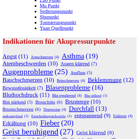
Luo Punkt
Mu Punkt
Sedierungspunkt
Shupunkt
Tonisierungspunkt
Yuan Quellpunkt
Indikationen für Akupressurpunkte
Asthma
(19)
Angst
(11)
Armschmerzen
(4)
Atembeschwerden
(10)
Augen klärend
(7)
Augenprobleme
(25)
Ausfluss
(5)
Beklemmung
(12)
Bauchschmerzen
(10)
Beinschmerzen
(4)
Blasenprobleme
(16)
Bewusstlosigkeit
(7)
Bluthochdruck
(11)
Blut regulierend
(4)
Blut stillend
(3)
Brustenge
(10)
Bronchitis
(6)
Blut stärkend
(5)
Durchfall
(13)
Brustschmerzen
(6)
Depression
(4)
entspannend
(9)
Epilepsie
(4)
entkrampfend
(3)
Entscheidungsschwäche
(3)
Fieber
(20)
Erkältung
(10)
Geist beruhigend
(27)
Geist klärend
(8)