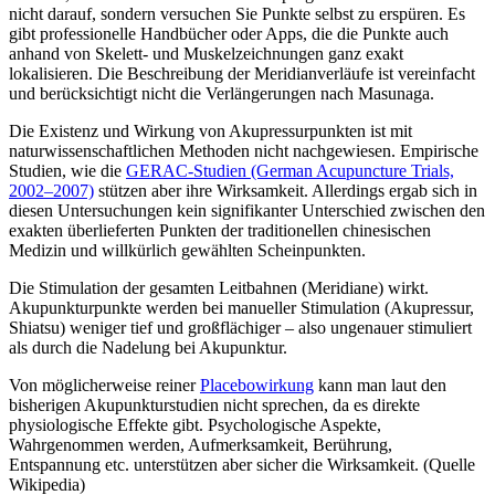
nicht darauf, sondern versuchen Sie Punkte selbst zu erspüren. Es
gibt professionelle Handbücher oder Apps, die die Punkte auch
anhand von Skelett- und Muskelzeichnungen ganz exakt
lokalisieren. Die Beschreibung der Meridianverläufe ist vereinfacht
und berücksichtigt nicht die Verlängerungen nach Masunaga.
Die Existenz und Wirkung von Akupressurpunkten ist mit
naturwissenschaftlichen Methoden nicht nachgewiesen. Empirische
Studien, wie die
GERAC-Studien (German Acupuncture Trials,
2002–2007)
stützen aber ihre Wirksamkeit. Allerdings ergab sich in
diesen Untersuchungen kein signifikanter Unterschied zwischen den
exakten überlieferten Punkten der traditionellen chinesischen
Medizin und willkürlich gewählten Scheinpunkten.
Die Stimulation der gesamten Leitbahnen (Meridiane) wirkt.
Akupunkturpunkte werden bei manueller Stimulation (Akupressur,
Shiatsu) weniger tief und großflächiger – also ungenauer stimuliert
als durch die Nadelung bei Akupunktur.
Von möglicherweise reiner
Placebowirkung
kann man laut den
bisherigen Akupunkturstudien nicht sprechen, da es direkte
physiologische Effekte gibt. Psychologische Aspekte,
Wahrgenommen werden, Aufmerksamkeit, Berührung,
Entspannung etc. unterstützen aber sicher die Wirksamkeit. (Quelle
Wikipedia)