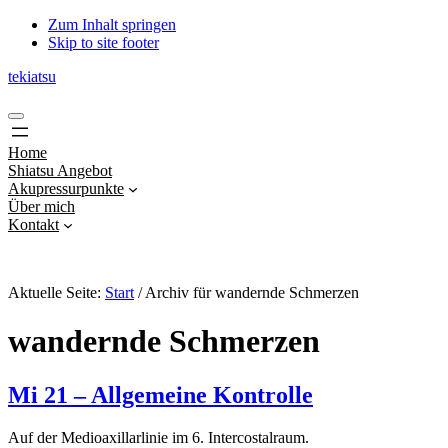
Zum Inhalt springen
Skip to site footer
tekiatsu
Shiatsu
Menu
bringt
Energie
Home
in
Shiatsu Angebot
Fluss...
Akupressurpunkte
Über mich
Kontakt
Aktuelle Seite:
Start
/
Archiv für wandernde Schmerzen
wandernde Schmerzen
Mi 21 – Allgemeine Kontrolle
Auf der Medioaxillarlinie im 6. Intercostalraum.