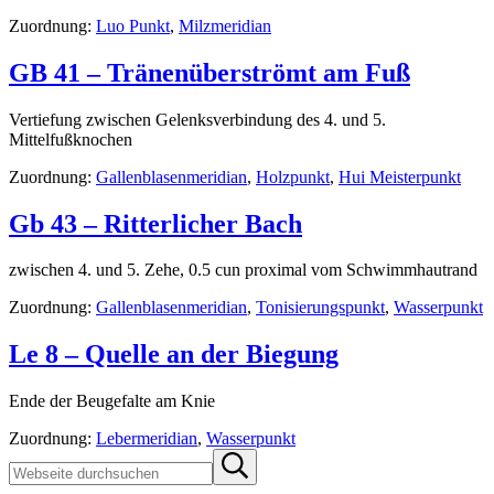
Zuordnung:
Luo Punkt
,
Milzmeridian
GB 41 – Tränenüberströmt am Fuß
Vertiefung zwischen Gelenksverbindung des 4. und 5.
Mittelfußknochen
Zuordnung:
Gallenblasenmeridian
,
Holzpunkt
,
Hui Meisterpunkt
Gb 43 – Ritterlicher Bach
zwischen 4. und 5. Zehe, 0.5 cun proximal vom Schwimmhautrand
Zuordnung:
Gallenblasenmeridian
,
Tonisierungspunkt
,
Wasserpunkt
Le 8 – Quelle an der Biegung
Ende der Beugefalte am Knie
Zuordnung:
Lebermeridian
,
Wasserpunkt
Sidebar
Webseite
Submit
durchsuchen
search