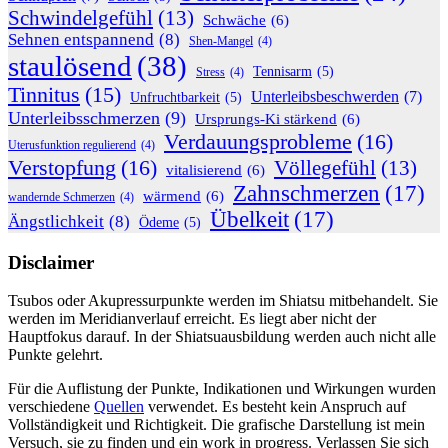
Schwindelgefühl
(13)
Schwäche
(6)
Sehnen entspannend
(8)
Shen-Mangel
(4)
staulösend
(38)
Tennisarm
(5)
Stress
(4)
Tinnitus
(15)
Unterleibsbeschwerden
(7)
Unfruchtbarkeit
(5)
Unterleibsschmerzen
(9)
Ursprungs-Ki stärkend
(6)
Verdauungsprobleme
(16)
Uterusfunktion regulierend
(4)
Verstopfung
(16)
Völlegefühl
(13)
vitalisierend
(6)
Zahnschmerzen
(17)
wärmend
(6)
wandernde Schmerzen
(4)
Übelkeit
(17)
Ängstlichkeit
(8)
Ödeme
(5)
Disclaimer
Tsubos oder Akupressurpunkte werden im Shiatsu mitbehandelt. Sie
werden im Meridianverlauf erreicht. Es liegt aber nicht der
Hauptfokus darauf. In der Shiatsuausbildung werden auch nicht alle
Punkte gelehrt.
Für die Auflistung der Punkte, Indikationen und Wirkungen wurden
verschiedene
Quellen
verwendet. Es besteht kein Anspruch auf
Vollständigkeit und Richtigkeit. Die grafische Darstellung ist mein
Versuch, sie zu finden und ein work in progress. Verlassen Sie sich