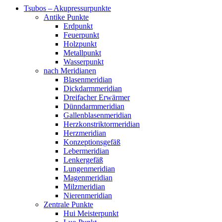
Tsubos – Akupressurpunkte
Antike Punkte
Erdpunkt
Feuerpunkt
Holzpunkt
Metallpunkt
Wasserpunkt
nach Meridianen
Blasenmeridian
Dickdarmmeridian
Dreifacher Erwärmer
Dünndarmmeridian
Gallenblasenmeridian
Herzkonstriktormeridian
Herzmeridian
Konzeptionsgefäß
Lebermeridian
Lenkergefäß
Lungenmeridian
Magenmeridian
Milzmeridian
Nierenmeridian
Zentrale Punkte
Hui Meisterpunkt