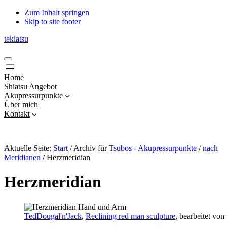
Zum Inhalt springen
Skip to site footer
tekiatsu
Shiatsu
Menu
bringt
Energie
Home
in
Shiatsu Angebot
Fluss...
Akupressurpunkte
Über mich
Kontakt
Aktuelle Seite:
Start
/
Archiv für
Tsubos - Akupressurpunkte
/
nach
Meridianen
/
Herzmeridian
Herzmeridian
TedDougal'n'Jack
,
Reclining red man sculpture
, bearbeitet von