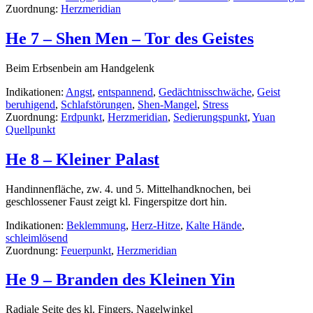
Zuordnung:
Herzmeridian
He 7 – Shen Men – Tor des Geistes
Beim Erbsenbein am Handgelenk
Indikationen:
Angst
,
entspannend
,
Gedächtnisschwäche
,
Geist
beruhigend
,
Schlafstörungen
,
Shen-Mangel
,
Stress
Zuordnung:
Erdpunkt
,
Herzmeridian
,
Sedierungspunkt
,
Yuan
Quellpunkt
He 8 – Kleiner Palast
Handinnenfläche, zw. 4. und 5. Mittelhandknochen, bei
geschlossener Faust zeigt kl. Fingerspitze dort hin.
Indikationen:
Beklemmung
,
Herz-Hitze
,
Kalte Hände
,
schleimlösend
Zuordnung:
Feuerpunkt
,
Herzmeridian
He 9 – Branden des Kleinen Yin
Radiale Seite des kl. Fingers, Nagelwinkel