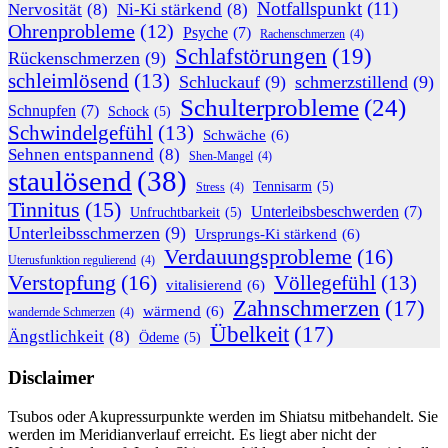
Notfallspunkt
(11)
Nervosität
(8)
Ni-Ki stärkend
(8)
Ohrenprobleme
(12)
Psyche
(7)
Rachenschmerzen
(4)
Schlafstörungen
(19)
Rückenschmerzen
(9)
schleimlösend
(13)
Schluckauf
(9)
schmerzstillend
(9)
Schulterprobleme
(24)
Schnupfen
(7)
Schock
(5)
Schwindelgefühl
(13)
Schwäche
(6)
Sehnen entspannend
(8)
Shen-Mangel
(4)
staulösend
(38)
Tennisarm
(5)
Stress
(4)
Tinnitus
(15)
Unterleibsbeschwerden
(7)
Unfruchtbarkeit
(5)
Unterleibsschmerzen
(9)
Ursprungs-Ki stärkend
(6)
Verdauungsprobleme
(16)
Uterusfunktion regulierend
(4)
Verstopfung
(16)
Völlegefühl
(13)
vitalisierend
(6)
Zahnschmerzen
(17)
wärmend
(6)
wandernde Schmerzen
(4)
Übelkeit
(17)
Ängstlichkeit
(8)
Ödeme
(5)
Disclaimer
Tsubos oder Akupressurpunkte werden im Shiatsu mitbehandelt. Sie
werden im Meridianverlauf erreicht. Es liegt aber nicht der