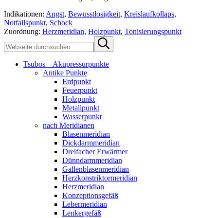
Indikationen:
Angst
,
Bewusstlosigkeit
,
Kreislaufkollaps
,
Notfallspunkt
,
Schock
Zuordnung:
Herzmeridian
,
Holzpunkt
,
Tonisierungspunkt
Sidebar
Webseite
Submit
durchsuchen
search
Tsubos – Akupressurpunkte
Antike Punkte
Erdpunkt
Feuerpunkt
Holzpunkt
Metallpunkt
Wasserpunkt
nach Meridianen
Blasenmeridian
Dickdarmmeridian
Dreifacher Erwärmer
Dünndarmmeridian
Gallenblasenmeridian
Herzkonstriktormeridian
Herzmeridian
Konzeptionsgefäß
Lebermeridian
Lenkergefäß