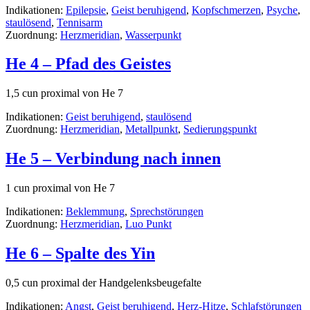
Indikationen:
Epilepsie
,
Geist beruhigend
,
Kopfschmerzen
,
Psyche
,
staulösend
,
Tennisarm
Zuordnung:
Herzmeridian
,
Wasserpunkt
He 4 – Pfad des Geistes
1,5 cun proximal von He 7
Indikationen:
Geist beruhigend
,
staulösend
Zuordnung:
Herzmeridian
,
Metallpunkt
,
Sedierungspunkt
He 5 – Verbindung nach innen
1 cun proximal von He 7
Indikationen:
Beklemmung
,
Sprechstörungen
Zuordnung:
Herzmeridian
,
Luo Punkt
He 6 – Spalte des Yin
0,5 cun proximal der Handgelenksbeugefalte
Indikationen:
Angst
,
Geist beruhigend
,
Herz-Hitze
,
Schlafstörungen