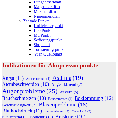
Lungenmeridian
Magenmeridian
Milzmeridian
Nierenmeridian
Zentrale Punkte
Hui Meisterpunkt
Luo Punkt
Mu Punkt
Sedierungspunkt
Shupunkt
Tonisierungspunkt
Yuan Quellpunkt
Indikationen für Akupressurpunkte
Asthma
(19)
Angst
(11)
Armschmerzen
(4)
Atembeschwerden
(10)
Augen klärend
(7)
Augenprobleme
(25)
Ausfluss
(5)
Beklemmung
(12)
Bauchschmerzen
(10)
Beinschmerzen
(4)
Blasenprobleme
(16)
Bewusstlosigkeit
(7)
Bluthochdruck
(11)
Blut regulierend
(4)
Blut stillend
(3)
Brustenge
(10)
Bronchitis
(6)
Blut stärkend
(5)