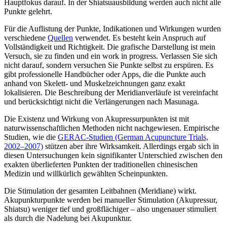
Hauptfokus darauf. In der Shiatsuausbildung werden auch nicht alle
Punkte gelehrt.
Für die Auflistung der Punkte, Indikationen und Wirkungen wurden
verschiedene
Quellen
verwendet. Es besteht kein Anspruch auf
Vollständigkeit und Richtigkeit. Die grafische Darstellung ist mein
Versuch, sie zu finden und ein work in progress. Verlassen Sie sich
nicht darauf, sondern versuchen Sie Punkte selbst zu erspüren. Es
gibt professionelle Handbücher oder Apps, die die Punkte auch
anhand von Skelett- und Muskelzeichnungen ganz exakt
lokalisieren. Die Beschreibung der Meridianverläufe ist vereinfacht
und berücksichtigt nicht die Verlängerungen nach Masunaga.
Die Existenz und Wirkung von Akupressurpunkten ist mit
naturwissenschaftlichen Methoden nicht nachgewiesen. Empirische
Studien, wie die
GERAC-Studien (German Acupuncture Trials,
2002–2007)
stützen aber ihre Wirksamkeit. Allerdings ergab sich in
diesen Untersuchungen kein signifikanter Unterschied zwischen den
exakten überlieferten Punkten der traditionellen chinesischen
Medizin und willkürlich gewählten Scheinpunkten.
Die Stimulation der gesamten Leitbahnen (Meridiane) wirkt.
Akupunkturpunkte werden bei manueller Stimulation (Akupressur,
Shiatsu) weniger tief und großflächiger – also ungenauer stimuliert
als durch die Nadelung bei Akupunktur.