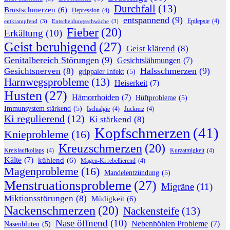
Durchfall
(13)
Brustschmerzen
(6)
Depression
(4)
entspannend
(9)
Epilepsie
(4)
entkrampfend
(3)
Entscheidungsschwäche
(3)
Fieber
(20)
Erkältung
(10)
Geist beruhigend
(27)
Geist klärend
(8)
Genitalbereich Störungen
(9)
Gesichtslähmungen
(7)
Halsschmerzen
(9)
Gesichtsnerven
(8)
grippaler Infekt
(5)
Harnwegsprobleme
(13)
Heiserkeit
(7)
Husten
(27)
Hämorrhoiden
(7)
Hüftprobleme
(5)
Immunsystem stärkend
(5)
Ischialgie
(4)
Juckreiz
(4)
Ki regulierend
(12)
Ki stärkend
(8)
Kopfschmerzen
(41)
Knieprobleme
(16)
Kreuzschmerzen
(20)
Kreislaufkollaps
(4)
Kurzatmigkeit
(4)
Kälte
(7)
kühlend
(6)
Magen-Ki rebellierend
(4)
Magenprobleme
(16)
Mandelentzündung
(5)
Menstruationsprobleme
(27)
Migräne
(11)
Miktionsstörungen
(8)
Müdigkeit
(6)
Nackenschmerzen
(20)
Nackensteife
(13)
Nase öffnend
(10)
Nebenhöhlen Probleme
(7)
Nasenbluten
(5)