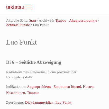
Zum Inhalt springen
Skip to site footer
tekiatsu
Menu
Shiatsu bringt Energie in Fluss...
Aktuelle Seite:
Start
/
Archiv für
Tsubos - Akupressurpunkte
/
Zentrale Punkte
/
Luo Punkt
Luo Punkt
Di 6 – Seitliche Abzweigung
Radialseite des Unterarms, 3 cun proximal der
Handgelenksfalte
Indikationen:
Augenprobleme
,
Emotionen lösend
,
Husten
,
Nasenbluten
,
Tinnitus
Zuordnung:
Dickdarmmeridian
,
Luo Punkt