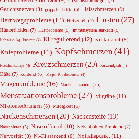
Genitalbereich Störungen
(9)
Gesichtslähmungen
(7)
Halsschmerzen
(9)
Gesichtsnerven
(8)
grippaler Infekt
(5)
Husten
(27)
Harnwegsprobleme
(13)
Heiserkeit
(7)
Hämorrhoiden
(7)
Hüftprobleme
(5)
Immunsystem stärkend
(5)
Ki regulierend
(12)
Ki stärkend
(8)
Ischialgie
(4)
Juckreiz
(4)
Kopfschmerzen
(41)
Knieprobleme
(16)
Kreuzschmerzen
(20)
Kreislaufkollaps
(4)
Kurzatmigkeit
(4)
Kälte
(7)
kühlend
(6)
Magen-Ki rebellierend
(4)
Magenprobleme
(16)
Mandelentzündung
(5)
Menstruationsprobleme
(27)
Migräne
(11)
Miktionsstörungen
(8)
Müdigkeit
(6)
Nackenschmerzen
(20)
Nackensteife
(13)
Nase öffnend
(10)
Nebenhöhlen Probleme
(7)
Nasenbluten
(5)
Notfallspunkt
(11)
Nervosität
(8)
Ni-Ki stärkend
(8)