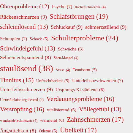
Ohrenprobleme
(12)
Psyche
(7)
Rachenschmerzen
(4)
Schlafstörungen
(19)
Rückenschmerzen
(9)
schleimlösend
(13)
Schluckauf
(9)
schmerzstillend
(9)
Schulterprobleme
(24)
Schnupfen
(7)
Schock
(5)
Schwindelgefühl
(13)
Schwäche
(6)
Sehnen entspannend
(8)
Shen-Mangel
(4)
staulösend
(38)
Tennisarm
(5)
Stress
(4)
Tinnitus
(15)
Unterleibsbeschwerden
(7)
Unfruchtbarkeit
(5)
Unterleibsschmerzen
(9)
Ursprungs-Ki stärkend
(6)
Verdauungsprobleme
(16)
Uterusfunktion regulierend
(4)
Verstopfung
(16)
Völlegefühl
(13)
vitalisierend
(6)
Zahnschmerzen
(17)
wärmend
(6)
wandernde Schmerzen
(4)
Übelkeit
(17)
Ängstlichkeit
(8)
Ödeme
(5)