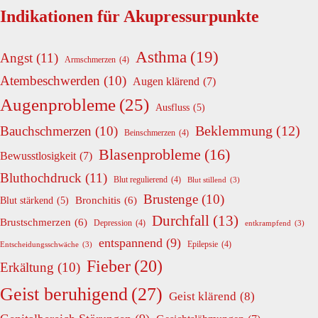
Indikationen für Akupressurpunkte
Asthma
(19)
Angst
(11)
Armschmerzen
(4)
Atembeschwerden
(10)
Augen klärend
(7)
Augenprobleme
(25)
Ausfluss
(5)
Beklemmung
(12)
Bauchschmerzen
(10)
Beinschmerzen
(4)
Blasenprobleme
(16)
Bewusstlosigkeit
(7)
Bluthochdruck
(11)
Blut regulierend
(4)
Blut stillend
(3)
Brustenge
(10)
Bronchitis
(6)
Blut stärkend
(5)
Durchfall
(13)
Brustschmerzen
(6)
Depression
(4)
entkrampfend
(3)
entspannend
(9)
Epilepsie
(4)
Entscheidungsschwäche
(3)
Fieber
(20)
Erkältung
(10)
Geist beruhigend
(27)
Geist klärend
(8)