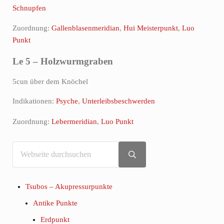
Schnupfen
Zuordnung:
Gallenblasenmeridian
,
Hui Meisterpunkt
,
Luo
Punkt
Le 5 – Holzwurmgraben
5cun über dem Knöchel
Indikationen:
Psyche
,
Unterleibsbeschwerden
Zuordnung:
Lebermeridian
,
Luo Punkt
Webseite durchsuchen
Sidebar
Submit search
Tsubos – Akupressurpunkte
Antike Punkte
Erdpunkt