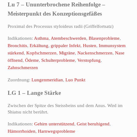
Lu 7 – Ununterbrochene Reihenfolge –
Meisterpunkt des Konzeptionsgefäßes
Proximal des Processus styloideus radii (Griffelfortsatz)
Indikationen:
Asthma
,
Atembeschwerden
,
Blasenprobleme
,
Bronchitis
,
Erkältung
,
grippaler Infekt
,
Husten
,
Immunsystem
stärkend
,
Kopfschmerzen
,
Migräne
,
Nackenschmerzen
,
Nase
öffnend
,
Ödeme
,
Schulterprobleme
,
Verstopfung
,
Zahnschmerzen
Zuordnung:
Lungenmeridian
,
Luo Punkt
LG 1 – Lange Stärke
Zwischen der Spitze des Steissbeins und dem Anus. Wird im
Shiatsu nicht berührt.
Indikationen:
Gehirn unterstützend
,
Geist beruhigend
,
Hämorrhoiden
,
Harnwegsprobleme