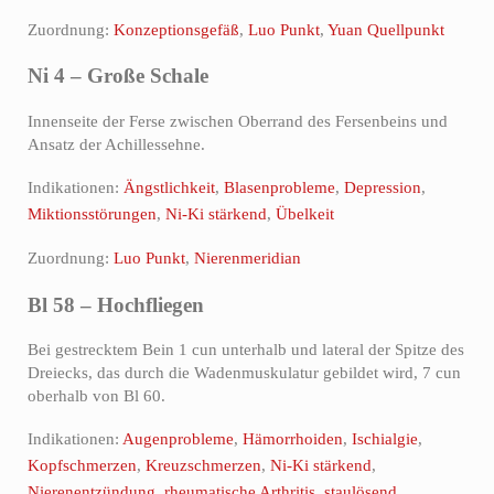
Zuordnung:
Konzeptionsgefäß
,
Luo Punkt
,
Yuan Quellpunkt
Ni 4 – Große Schale
Innenseite der Ferse zwischen Oberrand des Fersenbeins und
Ansatz der Achillessehne.
Indikationen:
Ängstlichkeit
,
Blasenprobleme
,
Depression
,
Miktionsstörungen
,
Ni-Ki stärkend
,
Übelkeit
Zuordnung:
Luo Punkt
,
Nierenmeridian
Bl 58 – Hochfliegen
Bei gestrecktem Bein 1 cun unterhalb und lateral der Spitze des
Dreiecks, das durch die Wadenmuskulatur gebildet wird, 7 cun
oberhalb von Bl 60.
Indikationen:
Augenprobleme
,
Hämorrhoiden
,
Ischialgie
,
Kopfschmerzen
,
Kreuzschmerzen
,
Ni-Ki stärkend
,
Nierenentzündung
,
rheumatische Arthritis
,
staulösend