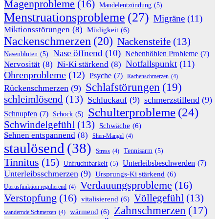
Magenprobleme
(16)
Mandelentzündung
(5)
Menstruationsprobleme
(27)
Migräne
(11)
Miktionsstörungen
(8)
Müdigkeit
(6)
Nackenschmerzen
(20)
Nackensteife
(13)
Nase öffnend
(10)
Nebenhöhlen Probleme
(7)
Nasenbluten
(5)
Notfallspunkt
(11)
Nervosität
(8)
Ni-Ki stärkend
(8)
Ohrenprobleme
(12)
Psyche
(7)
Rachenschmerzen
(4)
Schlafstörungen
(19)
Rückenschmerzen
(9)
schleimlösend
(13)
Schluckauf
(9)
schmerzstillend
(9)
Schulterprobleme
(24)
Schnupfen
(7)
Schock
(5)
Schwindelgefühl
(13)
Schwäche
(6)
Sehnen entspannend
(8)
Shen-Mangel
(4)
staulösend
(38)
Tennisarm
(5)
Stress
(4)
Tinnitus
(15)
Unterleibsbeschwerden
(7)
Unfruchtbarkeit
(5)
Unterleibsschmerzen
(9)
Ursprungs-Ki stärkend
(6)
Verdauungsprobleme
(16)
Uterusfunktion regulierend
(4)
Verstopfung
(16)
Völlegefühl
(13)
vitalisierend
(6)
Zahnschmerzen
(17)
wärmend
(6)
wandernde Schmerzen
(4)