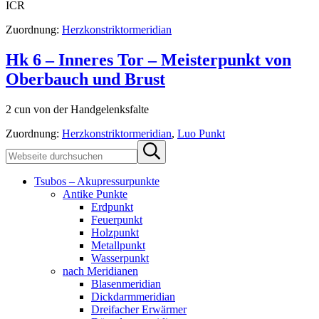
ICR
Zuordnung:
Herzkonstriktormeridian
Hk 6 – Inneres Tor – Meisterpunkt von
Oberbauch und Brust
2 cun von der Handgelenksfalte
Zuordnung:
Herzkonstriktormeridian
,
Luo Punkt
Sidebar
Webseite
Submit
durchsuchen
search
Tsubos – Akupressurpunkte
Antike Punkte
Erdpunkt
Feuerpunkt
Holzpunkt
Metallpunkt
Wasserpunkt
nach Meridianen
Blasenmeridian
Dickdarmmeridian
Dreifacher Erwärmer