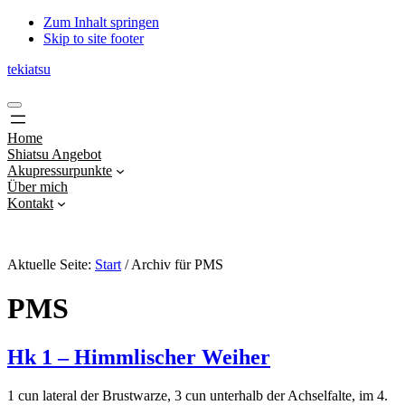
Zum Inhalt springen
Skip to site footer
tekiatsu
Shiatsu
Menu
bringt
Energie
Home
in
Shiatsu Angebot
Fluss...
Akupressurpunkte
Über mich
Kontakt
Aktuelle Seite:
Start
/
Archiv für PMS
PMS
Hk 1 – Himmlischer Weiher
1 cun lateral der Brustwarze, 3 cun unterhalb der Achselfalte, im 4.