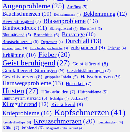
Augenprobleme
(25)
Ausfluss
(5)
Beklemmung
(12)
Bauchschmerzen
(10)
Beinschmerzen
(4)
Blasenprobleme
(16)
Bewusstlosigkeit
(7)
Bluthochdruck
(11)
Blut regulierend
(4)
Blut stillend
(3)
Brustenge
(10)
Bronchitis
(6)
Blut stärkend
(5)
Durchfall
(13)
Brustschmerzen
(6)
Depression
(4)
entspannend
(9)
Epilepsie
(4)
entkrampfend
(3)
Entscheidungsschwäche
(3)
Fieber
(20)
Erkältung
(10)
Geist beruhigend
(27)
Geist klärend
(8)
Genitalbereich Störungen
(9)
Gesichtslähmungen
(7)
Halsschmerzen
(9)
Gesichtsnerven
(8)
grippaler Infekt
(5)
Harnwegsprobleme
(13)
Heiserkeit
(7)
Husten
(27)
Hämorrhoiden
(7)
Hüftprobleme
(5)
Immunsystem stärkend
(5)
Ischialgie
(4)
Juckreiz
(4)
Ki regulierend
(12)
Ki stärkend
(8)
Kopfschmerzen
(41)
Knieprobleme
(16)
Kreuzschmerzen
(20)
Kreislaufkollaps
(4)
Kurzatmigkeit
(4)
Kälte
(7)
kühlend
(6)
Magen-Ki rebellierend
(4)