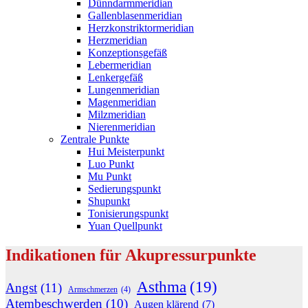
Dünndarmmeridian
Gallenblasenmeridian
Herzkonstriktormeridian
Herzmeridian
Konzeptionsgefäß
Lebermeridian
Lenkergefäß
Lungenmeridian
Magenmeridian
Milzmeridian
Nierenmeridian
Zentrale Punkte
Hui Meisterpunkt
Luo Punkt
Mu Punkt
Sedierungspunkt
Shupunkt
Tonisierungspunkt
Yuan Quellpunkt
Indikationen für Akupressurpunkte
Asthma
(19)
Angst
(11)
Armschmerzen
(4)
Atembeschwerden
(10)
Augen klärend
(7)