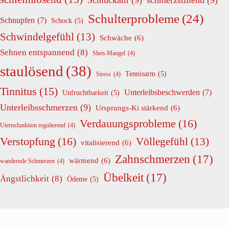
Schulterprobleme
(24)
Schnupfen
(7)
Schock
(5)
Schwindelgefühl
(13)
Schwäche
(6)
Sehnen entspannend
(8)
Shen-Mangel
(4)
staulösend
(38)
Tennisarm
(5)
Stress
(4)
Tinnitus
(15)
Unterleibsbeschwerden
(7)
Unfruchtbarkeit
(5)
Unterleibsschmerzen
(9)
Ursprungs-Ki stärkend
(6)
Verdauungsprobleme
(16)
Uterusfunktion regulierend
(4)
Verstopfung
(16)
Völlegefühl
(13)
vitalisierend
(6)
Zahnschmerzen
(17)
wärmend
(6)
wandernde Schmerzen
(4)
Übelkeit
(17)
Ängstlichkeit
(8)
Ödeme
(5)