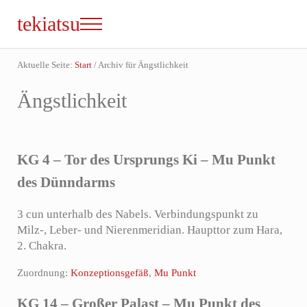
Zum Inhalt springen
Skip to site footer
tekiatsu
Menu
Shiatsu bringt Energie in Fluss...
Aktuelle Seite:
Start
/
Archiv für Ängstlichkeit
Ängstlichkeit
KG 4 – Tor des Ursprungs Ki – Mu Punkt
des Dünndarms
3 cun unterhalb des Nabels. Verbindungspunkt zu
Milz-, Leber- und Nierenmeridian. Haupttor zum Hara,
2. Chakra.
Zuordnung:
Konzeptionsgefäß
,
Mu Punkt
KG 14 – Großer Palast – Mu Punkt des