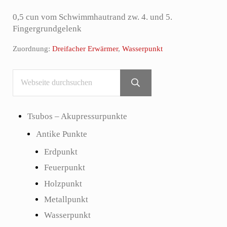
0,5 cun vom Schwimmhautrand zw. 4. und 5.
Fingergrundgelenk
Zuordnung:
Dreifacher Erwärmer
,
Wasserpunkt
Webseite durchsuchen
Sidebar
Submit search
Tsubos – Akupressurpunkte
Antike Punkte
Erdpunkt
Feuerpunkt
Holzpunkt
Metallpunkt
Wasserpunkt