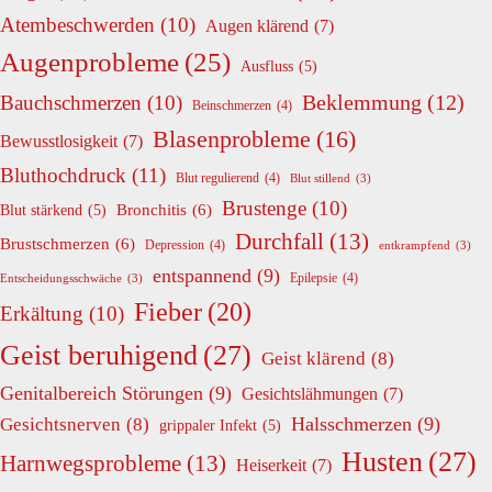
Atembeschwerden
(10)
Augen klärend
(7)
Augenprobleme
(25)
Ausfluss
(5)
Beklemmung
(12)
Bauchschmerzen
(10)
Beinschmerzen
(4)
Blasenprobleme
(16)
Bewusstlosigkeit
(7)
Bluthochdruck
(11)
Blut regulierend
(4)
Blut stillend
(3)
Brustenge
(10)
Bronchitis
(6)
Blut stärkend
(5)
Durchfall
(13)
Brustschmerzen
(6)
Depression
(4)
entkrampfend
(3)
entspannend
(9)
Epilepsie
(4)
Entscheidungsschwäche
(3)
Fieber
(20)
Erkältung
(10)
Geist beruhigend
(27)
Geist klärend
(8)
Genitalbereich Störungen
(9)
Gesichtslähmungen
(7)
Halsschmerzen
(9)
Gesichtsnerven
(8)
grippaler Infekt
(5)
Husten
(27)
Harnwegsprobleme
(13)
Heiserkeit
(7)