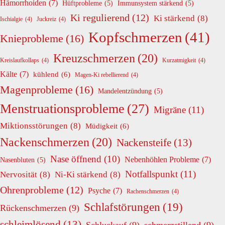
Hämorrhoiden
(7)
Hüftprobleme
(5)
Immunsystem stärkend
(5)
Ki regulierend
(12)
Ki stärkend
(8)
Ischialgie
(4)
Juckreiz
(4)
Kopfschmerzen
(41)
Knieprobleme
(16)
Kreuzschmerzen
(20)
Kreislaufkollaps
(4)
Kurzatmigkeit
(4)
Kälte
(7)
kühlend
(6)
Magen-Ki rebellierend
(4)
Magenprobleme
(16)
Mandelentzündung
(5)
Menstruationsprobleme
(27)
Migräne
(11)
Miktionsstörungen
(8)
Müdigkeit
(6)
Nackenschmerzen
(20)
Nackensteife
(13)
Nase öffnend
(10)
Nebenhöhlen Probleme
(7)
Nasenbluten
(5)
Notfallspunkt
(11)
Nervosität
(8)
Ni-Ki stärkend
(8)
Ohrenprobleme
(12)
Psyche
(7)
Rachenschmerzen
(4)
Schlafstörungen
(19)
Rückenschmerzen
(9)
schleimlösend
(13)
Schluckauf
(9)
schmerzstillend
(9)