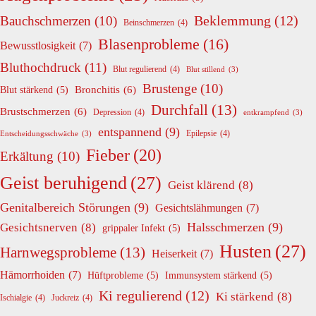
Beklemmung
(12)
Bauchschmerzen
(10)
Beinschmerzen
(4)
Blasenprobleme
(16)
Bewusstlosigkeit
(7)
Bluthochdruck
(11)
Blut regulierend
(4)
Blut stillend
(3)
Brustenge
(10)
Bronchitis
(6)
Blut stärkend
(5)
Durchfall
(13)
Brustschmerzen
(6)
Depression
(4)
entkrampfend
(3)
entspannend
(9)
Epilepsie
(4)
Entscheidungsschwäche
(3)
Fieber
(20)
Erkältung
(10)
Geist beruhigend
(27)
Geist klärend
(8)
Genitalbereich Störungen
(9)
Gesichtslähmungen
(7)
Halsschmerzen
(9)
Gesichtsnerven
(8)
grippaler Infekt
(5)
Husten
(27)
Harnwegsprobleme
(13)
Heiserkeit
(7)
Hämorrhoiden
(7)
Hüftprobleme
(5)
Immunsystem stärkend
(5)
Ki regulierend
(12)
Ki stärkend
(8)
Ischialgie
(4)
Juckreiz
(4)