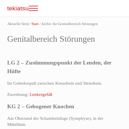
Zum Inhalt springen
Skip to site footer
tekiatsu
Menu
Shiatsu bringt Energie in Fluss...
Aktuelle Seite:
Start
/
Archiv für Genitalbereich Störungen
Genitalbereich Störungen
LG 2 – Zustimmungspunkt der Lenden, der
Hüfte
Im Gelenksspalt zwischen Kreuzbein und Steissbein.
Zuordnung:
Lenkergefäß
KG 2 – Gebogener Knochen
Am Oberrand der Schambeinfuge (Symphyse), in der
Mittellinie.