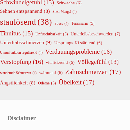
Schwindelgefühl
(13)
Schwäche
(6)
Sehnen entspannend
(8)
Shen-Mangel
(4)
staulösend
(38)
Tennisarm
(5)
Stress
(4)
Tinnitus
(15)
Unterleibsbeschwerden
(7)
Unfruchtbarkeit
(5)
Unterleibsschmerzen
(9)
Ursprungs-Ki stärkend
(6)
Verdauungsprobleme
(16)
Uterusfunktion regulierend
(4)
Verstopfung
(16)
Völlegefühl
(13)
vitalisierend
(6)
Zahnschmerzen
(17)
wärmend
(6)
wandernde Schmerzen
(4)
Übelkeit
(17)
Ängstlichkeit
(8)
Ödeme
(5)
Disclaimer