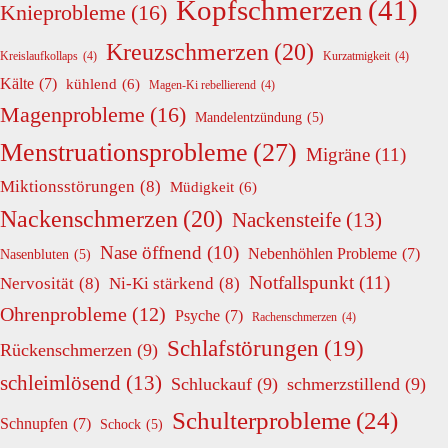
Kopfschmerzen
(41)
Knieprobleme
(16)
Kreuzschmerzen
(20)
Kreislaufkollaps
(4)
Kurzatmigkeit
(4)
Kälte
(7)
kühlend
(6)
Magen-Ki rebellierend
(4)
Magenprobleme
(16)
Mandelentzündung
(5)
Menstruationsprobleme
(27)
Migräne
(11)
Miktionsstörungen
(8)
Müdigkeit
(6)
Nackenschmerzen
(20)
Nackensteife
(13)
Nase öffnend
(10)
Nebenhöhlen Probleme
(7)
Nasenbluten
(5)
Notfallspunkt
(11)
Nervosität
(8)
Ni-Ki stärkend
(8)
Ohrenprobleme
(12)
Psyche
(7)
Rachenschmerzen
(4)
Schlafstörungen
(19)
Rückenschmerzen
(9)
schleimlösend
(13)
Schluckauf
(9)
schmerzstillend
(9)
Schulterprobleme
(24)
Schnupfen
(7)
Schock
(5)