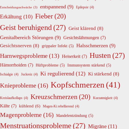
entspannend
(9)
Epilepsie
(4)
Entscheidungsschwäche
(3)
Fieber
(20)
Erkältung
(10)
Geist beruhigend
(27)
Geist klärend
(8)
Genitalbereich Störungen
(9)
Gesichtslähmungen
(7)
Halsschmerzen
(9)
Gesichtsnerven
(8)
grippaler Infekt
(5)
Husten
(27)
Harnwegsprobleme
(13)
Heiserkeit
(7)
Hämorrhoiden
(7)
Hüftprobleme
(5)
Immunsystem stärkend
(5)
Ki regulierend
(12)
Ki stärkend
(8)
Ischialgie
(4)
Juckreiz
(4)
Kopfschmerzen
(41)
Knieprobleme
(16)
Kreuzschmerzen
(20)
Kreislaufkollaps
(4)
Kurzatmigkeit
(4)
Kälte
(7)
kühlend
(6)
Magen-Ki rebellierend
(4)
Magenprobleme
(16)
Mandelentzündung
(5)
Menstruationsprobleme
(27)
Migräne
(11)