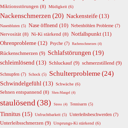
Miktionsstörungen
(8)
Müdigkeit
(6)
Nackenschmerzen
(20)
Nackensteife
(13)
Nase öffnend
(10)
Nebenhöhlen Probleme
(7)
Nasenbluten
(5)
Notfallspunkt
(11)
Nervosität
(8)
Ni-Ki stärkend
(8)
Ohrenprobleme
(12)
Psyche
(7)
Rachenschmerzen
(4)
Schlafstörungen
(19)
Rückenschmerzen
(9)
schleimlösend
(13)
Schluckauf
(9)
schmerzstillend
(9)
Schulterprobleme
(24)
Schnupfen
(7)
Schock
(5)
Schwindelgefühl
(13)
Schwäche
(6)
Sehnen entspannend
(8)
Shen-Mangel
(4)
staulösend
(38)
Tennisarm
(5)
Stress
(4)
Tinnitus
(15)
Unterleibsbeschwerden
(7)
Unfruchtbarkeit
(5)
Unterleibsschmerzen
(9)
Ursprungs-Ki stärkend
(6)