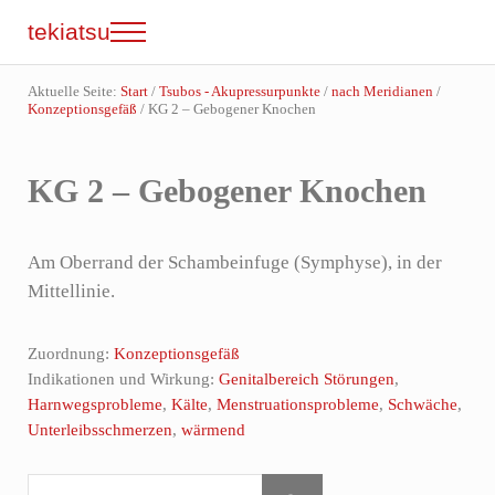
Zum Inhalt springen
Skip to site footer
tekiatsu
Menu
Shiatsu bringt Energie in Fluss...
Aktuelle Seite:
Start
/
Tsubos - Akupressurpunkte
/
nach Meridianen
/
Konzeptionsgefäß
/
KG 2 – Gebogener Knochen
KG 2 – Gebogener Knochen
Am Oberrand der Schambeinfuge (Symphyse), in der
Mittellinie.
Zuordnung:
Konzeptionsgefäß
Indikationen und Wirkung:
Genitalbereich Störungen
,
Harnwegsprobleme
,
Kälte
,
Menstruationsprobleme
,
Schwäche
,
Unterleibsschmerzen
,
wärmend
Webseite durchsuchen
Sidebar