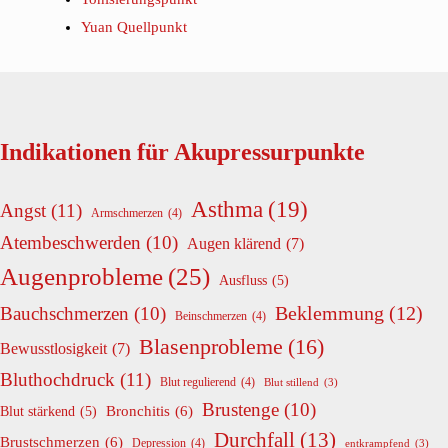
Yuan Quellpunkt
Indikationen für Akupressurpunkte
Asthma
(19)
Angst
(11)
Armschmerzen
(4)
Atembeschwerden
(10)
Augen klärend
(7)
Augenprobleme
(25)
Ausfluss
(5)
Beklemmung
(12)
Bauchschmerzen
(10)
Beinschmerzen
(4)
Blasenprobleme
(16)
Bewusstlosigkeit
(7)
Bluthochdruck
(11)
Blut regulierend
(4)
Blut stillend
(3)
Brustenge
(10)
Bronchitis
(6)
Blut stärkend
(5)
Durchfall
(13)
Brustschmerzen
(6)
Depression
(4)
entkrampfend
(3)