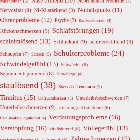
Nase öffnend
(10)
Nebenhöhlen Probleme
(7)
Nasenbluten
(5)
Notfallspunkt
(11)
Nervosität
(8)
Ni-Ki stärkend
(8)
Ohrenprobleme
(12)
Psyche
(7)
Rachenschmerzen
(4)
Schlafstörungen
(19)
Rückenschmerzen
(9)
schleimlösend
(13)
Schluckauf
(9)
schmerzstillend
(9)
Schulterprobleme
(24)
Schnupfen
(7)
Schock
(5)
Schwindelgefühl
(13)
Schwäche
(6)
Sehnen entspannend
(8)
Shen-Mangel
(4)
staulösend
(38)
Tennisarm
(5)
Stress
(4)
Tinnitus
(15)
Unterleibsbeschwerden
(7)
Unfruchtbarkeit
(5)
Unterleibsschmerzen
(9)
Ursprungs-Ki stärkend
(6)
Verdauungsprobleme
(16)
Uterusfunktion regulierend
(4)
Verstopfung
(16)
Völlegefühl
(13)
vitalisierend
(6)
Zahnschmerzen
(17)
wärmend
(6)
wandernde Schmerzen
(4)