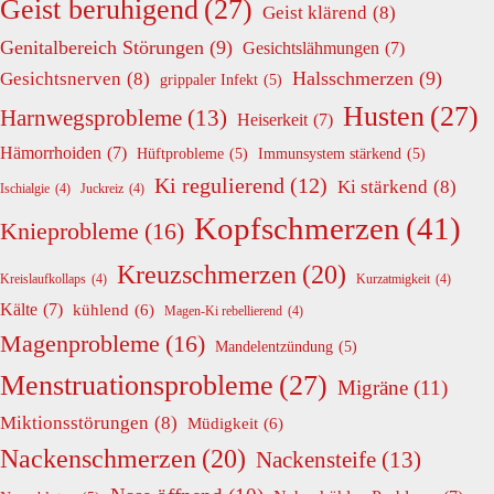
Geist beruhigend
(27)
Geist klärend
(8)
Genitalbereich Störungen
(9)
Gesichtslähmungen
(7)
Halsschmerzen
(9)
Gesichtsnerven
(8)
grippaler Infekt
(5)
Husten
(27)
Harnwegsprobleme
(13)
Heiserkeit
(7)
Hämorrhoiden
(7)
Hüftprobleme
(5)
Immunsystem stärkend
(5)
Ki regulierend
(12)
Ki stärkend
(8)
Ischialgie
(4)
Juckreiz
(4)
Kopfschmerzen
(41)
Knieprobleme
(16)
Kreuzschmerzen
(20)
Kreislaufkollaps
(4)
Kurzatmigkeit
(4)
Kälte
(7)
kühlend
(6)
Magen-Ki rebellierend
(4)
Magenprobleme
(16)
Mandelentzündung
(5)
Menstruationsprobleme
(27)
Migräne
(11)
Miktionsstörungen
(8)
Müdigkeit
(6)
Nackenschmerzen
(20)
Nackensteife
(13)