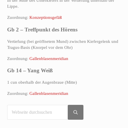
In der Mitte des Unterkiefers in der Vertiefung unterhalb der
Lippe.
Zuordnung:
Konzeptionsgefäß
Gb 2 – Treffpunkt des Hörens
Vertiefung (bei geöffnetem Mund) zwischen Kiefergelenk und
Tragus-Basis (Knorpel vor dem Ohr)
Zuordnung:
Gallenblasenmeridian
Gb 14 – Yang Weiß
1 cun oberhalb der Augenbraue (Mitte)
Zuordnung:
Gallenblasenmeridian
Webseite
Sidebar
durchsuchen
Submit
search