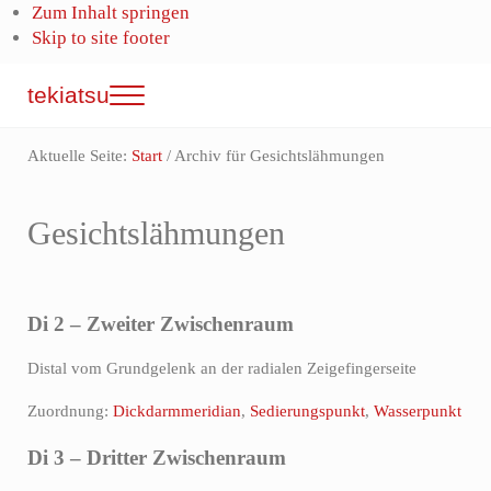
Zum Inhalt springen
Skip to site footer
tekiatsu
Menu
Shiatsu
bringt
Aktuelle Seite:
Start
/
Archiv für Gesichtslähmungen
Energie
in
Fluss...
Gesichtslähmungen
Di 2 – Zweiter Zwischenraum
Distal vom Grundgelenk an der radialen Zeigefingerseite
Zuordnung:
Dickdarmmeridian
,
Sedierungspunkt
,
Wasserpunkt
Di 3 – Dritter Zwischenraum