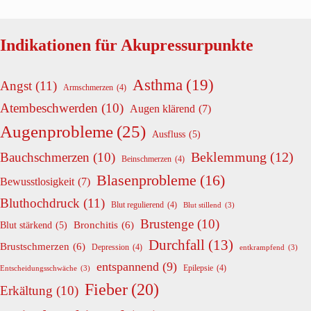
Indikationen für Akupressurpunkte
Asthma
(19)
Angst
(11)
Armschmerzen
(4)
Atembeschwerden
(10)
Augen klärend
(7)
Augenprobleme
(25)
Ausfluss
(5)
Beklemmung
(12)
Bauchschmerzen
(10)
Beinschmerzen
(4)
Blasenprobleme
(16)
Bewusstlosigkeit
(7)
Bluthochdruck
(11)
Blut regulierend
(4)
Blut stillend
(3)
Brustenge
(10)
Bronchitis
(6)
Blut stärkend
(5)
Durchfall
(13)
Brustschmerzen
(6)
Depression
(4)
entkrampfend
(3)
entspannend
(9)
Epilepsie
(4)
Entscheidungsschwäche
(3)
Fieber
(20)
Erkältung
(10)