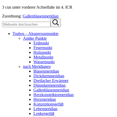
3 cun unter vorderer Achselfalte im 4. ICR
Zuordnung:
Gallenblasenmeridian
Sidebar
Webseite
Submit
durchsuchen
search
Tsubos – Akupressurpunkte
Antike Punkte
Erdpunkt
Feuerpunkt
Holzpunkt
Metallpunkt
Wasserpunkt
nach Meridianen
Blasenmeridian
Dickdarmmeridian
Dreifacher Erwärmer
Dünndarmmeridian
Gallenblasenmeridian
Herzkonstriktormeridian
Herzmeridian
Konzeptionsgefäß
Lebermeridian
Lenkergefäß