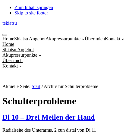
Zum Inhalt springen
Skip to site footer
tekiatsu
Shiatsu
Menu
bringt
Home
Shiatsu Angebot
Akupressurpunkte
Über mich
Kontakt
Energie
Home
in
Shiatsu Angebot
Fluss...
Akupressurpunkte
Über mich
Kontakt
Aktuelle Seite:
Start
/
Archiv für Schulterprobleme
Schulterprobleme
Di 10 – Drei Meilen der Hand
Radialseite des Unterarms, 2 cun distal von Di 11