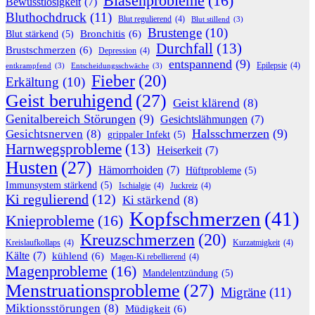
Blasenprobleme
(16)
Bewusstlosigkeit
(7)
Bluthochdruck
(11)
Blut regulierend
(4)
Blut stillend
(3)
Brustenge
(10)
Bronchitis
(6)
Blut stärkend
(5)
Durchfall
(13)
Brustschmerzen
(6)
Depression
(4)
entspannend
(9)
Epilepsie
(4)
entkrampfend
(3)
Entscheidungsschwäche
(3)
Fieber
(20)
Erkältung
(10)
Geist beruhigend
(27)
Geist klärend
(8)
Genitalbereich Störungen
(9)
Gesichtslähmungen
(7)
Halsschmerzen
(9)
Gesichtsnerven
(8)
grippaler Infekt
(5)
Harnwegsprobleme
(13)
Heiserkeit
(7)
Husten
(27)
Hämorrhoiden
(7)
Hüftprobleme
(5)
Immunsystem stärkend
(5)
Ischialgie
(4)
Juckreiz
(4)
Ki regulierend
(12)
Ki stärkend
(8)
Kopfschmerzen
(41)
Knieprobleme
(16)
Kreuzschmerzen
(20)
Kreislaufkollaps
(4)
Kurzatmigkeit
(4)
Kälte
(7)
kühlend
(6)
Magen-Ki rebellierend
(4)
Magenprobleme
(16)
Mandelentzündung
(5)
Menstruationsprobleme
(27)
Migräne
(11)
Miktionsstörungen
(8)
Müdigkeit
(6)