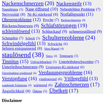
Nackenschmerzen
(20)
Nackensteife
(13)
Nase öffnend
(10)
Nebenhöhlen Probleme
(7)
Nasenbluten
(5)
Notfallspunkt
(11)
Nervosität
(8)
Ni-Ki stärkend
(8)
Ohrenprobleme
(12)
Psyche
(7)
Rachenschmerzen
(4)
Schlafstörungen
(19)
Rückenschmerzen
(9)
schleimlösend
(13)
Schluckauf
(9)
schmerzstillend
(9)
Schulterprobleme
(24)
Schnupfen
(7)
Schock
(5)
Schwindelgefühl
(13)
Schwäche
(6)
Sehnen entspannend
(8)
Shen-Mangel
(4)
staulösend
(38)
Tennisarm
(5)
Stress
(4)
Tinnitus
(15)
Unterleibsbeschwerden
(7)
Unfruchtbarkeit
(5)
Unterleibsschmerzen
(9)
Ursprungs-Ki stärkend
(6)
Verdauungsprobleme
(16)
Uterusfunktion regulierend
(4)
Verstopfung
(16)
Völlegefühl
(13)
vitalisierend
(6)
Zahnschmerzen
(17)
wärmend
(6)
wandernde Schmerzen
(4)
Übelkeit
(17)
Ängstlichkeit
(8)
Ödeme
(5)
Disclaimer