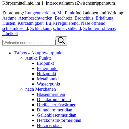
Körpermittellinie, im 1. Intercostalraum (Zwischenrippenraum)
Zuordnung:
Lungenmeridian
,
Mu Punkt
Indikationen und Wirkung:
Asthma
,
Atembeschwerden
,
Brechreiz
,
Bronchitis
,
Erkältung
,
Husten
,
Kurzatmigkeit
,
Lu-Ki regulierend
,
Nase öffnend
,
schleimlösend
,
Schluckauf
,
schmerzstillend
,
Schulterprobleme
,
Übelkeit
Sidebar
Webseite
Submit
durchsuchen
search
Tsubos – Akupressurpunkte
Antike Punkte
Erdpunkt
Feuerpunkt
Holzpunkt
Metallpunkt
Wasserpunkt
nach Meridianen
Blasenmeridian
Dickdarmmeridian
Dreifacher Erwärmer
Dünndarmmeridian
Gallenblasenmeridian
Herzkonstriktormeridian
Herzmeridian