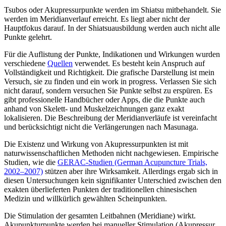
Tsubos oder Akupressurpunkte werden im Shiatsu mitbehandelt. Sie
werden im Meridianverlauf erreicht. Es liegt aber nicht der
Hauptfokus darauf. In der Shiatsuausbildung werden auch nicht alle
Punkte gelehrt.
Für die Auflistung der Punkte, Indikationen und Wirkungen wurden
verschiedene
Quellen
verwendet. Es besteht kein Anspruch auf
Vollständigkeit und Richtigkeit. Die grafische Darstellung ist mein
Versuch, sie zu finden und ein work in progress. Verlassen Sie sich
nicht darauf, sondern versuchen Sie Punkte selbst zu erspüren. Es
gibt professionelle Handbücher oder Apps, die die Punkte auch
anhand von Skelett- und Muskelzeichnungen ganz exakt
lokalisieren. Die Beschreibung der Meridianverläufe ist vereinfacht
und berücksichtigt nicht die Verlängerungen nach Masunaga.
Die Existenz und Wirkung von Akupressurpunkten ist mit
naturwissenschaftlichen Methoden nicht nachgewiesen. Empirische
Studien, wie die
GERAC-Studien (German Acupuncture Trials,
2002–2007)
stützen aber ihre Wirksamkeit. Allerdings ergab sich in
diesen Untersuchungen kein signifikanter Unterschied zwischen den
exakten überlieferten Punkten der traditionellen chinesischen
Medizin und willkürlich gewählten Scheinpunkten.
Die Stimulation der gesamten Leitbahnen (Meridiane) wirkt.
Akupunkturpunkte werden bei manueller Stimulation (Akupressur,