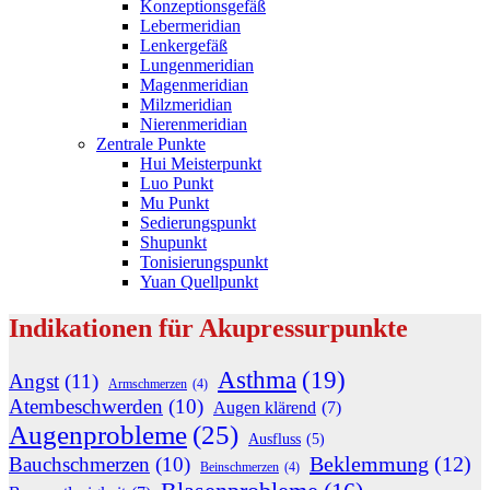
Konzeptionsgefäß
Lebermeridian
Lenkergefäß
Lungenmeridian
Magenmeridian
Milzmeridian
Nierenmeridian
Zentrale Punkte
Hui Meisterpunkt
Luo Punkt
Mu Punkt
Sedierungspunkt
Shupunkt
Tonisierungspunkt
Yuan Quellpunkt
Indikationen für Akupressurpunkte
Asthma
(19)
Angst
(11)
Armschmerzen
(4)
Atembeschwerden
(10)
Augen klärend
(7)
Augenprobleme
(25)
Ausfluss
(5)
Beklemmung
(12)
Bauchschmerzen
(10)
Beinschmerzen
(4)