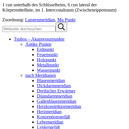
1 cun unterhalb des Schlüsselbeins, 6 cun lateral der
Körpermittellinie, im 1. Intercostalraum (Zwischenrippenraum)
Zuordnung:
Lungenmeridian
,
Mu Punkt
Sidebar
Webseite
Submit
durchsuchen
search
Tsubos – Akupressurpunkte
Antike Punkte
Erdpunkt
Feuerpunkt
Holzpunkt
Metallpunkt
Wasserpunkt
nach Meridianen
Blasenmeridian
Dickdarmmeridian
Dreifacher Erwärmer
Dünndarmmeridian
Gallenblasenmeridian
Herzkonstriktormeridian
Herzmeridian
Konzeptionsgefäß
Lebermeridian
Lenkergefäß