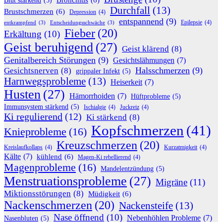
Blut stärkend
(5)
Durchfall
(13)
Brustschmerzen
(6)
Depression
(4)
entspannend
(9)
Epilepsie
(4)
entkrampfend
(3)
Entscheidungsschwäche
(3)
Fieber
(20)
Erkältung
(10)
Geist beruhigend
(27)
Geist klärend
(8)
Genitalbereich Störungen
(9)
Gesichtslähmungen
(7)
Halsschmerzen
(9)
Gesichtsnerven
(8)
grippaler Infekt
(5)
Harnwegsprobleme
(13)
Heiserkeit
(7)
Husten
(27)
Hämorrhoiden
(7)
Hüftprobleme
(5)
Immunsystem stärkend
(5)
Ischialgie
(4)
Juckreiz
(4)
Ki regulierend
(12)
Ki stärkend
(8)
Kopfschmerzen
(41)
Knieprobleme
(16)
Kreuzschmerzen
(20)
Kreislaufkollaps
(4)
Kurzatmigkeit
(4)
Kälte
(7)
kühlend
(6)
Magen-Ki rebellierend
(4)
Magenprobleme
(16)
Mandelentzündung
(5)
Menstruationsprobleme
(27)
Migräne
(11)
Miktionsstörungen
(8)
Müdigkeit
(6)
Nackenschmerzen
(20)
Nackensteife
(13)
Nase öffnend
(10)
Nebenhöhlen Probleme
(7)
Nasenbluten
(5)