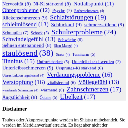
Notfallspunkt
(11)
Nervosität
(8)
Ni-Ki stärkend
(8)
Ohrenprobleme
(12)
Psyche
(7)
Rachenschmerzen
(4)
Schlafstörungen
(19)
Rückenschmerzen
(9)
schleimlösend
(13)
Schluckauf
(9)
schmerzstillend
(9)
Schulterprobleme
(24)
Schnupfen
(7)
Schock
(5)
Schwindelgefühl
(13)
Schwäche
(6)
Sehnen entspannend
(8)
Shen-Mangel
(4)
staulösend
(38)
Tennisarm
(5)
Stress
(4)
Tinnitus
(15)
Unterleibsbeschwerden
(7)
Unfruchtbarkeit
(5)
Unterleibsschmerzen
(9)
Ursprungs-Ki stärkend
(6)
Verdauungsprobleme
(16)
Uterusfunktion regulierend
(4)
Verstopfung
(16)
Völlegefühl
(13)
vitalisierend
(6)
Zahnschmerzen
(17)
wärmend
(6)
wandernde Schmerzen
(4)
Übelkeit
(17)
Ängstlichkeit
(8)
Ödeme
(5)
Disclaimer
Tsubos oder Akupressurpunkte werden im Shiatsu mitbehandelt. Sie
werden im Meridianverlauf erreicht. Es liegt aber nicht der