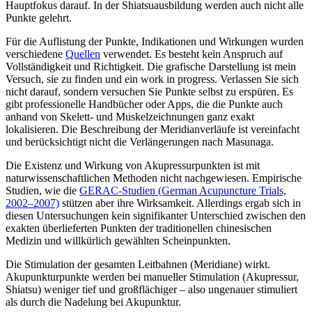
Hauptfokus darauf. In der Shiatsuausbildung werden auch nicht alle
Punkte gelehrt.
Für die Auflistung der Punkte, Indikationen und Wirkungen wurden
verschiedene
Quellen
verwendet. Es besteht kein Anspruch auf
Vollständigkeit und Richtigkeit. Die grafische Darstellung ist mein
Versuch, sie zu finden und ein work in progress. Verlassen Sie sich
nicht darauf, sondern versuchen Sie Punkte selbst zu erspüren. Es
gibt professionelle Handbücher oder Apps, die die Punkte auch
anhand von Skelett- und Muskelzeichnungen ganz exakt
lokalisieren. Die Beschreibung der Meridianverläufe ist vereinfacht
und berücksichtigt nicht die Verlängerungen nach Masunaga.
Die Existenz und Wirkung von Akupressurpunkten ist mit
naturwissenschaftlichen Methoden nicht nachgewiesen. Empirische
Studien, wie die
GERAC-Studien (German Acupuncture Trials,
2002–2007)
stützen aber ihre Wirksamkeit. Allerdings ergab sich in
diesen Untersuchungen kein signifikanter Unterschied zwischen den
exakten überlieferten Punkten der traditionellen chinesischen
Medizin und willkürlich gewählten Scheinpunkten.
Die Stimulation der gesamten Leitbahnen (Meridiane) wirkt.
Akupunkturpunkte werden bei manueller Stimulation (Akupressur,
Shiatsu) weniger tief und großflächiger – also ungenauer stimuliert
als durch die Nadelung bei Akupunktur.