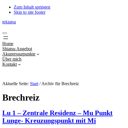
Zum Inhalt springen
Skip to site footer
tekiatsu
Shiatsu
Menu
bringt
Energie
Home
in
Shiatsu Angebot
Fluss...
Akupressurpunkte
Über mich
Kontakt
Aktuelle Seite:
Start
/
Archiv für Brechreiz
Brechreiz
Lu 1 – Zentrale Residenz – Mu Punkt
Lunge- Kreuzungspunkt mit Mi