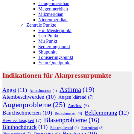
Lungenmeridian
Magenmeridian
Milzmeridian
Nierenmeridian
Zentrale Punkte
Hui Meisterpunkt
Luo Punkt
Mu Punkt
Sedierungspunkt
Shupunkt
Tonisierungspunkt
Yuan Quellpunkt
Indikationen für Akupressurpunkte
Asthma
(19)
Angst
(11)
Armschmerzen
(4)
Atembeschwerden
(10)
Augen klärend
(7)
Augenprobleme
(25)
Ausfluss
(5)
Beklemmung
(12)
Bauchschmerzen
(10)
Beinschmerzen
(4)
Blasenprobleme
(16)
Bewusstlosigkeit
(7)
Bluthochdruck
(11)
Blut regulierend
(4)
Blut stillend
(3)
Brustenge
(10)
Bronchitis
(6)