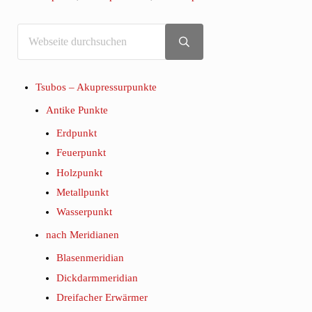
Webseite
Sidebar
durchsuchen
Submit
search
Tsubos – Akupressurpunkte
Antike Punkte
Erdpunkt
Feuerpunkt
Holzpunkt
Metallpunkt
Wasserpunkt
nach Meridianen
Blasenmeridian
Dickdarmmeridian
Dreifacher Erwärmer