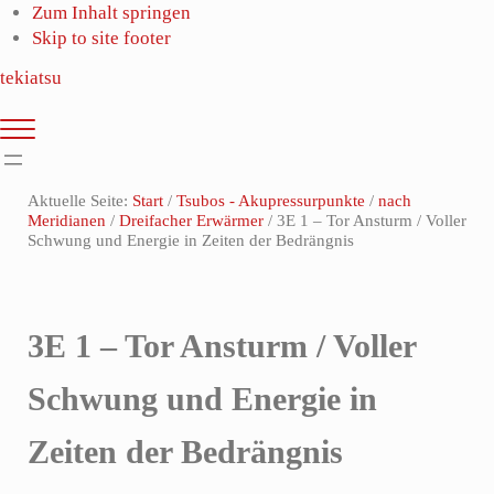
Zum Inhalt springen
Skip to site footer
tekiatsu
Shiatsu
Menu
bringt
Energie
Aktuelle Seite:
Start
/
Tsubos - Akupressurpunkte
/
nach
in
Meridianen
/
Dreifacher Erwärmer
/
3E 1 – Tor Ansturm / Voller
Fluss...
Schwung und Energie in Zeiten der Bedrängnis
3E 1 – Tor Ansturm / Voller
Schwung und Energie in
Zeiten der Bedrängnis