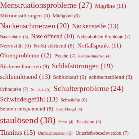
Menstruationsprobleme
(27)
Migräne
(11)
Miktionsstörungen
(8)
Müdigkeit
(6)
Nackenschmerzen
(20)
Nackensteife
(13)
Nase öffnend
(10)
Nebenhöhlen Probleme
(7)
Nasenbluten
(5)
Notfallspunkt
(11)
Nervosität
(8)
Ni-Ki stärkend
(8)
Ohrenprobleme
(12)
Psyche
(7)
Rachenschmerzen
(4)
Schlafstörungen
(19)
Rückenschmerzen
(9)
schleimlösend
(13)
Schluckauf
(9)
schmerzstillend
(9)
Schulterprobleme
(24)
Schnupfen
(7)
Schock
(5)
Schwindelgefühl
(13)
Schwäche
(6)
Sehnen entspannend
(8)
Shen-Mangel
(4)
staulösend
(38)
Tennisarm
(5)
Stress
(4)
Tinnitus
(15)
Unterleibsbeschwerden
(7)
Unfruchtbarkeit
(5)