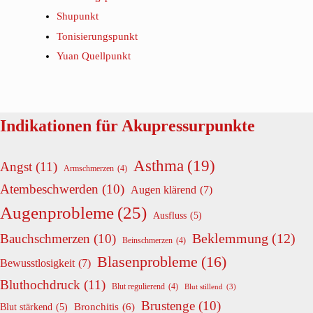
Shupunkt
Tonisierungspunkt
Yuan Quellpunkt
Indikationen für Akupressurpunkte
Asthma
(19)
Angst
(11)
Armschmerzen
(4)
Atembeschwerden
(10)
Augen klärend
(7)
Augenprobleme
(25)
Ausfluss
(5)
Beklemmung
(12)
Bauchschmerzen
(10)
Beinschmerzen
(4)
Blasenprobleme
(16)
Bewusstlosigkeit
(7)
Bluthochdruck
(11)
Blut regulierend
(4)
Blut stillend
(3)
Brustenge
(10)
Bronchitis
(6)
Blut stärkend
(5)