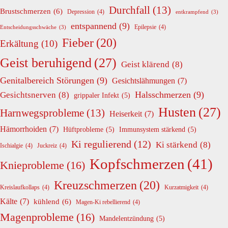
Durchfall
(13)
Brustschmerzen
(6)
Depression
(4)
entkrampfend
(3)
entspannend
(9)
Epilepsie
(4)
Entscheidungsschwäche
(3)
Fieber
(20)
Erkältung
(10)
Geist beruhigend
(27)
Geist klärend
(8)
Genitalbereich Störungen
(9)
Gesichtslähmungen
(7)
Halsschmerzen
(9)
Gesichtsnerven
(8)
grippaler Infekt
(5)
Husten
(27)
Harnwegsprobleme
(13)
Heiserkeit
(7)
Hämorrhoiden
(7)
Hüftprobleme
(5)
Immunsystem stärkend
(5)
Ki regulierend
(12)
Ki stärkend
(8)
Ischialgie
(4)
Juckreiz
(4)
Kopfschmerzen
(41)
Knieprobleme
(16)
Kreuzschmerzen
(20)
Kreislaufkollaps
(4)
Kurzatmigkeit
(4)
Kälte
(7)
kühlend
(6)
Magen-Ki rebellierend
(4)
Magenprobleme
(16)
Mandelentzündung
(5)