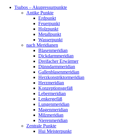
Tsubos – Akupressurpunkte
Antike Punkte
Erdpunkt
Feuerpunkt
Holzpunkt
Metallpunkt
Wasserpunkt
nach Meridianen
Blasenmeridian
Dickdarmmeridian
Dreifacher Erwärmer
Dünndarmmeridian
Gallenblasenmeridian
Herzkonstriktormeridian
Herzmeridian
Konzeptionsgefäß
Lebermeridian
Lenkergefäß
Lungenmeridian
Magenmeridian
Milzmeridian
Nierenmeridian
Zentrale Punkte
Hui Meisterpunkt