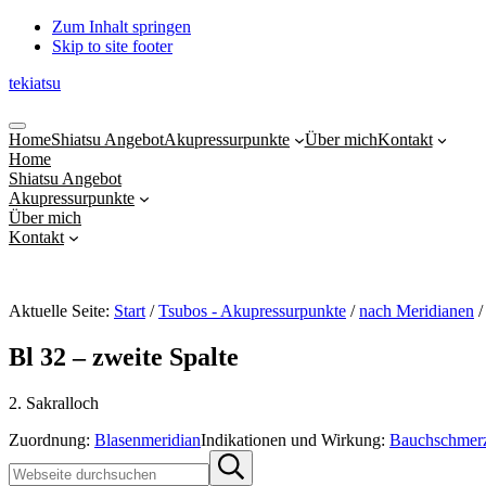
Zum Inhalt springen
Skip to site footer
tekiatsu
Shiatsu
Menu
bringt
Home
Shiatsu Angebot
Akupressurpunkte
Über mich
Kontakt
Energie
Home
in
Shiatsu Angebot
Fluss...
Akupressurpunkte
Über mich
Kontakt
Aktuelle Seite:
Start
/
Tsubos - Akupressurpunkte
/
nach Meridianen
/
Bl 32 – zweite Spalte
2. Sakralloch
Zuordnung:
Blasenmeridian
Indikationen und Wirkung:
Bauchschmer
Sidebar
Webseite
Submit
durchsuchen
search