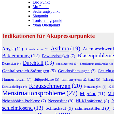
Luo Punkt
Mu Punkt
Sedierungspunkt
Shupunkt
Tonisierungspunkt
Yuan Quellpunkt
Indikationen für Akupressurpunkte
Asthma
(19)
Angst
(11)
Atembeschwerd
Armschmerzen
(4)
Blasenprobleme
Beklemmung
(12)
Bewusstlosigkeit
(7)
Durchfall
(13)
Depression
(4)
entkrampfend
(3)
Entscheidungsschwäche
(3)
Genitalbereich Störungen
(9)
Gesichts
Gesichtslähmungen
(7)
Hämorrhoiden
(7)
Hüftprobleme
(5)
Immunsystem stärkend
(5)
Ischialgie
Kreuzschmerzen
(20)
Käl
Kreislaufkollaps
(4)
Kurzatmigkeit
(4)
Menstruationsprobleme
(27)
Migräne
(11)
Mik
N
Nervosität
(8)
Ni-Ki stärkend
(8)
Nebenhöhlen Probleme
(7)
schleimlösend
(13)
Schluckauf
(9)
schmerzstillend
(9)