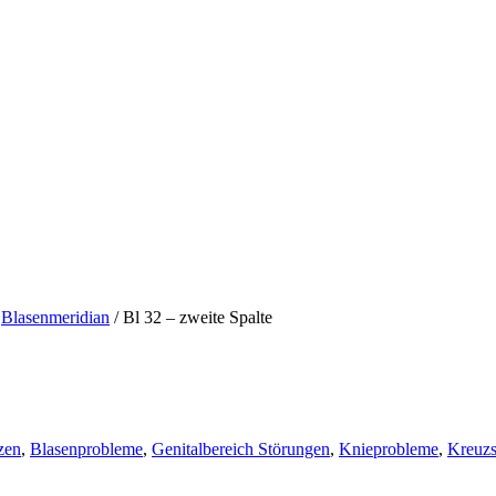
Blasenmeridian
/
Bl 32 – zweite Spalte
zen
,
Blasenprobleme
,
Genitalbereich Störungen
,
Knieprobleme
,
Kreuz