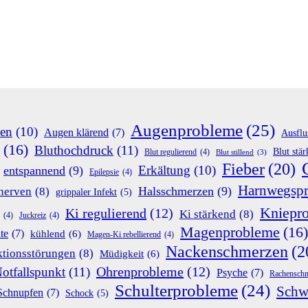
Augenprobleme
(25)
en
(10)
Augen klärend
(7)
Ausflu
(16)
Bluthochdruck
(11)
Blut stä
Blut regulierend
(4)
Blut stillend
(3)
Fieber
(20)
Erkältung
(10)
entspannend
(9)
Epilepsie
(4)
Harnwegsp
Halsschmerzen
(9)
nerven
(8)
grippaler Infekt
(5)
Kniepr
Ki regulierend
(12)
Ki stärkend
(8)
(4)
Juckreiz
(4)
Magenprobleme
(16)
te
(7)
kühlend
(6)
Magen-Ki rebellierend
(4)
Nackenschmerzen
(2
tionsstörungen
(8)
Müdigkeit
(6)
Ohrenprobleme
(12)
otfallspunkt
(11)
Psyche
(7)
Rachensch
Schulterprobleme
(24)
Schw
Schnupfen
(7)
Schock
(5)