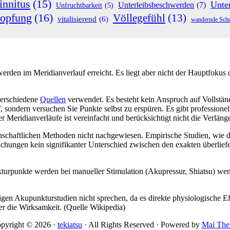
innitus
(15)
Unte
Unterleibsbeschwerden
(7)
Unfruchtbarkeit
(5)
topfung
(16)
Völlegefühl
(13)
vitalisierend
(6)
wandernde Sch
rden im Meridianverlauf erreicht. Es liegt aber nicht der Hauptfokus d
verschiedene
Quellen
verwendet. Es besteht kein Anspruch auf Vollständi
uf, sondern versuchen Sie Punkte selbst zu erspüren. Es gibt professio
 Meridianverläufe ist vereinfacht und berücksichtigt nicht die Verlä
nschaftlichen Methoden nicht nachgewiesen. Empirische Studien, wie 
uchungen kein signifikanter Unterschied zwischen den exakten überliefe
rpunkte werden bei manueller Stimulation (Akupressur, Shiatsu) wenige
igen Akupunkturstudien nicht sprechen, da es direkte physiologische
er die Wirksamkeit. (Quelle Wikipedia)
pyright © 2026 ·
tekiatsu
· All Rights Reserved · Powered by
Mai Th