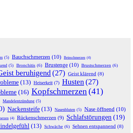
Bauchschmerzen
(10)
ss
(5)
Beinschmerzen
(4)
Brustenge
(10)
Bronchitis
(6)
Brustschmerzen
(6)
rkend
(5)
Geist beruhigend
(27)
Geist klärend
(8)
Husten
(27)
robleme
(13)
Heiserkeit
(7)
Kopfschmerzen
(41)
obleme
(16)
Mandelentzündung
(5)
0)
Nackensteife
(13)
Nase öffnend
(10)
Nasenbluten
(5)
Schlafstörungen
(19)
Rückenschmerzen
(9)
merzen
(4)
indelgefühl
(13)
Sehnen entspannend
(8)
Schwäche
(6)