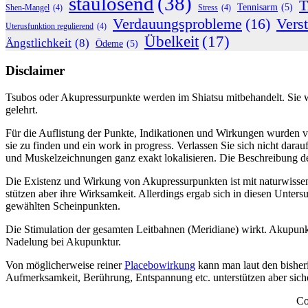
staulösend
(38)
T
Tennisarm
(5)
Shen-Mangel
(4)
Stress
(4)
Verdauungsprobleme
(16)
Vers
Uterusfunktion regulierend
(4)
Übelkeit
(17)
Ängstlichkeit
(8)
Ödeme
(5)
Disclaimer
Tsubos oder Akupressurpunkte werden im Shiatsu mitbehandelt. Sie we
gelehrt.
Für die Auflistung der Punkte, Indikationen und Wirkungen wurden 
sie zu finden und ein work in progress. Verlassen Sie sich nicht dara
und Muskelzeichnungen ganz exakt lokalisieren. Die Beschreibung der
Die Existenz und Wirkung von Akupressurpunkten ist mit naturwisse
stützen aber ihre Wirksamkeit. Allerdings ergab sich in diesen Unters
gewählten Scheinpunkten.
Die Stimulation der gesamten Leitbahnen (Meridiane) wirkt. Akupunktu
Nadelung bei Akupunktur.
Von möglicherweise reiner
Placebowirkung
kann man laut den bisher
Aufmerksamkeit, Berührung, Entspannung etc. unterstützen aber sich
Co