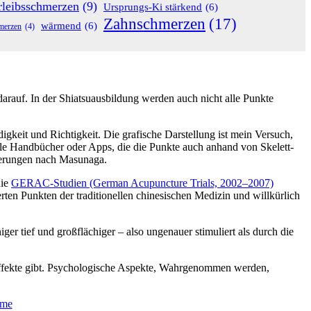
rleibsschmerzen
(9)
Ursprungs-Ki stärkend
(6)
Zahnschmerzen
(17)
wärmend
(6)
merzen
(4)
arauf. In der Shiatsuausbildung werden auch nicht alle Punkte
gkeit und Richtigkeit. Die grafische Darstellung ist mein Versuch,
nelle Handbücher oder Apps, die die Punkte auch anhand von Skelett-
ngerungen nach Masunaga.
die
GERAC-Studien (German Acupuncture Trials, 2002–2007)
rten Punkten der traditionellen chinesischen Medizin und willkürlich
r tief und großflächiger – also ungenauer stimuliert als durch die
 Effekte gibt. Psychologische Aspekte, Wahrgenommen werden,
eme