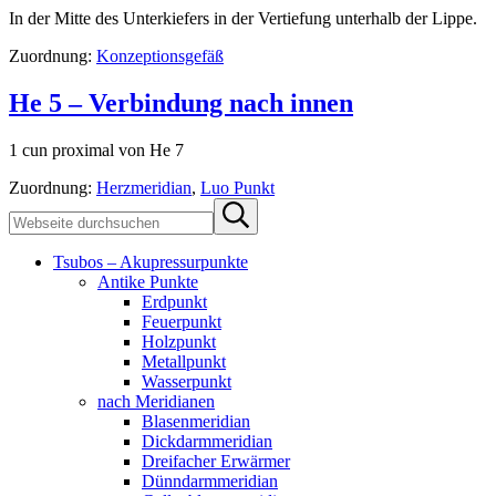
In der Mitte des Unterkiefers in der Vertiefung unterhalb der Lippe.
Zuordnung:
Konzeptionsgefäß
He 5 – Verbindung nach innen
1 cun proximal von He 7
Zuordnung:
Herzmeridian
,
Luo Punkt
Sidebar
Webseite
Submit
durchsuchen
search
Tsubos – Akupressurpunkte
Antike Punkte
Erdpunkt
Feuerpunkt
Holzpunkt
Metallpunkt
Wasserpunkt
nach Meridianen
Blasenmeridian
Dickdarmmeridian
Dreifacher Erwärmer
Dünndarmmeridian