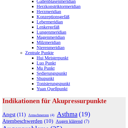
Gallenblasenmeridian
Herzkonstriktormeridian
Herzmeridian
Konzeptionsgefäß
Lebermeridian
Lenkergefäß
Lungenmeridian
Magenmeridian
Milzmeridian
Nierenmeridian
Zentrale Punkte
Hui Meisterpunkt
Luo Punkt
Mu Punkt
Sedierungspunkt
Shupunkt
Tonisierungspunkt
Yuan Quellpunkt
Indikationen für Akupressurpunkte
Asthma
(19)
Angst
(11)
Armschmerzen
(4)
Atembeschwerden
(10)
Augen klärend
(7)