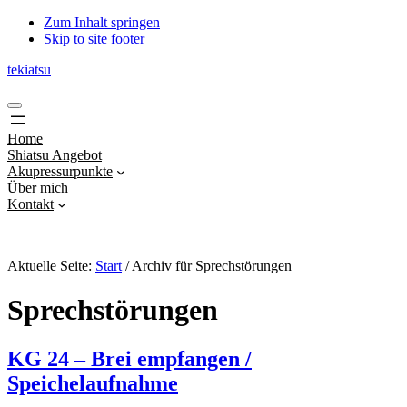
Zum Inhalt springen
Skip to site footer
tekiatsu
Shiatsu
Menu
bringt
Energie
Home
in
Shiatsu Angebot
Fluss...
Akupressurpunkte
Über mich
Kontakt
Aktuelle Seite:
Start
/
Archiv für Sprechstörungen
Sprechstörungen
KG 24 – Brei empfangen /
Speichelaufnahme