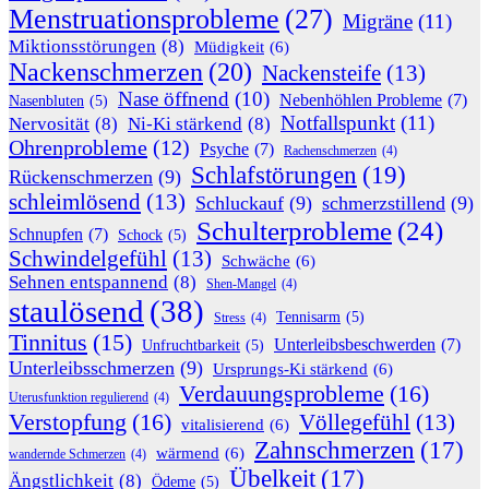
Menstruationsprobleme
(27)
Migräne
(11)
Miktionsstörungen
(8)
Müdigkeit
(6)
Nackenschmerzen
(20)
Nackensteife
(13)
Nase öffnend
(10)
Nebenhöhlen Probleme
(7)
Nasenbluten
(5)
Notfallspunkt
(11)
Nervosität
(8)
Ni-Ki stärkend
(8)
Ohrenprobleme
(12)
Psyche
(7)
Rachenschmerzen
(4)
Schlafstörungen
(19)
Rückenschmerzen
(9)
schleimlösend
(13)
Schluckauf
(9)
schmerzstillend
(9)
Schulterprobleme
(24)
Schnupfen
(7)
Schock
(5)
Schwindelgefühl
(13)
Schwäche
(6)
Sehnen entspannend
(8)
Shen-Mangel
(4)
staulösend
(38)
Tennisarm
(5)
Stress
(4)
Tinnitus
(15)
Unterleibsbeschwerden
(7)
Unfruchtbarkeit
(5)
Unterleibsschmerzen
(9)
Ursprungs-Ki stärkend
(6)
Verdauungsprobleme
(16)
Uterusfunktion regulierend
(4)
Verstopfung
(16)
Völlegefühl
(13)
vitalisierend
(6)
Zahnschmerzen
(17)
wärmend
(6)
wandernde Schmerzen
(4)
Übelkeit
(17)
Ängstlichkeit
(8)
Ödeme
(5)