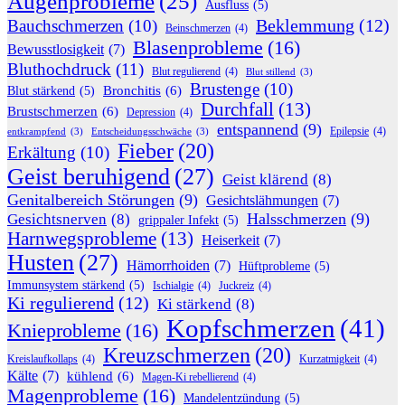
Augenprobleme
(25)
Ausfluss
(5)
Beklemmung
(12)
Bauchschmerzen
(10)
Beinschmerzen
(4)
Blasenprobleme
(16)
Bewusstlosigkeit
(7)
Bluthochdruck
(11)
Blut regulierend
(4)
Blut stillend
(3)
Brustenge
(10)
Bronchitis
(6)
Blut stärkend
(5)
Durchfall
(13)
Brustschmerzen
(6)
Depression
(4)
entspannend
(9)
Epilepsie
(4)
entkrampfend
(3)
Entscheidungsschwäche
(3)
Fieber
(20)
Erkältung
(10)
Geist beruhigend
(27)
Geist klärend
(8)
Genitalbereich Störungen
(9)
Gesichtslähmungen
(7)
Halsschmerzen
(9)
Gesichtsnerven
(8)
grippaler Infekt
(5)
Harnwegsprobleme
(13)
Heiserkeit
(7)
Husten
(27)
Hämorrhoiden
(7)
Hüftprobleme
(5)
Immunsystem stärkend
(5)
Ischialgie
(4)
Juckreiz
(4)
Ki regulierend
(12)
Ki stärkend
(8)
Kopfschmerzen
(41)
Knieprobleme
(16)
Kreuzschmerzen
(20)
Kreislaufkollaps
(4)
Kurzatmigkeit
(4)
Kälte
(7)
kühlend
(6)
Magen-Ki rebellierend
(4)
Magenprobleme
(16)
Mandelentzündung
(5)