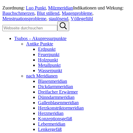
Zuordnung:
Luo Punkt
,
Milzmeridian
Indikationen und Wirkung:
Bauchschmerzen
,
Blut stillend
,
Magenprobleme
,
Menstruationsprobleme
,
staulösend
,
Völlegefühl
Sidebar
Webseite
Submit
durchsuchen
search
Tsubos – Akupressurpunkte
Antike Punkte
Erdpunkt
Feuerpunkt
Holzpunkt
Metallpunkt
Wasserpunkt
nach Meridianen
Blasenmeridian
Dickdarmmeridian
Dreifacher Erwärmer
Dünndarmmeridian
Gallenblasenmeridian
Herzkonstriktormeridian
Herzmeridian
Konzeptionsgefäß
Lebermeridian
Lenkergefäß