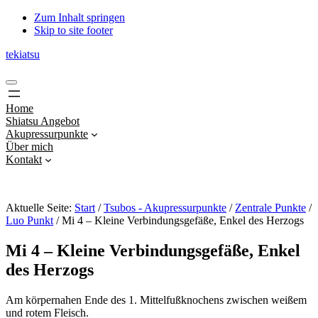
Zum Inhalt springen
Skip to site footer
tekiatsu
Shiatsu
Menu
bringt
Energie
Home
in
Shiatsu Angebot
Fluss...
Akupressurpunkte
Über mich
Kontakt
Aktuelle Seite:
Start
/
Tsubos - Akupressurpunkte
/
Zentrale Punkte
/
Luo Punkt
/
Mi 4 – Kleine Verbindungsgefäße, Enkel des Herzogs
Mi 4 – Kleine Verbindungsgefäße, Enkel
des Herzogs
Am körpernahen Ende des 1. Mittelfußknochens zwischen weißem
und rotem Fleisch.