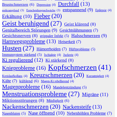
Durchfall
(13)
Brustschmerzen
(6)
Depression
(4)
entspannend
(9)
Epilepsie
(4)
entkrampfend
(3)
Entscheidungsschwäche
(3)
Fieber
(20)
Erkältung
(10)
Geist beruhigend
(27)
Geist klärend
(8)
Genitalbereich Störungen
(9)
Gesichtslähmungen
(7)
Halsschmerzen
(9)
Gesichtsnerven
(8)
grippaler Infekt
(5)
Harnwegsprobleme
(13)
Heiserkeit
(7)
Husten
(27)
Hämorrhoiden
(7)
Hüftprobleme
(5)
Immunsystem stärkend
(5)
Ischialgie
(4)
Juckreiz
(4)
Ki regulierend
(12)
Ki stärkend
(8)
Kopfschmerzen
(41)
Knieprobleme
(16)
Kreuzschmerzen
(20)
Kreislaufkollaps
(4)
Kurzatmigkeit
(4)
Kälte
(7)
kühlend
(6)
Magen-Ki rebellierend
(4)
Magenprobleme
(16)
Mandelentzündung
(5)
Menstruationsprobleme
(27)
Migräne
(11)
Miktionsstörungen
(8)
Müdigkeit
(6)
Nackenschmerzen
(20)
Nackensteife
(13)
Nase öffnend
(10)
Nebenhöhlen Probleme
(7)
Nasenbluten
(5)