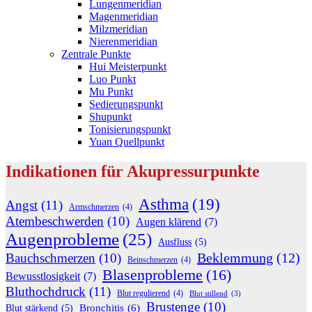
Lungenmeridian
Magenmeridian
Milzmeridian
Nierenmeridian
Zentrale Punkte
Hui Meisterpunkt
Luo Punkt
Mu Punkt
Sedierungspunkt
Shupunkt
Tonisierungspunkt
Yuan Quellpunkt
Indikationen für Akupressurpunkte
Asthma
(19)
Angst
(11)
Armschmerzen
(4)
Atembeschwerden
(10)
Augen klärend
(7)
Augenprobleme
(25)
Ausfluss
(5)
Beklemmung
(12)
Bauchschmerzen
(10)
Beinschmerzen
(4)
Blasenprobleme
(16)
Bewusstlosigkeit
(7)
Bluthochdruck
(11)
Blut regulierend
(4)
Blut stillend
(3)
Brustenge
(10)
Bronchitis
(6)
Blut stärkend
(5)