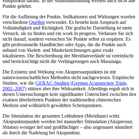
Hauptfokus darauf. In der Shiatsuausbildung werden auch nicht alle
Punkte gelehrt.
Für die Auflistung der Punkte, Indikationen und Wirkungen wurden
verschiedene
Quellen
verwendet. Es besteht kein Anspruch auf
Vollständigkeit und Richtigkeit. Die grafische Darstellung ist mein
Versuch, sie zu finden und ein work in progress. Verlassen Sie sich
nicht darauf, sondern versuchen Sie Punkte selbst zu erspüren. Es
gibt professionelle Handbücher oder Apps, die die Punkte auch
anhand von Skelett- und Muskelzeichnungen ganz exakt
lokalisieren. Die Beschreibung der Meridianverläufe ist vereinfacht
und berücksichtigt nicht die Verlängerungen nach Masunaga.
Die Existenz und Wirkung von Akupressurpunkten ist mit
naturwissenschaftlichen Methoden nicht nachgewiesen. Empirische
Studien, wie die
GERAC-Studien (German Acupuncture Trials,
2002–2007)
stützen aber ihre Wirksamkeit. Allerdings ergab sich in
diesen Untersuchungen kein signifikanter Unterschied zwischen den
exakten überlieferten Punkten der traditionellen chinesischen
Medizin und willkürlich gewählten Scheinpunkten.
Die Stimulation der gesamten Leitbahnen (Meridiane) wirkt.
Akupunkturpunkte werden bei manueller Stimulation (Akupressur,
Shiatsu) weniger tief und großflächiger – also ungenauer stimuliert
als durch die Nadelung bei Akupunktur.