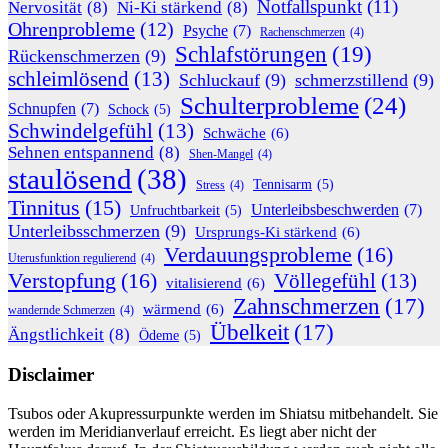
Notfallspunkt
(11)
Nervosität
(8)
Ni-Ki stärkend
(8)
Ohrenprobleme
(12)
Psyche
(7)
Rachenschmerzen
(4)
Schlafstörungen
(19)
Rückenschmerzen
(9)
schleimlösend
(13)
Schluckauf
(9)
schmerzstillend
(9)
Schulterprobleme
(24)
Schnupfen
(7)
Schock
(5)
Schwindelgefühl
(13)
Schwäche
(6)
Sehnen entspannend
(8)
Shen-Mangel
(4)
staulösend
(38)
Tennisarm
(5)
Stress
(4)
Tinnitus
(15)
Unterleibsbeschwerden
(7)
Unfruchtbarkeit
(5)
Unterleibsschmerzen
(9)
Ursprungs-Ki stärkend
(6)
Verdauungsprobleme
(16)
Uterusfunktion regulierend
(4)
Verstopfung
(16)
Völlegefühl
(13)
vitalisierend
(6)
Zahnschmerzen
(17)
wärmend
(6)
wandernde Schmerzen
(4)
Übelkeit
(17)
Ängstlichkeit
(8)
Ödeme
(5)
Disclaimer
Tsubos oder Akupressurpunkte werden im Shiatsu mitbehandelt. Sie
werden im Meridianverlauf erreicht. Es liegt aber nicht der