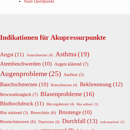
Yuan Quellpunkt
Indikationen für Akupressurpunkte
Asthma
(19)
Angst
(11)
Armschmerzen
(4)
Atembeschwerden
(10)
Augen klärend
(7)
Augenprobleme
(25)
Ausfluss
(5)
Beklemmung
(12)
Bauchschmerzen
(10)
Beinschmerzen
(4)
Blasenprobleme
(16)
Bewusstlosigkeit
(7)
Bluthochdruck
(11)
Blut regulierend
(4)
Blut stillend
(3)
Brustenge
(10)
Bronchitis
(6)
Blut stärkend
(5)
Durchfall
(13)
Brustschmerzen
(6)
Depression
(4)
entkrampfend
(3)
entspannend
(9)