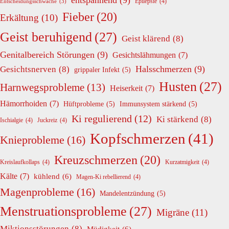
Epilepsie
(4)
Entscheidungsschwäche
(3)
Fieber
(20)
Erkältung
(10)
Geist beruhigend
(27)
Geist klärend
(8)
Genitalbereich Störungen
(9)
Gesichtslähmungen
(7)
Halsschmerzen
(9)
Gesichtsnerven
(8)
grippaler Infekt
(5)
Husten
(27)
Harnwegsprobleme
(13)
Heiserkeit
(7)
Hämorrhoiden
(7)
Hüftprobleme
(5)
Immunsystem stärkend
(5)
Ki regulierend
(12)
Ki stärkend
(8)
Ischialgie
(4)
Juckreiz
(4)
Kopfschmerzen
(41)
Knieprobleme
(16)
Kreuzschmerzen
(20)
Kreislaufkollaps
(4)
Kurzatmigkeit
(4)
Kälte
(7)
kühlend
(6)
Magen-Ki rebellierend
(4)
Magenprobleme
(16)
Mandelentzündung
(5)
Menstruationsprobleme
(27)
Migräne
(11)
Miktionsstörungen
(8)
Müdigkeit
(6)