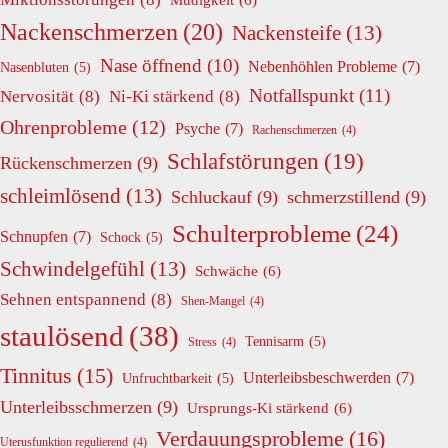
Nackenschmerzen
(20)
Nackensteife
(13)
Nase öffnend
(10)
Nebenhöhlen Probleme
(7)
Nasenbluten
(5)
Notfallspunkt
(11)
Nervosität
(8)
Ni-Ki stärkend
(8)
Ohrenprobleme
(12)
Psyche
(7)
Rachenschmerzen
(4)
Schlafstörungen
(19)
Rückenschmerzen
(9)
schleimlösend
(13)
Schluckauf
(9)
schmerzstillend
(9)
Schulterprobleme
(24)
Schnupfen
(7)
Schock
(5)
Schwindelgefühl
(13)
Schwäche
(6)
Sehnen entspannend
(8)
Shen-Mangel
(4)
staulösend
(38)
Tennisarm
(5)
Stress
(4)
Tinnitus
(15)
Unterleibsbeschwerden
(7)
Unfruchtbarkeit
(5)
Unterleibsschmerzen
(9)
Ursprungs-Ki stärkend
(6)
Verdauungsprobleme
(16)
Uterusfunktion regulierend
(4)