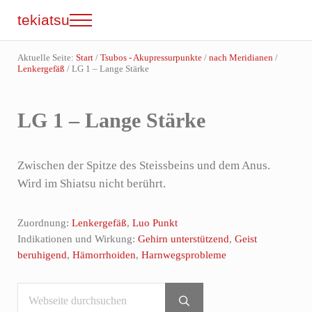
Zum Inhalt springen
Skip to site footer
tekiatsu
Menu
Shiatsu bringt Energie in Fluss...
Aktuelle Seite:
Start
/
Tsubos - Akupressurpunkte
/
nach Meridianen
/
Lenkergefäß
/
LG 1 – Lange Stärke
LG 1 – Lange Stärke
Zwischen der Spitze des Steissbeins und dem Anus.
Wird im Shiatsu nicht berührt.
Zuordnung:
Lenkergefäß
,
Luo Punkt
Indikationen und Wirkung:
Gehirn unterstützend
,
Geist
beruhigend
,
Hämorrhoiden
,
Harnwegsprobleme
Webseite durchsuchen
Sidebar
Submit search