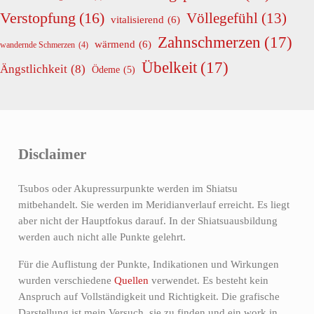
Verstopfung
(16)
Völlegefühl
(13)
vitalisierend
(6)
Zahnschmerzen
(17)
wärmend
(6)
wandernde Schmerzen
(4)
Übelkeit
(17)
Ängstlichkeit
(8)
Ödeme
(5)
Disclaimer
Tsubos oder Akupressurpunkte werden im Shiatsu
mitbehandelt. Sie werden im Meridianverlauf erreicht. Es liegt
aber nicht der Hauptfokus darauf. In der Shiatsuausbildung
werden auch nicht alle Punkte gelehrt.
Für die Auflistung der Punkte, Indikationen und Wirkungen
wurden verschiedene
Quellen
verwendet. Es besteht kein
Anspruch auf Vollständigkeit und Richtigkeit. Die grafische
Darstellung ist mein Versuch, sie zu finden und ein work in