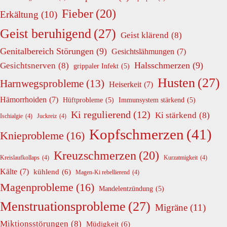
Fieber
(20)
Erkältung
(10)
Geist beruhigend
(27)
Geist klärend
(8)
Genitalbereich Störungen
(9)
Gesichtslähmungen
(7)
Halsschmerzen
(9)
Gesichtsnerven
(8)
grippaler Infekt
(5)
Husten
(27)
Harnwegsprobleme
(13)
Heiserkeit
(7)
Hämorrhoiden
(7)
Hüftprobleme
(5)
Immunsystem stärkend
(5)
Ki regulierend
(12)
Ki stärkend
(8)
Ischialgie
(4)
Juckreiz
(4)
Kopfschmerzen
(41)
Knieprobleme
(16)
Kreuzschmerzen
(20)
Kreislaufkollaps
(4)
Kurzatmigkeit
(4)
Kälte
(7)
kühlend
(6)
Magen-Ki rebellierend
(4)
Magenprobleme
(16)
Mandelentzündung
(5)
Menstruationsprobleme
(27)
Migräne
(11)
Miktionsstörungen
(8)
Müdigkeit
(6)