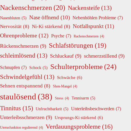
Nackenschmerzen
(20)
Nackensteife
(13)
Nase öffnend
(10)
Nebenhöhlen Probleme
(7)
Nasenbluten
(5)
Notfallspunkt
(11)
Nervosität
(8)
Ni-Ki stärkend
(8)
Ohrenprobleme
(12)
Psyche
(7)
Rachenschmerzen
(4)
Schlafstörungen
(19)
Rückenschmerzen
(9)
schleimlösend
(13)
Schluckauf
(9)
schmerzstillend
(9)
Schulterprobleme
(24)
Schnupfen
(7)
Schock
(5)
Schwindelgefühl
(13)
Schwäche
(6)
Sehnen entspannend
(8)
Shen-Mangel
(4)
staulösend
(38)
Tennisarm
(5)
Stress
(4)
Tinnitus
(15)
Unterleibsbeschwerden
(7)
Unfruchtbarkeit
(5)
Unterleibsschmerzen
(9)
Ursprungs-Ki stärkend
(6)
Verdauungsprobleme
(16)
Uterusfunktion regulierend
(4)