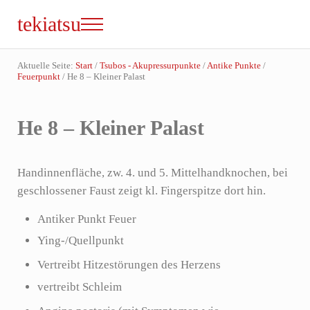
Zum Inhalt springen
Skip to site footer
tekiatsu
Menu
Shiatsu bringt Energie in Fluss...
Aktuelle Seite:
Start
/
Tsubos - Akupressurpunkte
/
Antike Punkte
/
Feuerpunkt
/
He 8 – Kleiner Palast
He 8 – Kleiner Palast
Handinnenfläche, zw. 4. und 5. Mittelhandknochen, bei
geschlossener Faust zeigt kl. Fingerspitze dort hin.
Antiker Punkt Feuer
Ying-/Quellpunkt
Vertreibt Hitzestörungen des Herzens
vertreibt Schleim