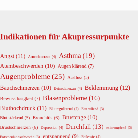
Indikationen für Akupressurpunkte
Asthma
(19)
Angst
(11)
Armschmerzen
(4)
Atembeschwerden
(10)
Augen klärend
(7)
Augenprobleme
(25)
Ausfluss
(5)
Beklemmung
(12)
Bauchschmerzen
(10)
Beinschmerzen
(4)
Blasenprobleme
(16)
Bewusstlosigkeit
(7)
Bluthochdruck
(11)
Blut regulierend
(4)
Blut stillend
(3)
Brustenge
(10)
Bronchitis
(6)
Blut stärkend
(5)
Durchfall
(13)
Brustschmerzen
(6)
Depression
(4)
entkrampfend
(3)
entspannend
(9)
Epilepsie
(4)
Entscheidungsschwäche
(3)