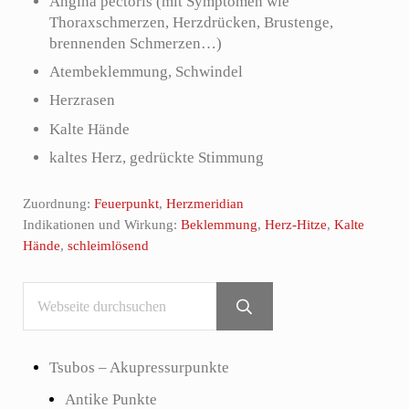
Angina pectoris (mit Symptomen wie
Thoraxschmerzen, Herzdrücken, Brustenge,
brennenden Schmerzen…)
Atembeklemmung, Schwindel
Herzrasen
Kalte Hände
kaltes Herz, gedrückte Stimmung
Zuordnung:
Feuerpunkt
,
Herzmeridian
Indikationen und Wirkung:
Beklemmung
,
Herz-Hitze
,
Kalte
Hände
,
schleimlösend
Webseite durchsuchen
Sidebar
Submit search
Tsubos – Akupressurpunkte
Antike Punkte