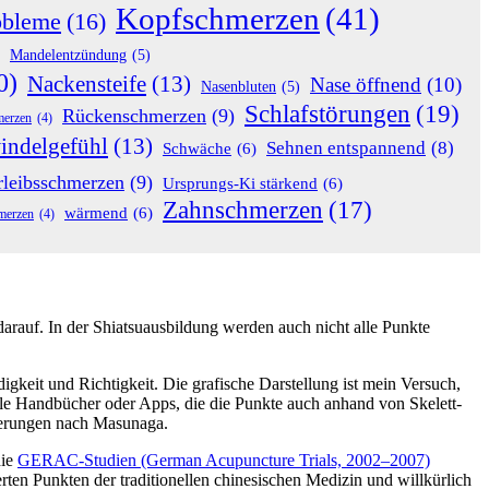
Kopfschmerzen
(41)
obleme
(16)
Mandelentzündung
(5)
0)
Nackensteife
(13)
Nase öffnend
(10)
Nasenbluten
(5)
Schlafstörungen
(19)
Rückenschmerzen
(9)
merzen
(4)
indelgefühl
(13)
Sehnen entspannend
(8)
Schwäche
(6)
rleibsschmerzen
(9)
Ursprungs-Ki stärkend
(6)
Zahnschmerzen
(17)
wärmend
(6)
merzen
(4)
arauf. In der Shiatsuausbildung werden auch nicht alle Punkte
gkeit und Richtigkeit. Die grafische Darstellung ist mein Versuch,
nelle Handbücher oder Apps, die die Punkte auch anhand von Skelett-
ngerungen nach Masunaga.
die
GERAC-Studien (German Acupuncture Trials, 2002–2007)
rten Punkten der traditionellen chinesischen Medizin und willkürlich