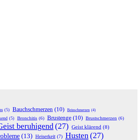
Bauchschmerzen
(10)
ss
(5)
Beinschmerzen
(4)
Brustenge
(10)
Bronchitis
(6)
Brustschmerzen
(6)
rkend
(5)
Geist beruhigend
(27)
Geist klärend
(8)
Husten
(27)
robleme
(13)
Heiserkeit
(7)