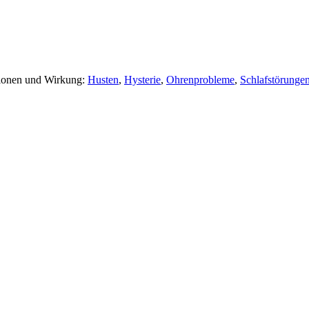
tionen und Wirkung:
Husten
,
Hysterie
,
Ohrenprobleme
,
Schlafstörunge