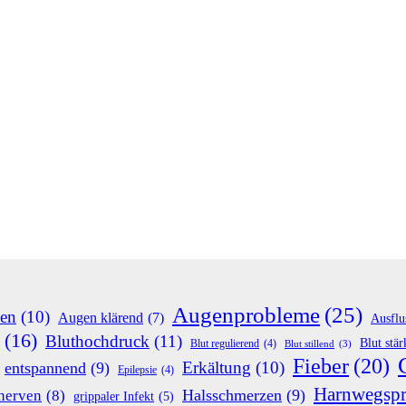
Augenprobleme
(25)
en
(10)
Augen klärend
(7)
Ausflu
(16)
Bluthochdruck
(11)
Blut stä
Blut regulierend
(4)
Blut stillend
(3)
Fieber
(20)
Erkältung
(10)
entspannend
(9)
Epilepsie
(4)
Harnwegsp
Halsschmerzen
(9)
nerven
(8)
grippaler Infekt
(5)