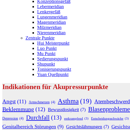
Konzeptionsgefäß
Lebermeridian
Lenkergefäß
Lungenmeridian
Magenmeridian
Milzmeridian
Nierenmeridian
Zentrale Punkte
Hui Meisterpunkt
Luo Punkt
Mu Punkt
Sedierungspunkt
Shupunkt
Tonisierungspunkt
Yuan Quellpunkt
Indikationen für Akupressurpunkte
Asthma
(19)
Angst
(11)
Atembeschwerd
Armschmerzen
(4)
Blasenprobleme
Beklemmung
(12)
Bewusstlosigkeit
(7)
Durchfall
(13)
Depression
(4)
entkrampfend
(3)
Entscheidungsschwäche
(3)
Genitalbereich Störungen
(9)
Gesichts
Gesichtslähmungen
(7)