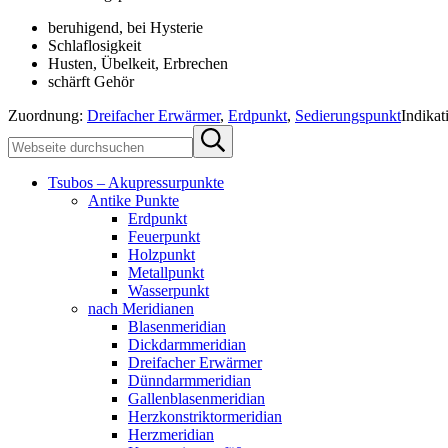
beruhigend, bei Hysterie
Schlaflosigkeit
Husten, Übelkeit, Erbrechen
schärft Gehör
Zuordnung:
Dreifacher Erwärmer
,
Erdpunkt
,
Sedierungspunkt
Indika
Sidebar
Webseite
Submit
durchsuchen
search
Tsubos – Akupressurpunkte
Antike Punkte
Erdpunkt
Feuerpunkt
Holzpunkt
Metallpunkt
Wasserpunkt
nach Meridianen
Blasenmeridian
Dickdarmmeridian
Dreifacher Erwärmer
Dünndarmmeridian
Gallenblasenmeridian
Herzkonstriktormeridian
Herzmeridian