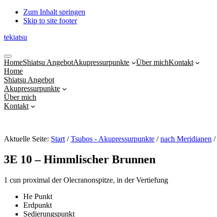
Zum Inhalt springen
Skip to site footer
tekiatsu
Shiatsu
Menu
bringt
Home
Shiatsu Angebot
Akupressurpunkte
Über mich
Kontakt
Energie
Home
in
Shiatsu Angebot
Fluss...
Akupressurpunkte
Über mich
Kontakt
Aktuelle Seite:
Start
/
Tsubos - Akupressurpunkte
/
nach Meridianen
/
3E 10 – Himmlischer Brunnen
1 cun proximal der Olecranonspitze, in der Vertiefung
He Punkt
Erdpunkt
Sedierungspunkt