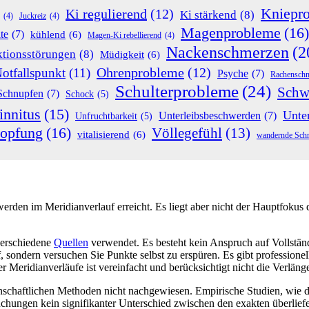
Kniepr
Ki regulierend
(12)
Ki stärkend
(8)
(4)
Juckreiz
(4)
Magenprobleme
(16)
te
(7)
kühlend
(6)
Magen-Ki rebellierend
(4)
Nackenschmerzen
(2
tionsstörungen
(8)
Müdigkeit
(6)
Ohrenprobleme
(12)
otfallspunkt
(11)
Psyche
(7)
Rachensch
Schulterprobleme
(24)
Schw
Schnupfen
(7)
Schock
(5)
innitus
(15)
Unte
Unterleibsbeschwerden
(7)
Unfruchtbarkeit
(5)
topfung
(16)
Völlegefühl
(13)
vitalisierend
(6)
wandernde Sch
rden im Meridianverlauf erreicht. Es liegt aber nicht der Hauptfokus d
verschiedene
Quellen
verwendet. Es besteht kein Anspruch auf Vollständi
uf, sondern versuchen Sie Punkte selbst zu erspüren. Es gibt professio
 Meridianverläufe ist vereinfacht und berücksichtigt nicht die Verlä
nschaftlichen Methoden nicht nachgewiesen. Empirische Studien, wie 
uchungen kein signifikanter Unterschied zwischen den exakten überliefe