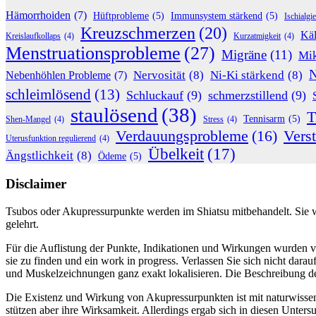
Hämorrhoiden
(7)
Hüftprobleme
(5)
Immunsystem stärkend
(5)
Ischialgie
Kreuzschmerzen
(20)
Käl
Kreislaufkollaps
(4)
Kurzatmigkeit
(4)
Menstruationsprobleme
(27)
Migräne
(11)
Mik
N
Nervosität
(8)
Ni-Ki stärkend
(8)
Nebenhöhlen Probleme
(7)
schleimlösend
(13)
Schluckauf
(9)
schmerzstillend
(9)
staulösend
(38)
T
Tennisarm
(5)
Shen-Mangel
(4)
Stress
(4)
Verdauungsprobleme
(16)
Vers
Uterusfunktion regulierend
(4)
Übelkeit
(17)
Ängstlichkeit
(8)
Ödeme
(5)
Disclaimer
Tsubos oder Akupressurpunkte werden im Shiatsu mitbehandelt. Sie we
gelehrt.
Für die Auflistung der Punkte, Indikationen und Wirkungen wurden 
sie zu finden und ein work in progress. Verlassen Sie sich nicht dara
und Muskelzeichnungen ganz exakt lokalisieren. Die Beschreibung der
Die Existenz und Wirkung von Akupressurpunkten ist mit naturwisse
stützen aber ihre Wirksamkeit. Allerdings ergab sich in diesen Unters