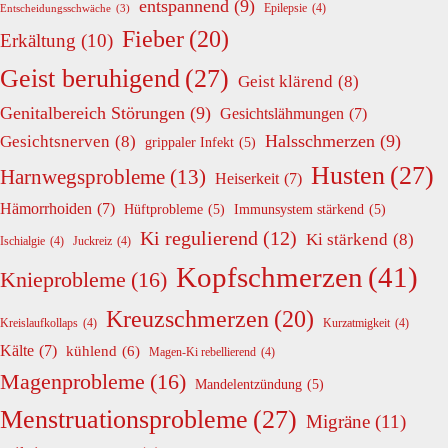
entspannend
(9)
Epilepsie
(4)
Entscheidungsschwäche
(3)
Fieber
(20)
Erkältung
(10)
Geist beruhigend
(27)
Geist klärend
(8)
Genitalbereich Störungen
(9)
Gesichtslähmungen
(7)
Halsschmerzen
(9)
Gesichtsnerven
(8)
grippaler Infekt
(5)
Husten
(27)
Harnwegsprobleme
(13)
Heiserkeit
(7)
Hämorrhoiden
(7)
Hüftprobleme
(5)
Immunsystem stärkend
(5)
Ki regulierend
(12)
Ki stärkend
(8)
Ischialgie
(4)
Juckreiz
(4)
Kopfschmerzen
(41)
Knieprobleme
(16)
Kreuzschmerzen
(20)
Kreislaufkollaps
(4)
Kurzatmigkeit
(4)
Kälte
(7)
kühlend
(6)
Magen-Ki rebellierend
(4)
Magenprobleme
(16)
Mandelentzündung
(5)
Menstruationsprobleme
(27)
Migräne
(11)