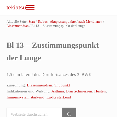
Zum Inhalt springen
Skip to site footer
tekiatsu
Menu
Shiatsu bringt Energie in Fluss...
Aktuelle Seite:
Start
/
Tsubos - Akupressurpunkte
/
nach Meridianen
/
Blasenmeridian
/
Bl 13 – Zustimmungspunkt der Lunge
Bl 13 – Zustimmungspunkt
der Lunge
1,5 cun lateral des Dornfortsatzes des 3. BWK
Zuordnung:
Blasenmeridian
,
Shupunkt
Indikationen und Wirkung:
Asthma
,
Brustschmerzen
,
Husten
,
Immunsystem stärkend
,
Lu-Ki stärkend
Webseite durchsuchen
Sidebar
Submit search