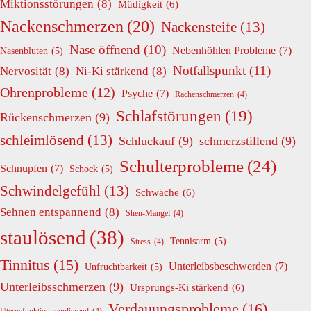
Miktionsstörungen
(8)
Müdigkeit
(6)
Nackenschmerzen
(20)
Nackensteife
(13)
Nase öffnend
(10)
Nebenhöhlen Probleme
(7)
Nasenbluten
(5)
Notfallspunkt
(11)
Nervosität
(8)
Ni-Ki stärkend
(8)
Ohrenprobleme
(12)
Psyche
(7)
Rachenschmerzen
(4)
Schlafstörungen
(19)
Rückenschmerzen
(9)
schleimlösend
(13)
Schluckauf
(9)
schmerzstillend
(9)
Schulterprobleme
(24)
Schnupfen
(7)
Schock
(5)
Schwindelgefühl
(13)
Schwäche
(6)
Sehnen entspannend
(8)
Shen-Mangel
(4)
staulösend
(38)
Tennisarm
(5)
Stress
(4)
Tinnitus
(15)
Unterleibsbeschwerden
(7)
Unfruchtbarkeit
(5)
Unterleibsschmerzen
(9)
Ursprungs-Ki stärkend
(6)
Verdauungsprobleme
(16)
Uterusfunktion regulierend
(4)