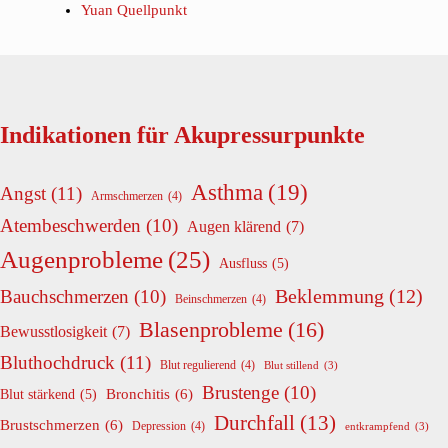
Yuan Quellpunkt
Indikationen für Akupressurpunkte
Asthma
(19)
Angst
(11)
Armschmerzen
(4)
Atembeschwerden
(10)
Augen klärend
(7)
Augenprobleme
(25)
Ausfluss
(5)
Beklemmung
(12)
Bauchschmerzen
(10)
Beinschmerzen
(4)
Blasenprobleme
(16)
Bewusstlosigkeit
(7)
Bluthochdruck
(11)
Blut regulierend
(4)
Blut stillend
(3)
Brustenge
(10)
Bronchitis
(6)
Blut stärkend
(5)
Durchfall
(13)
Brustschmerzen
(6)
Depression
(4)
entkrampfend
(3)