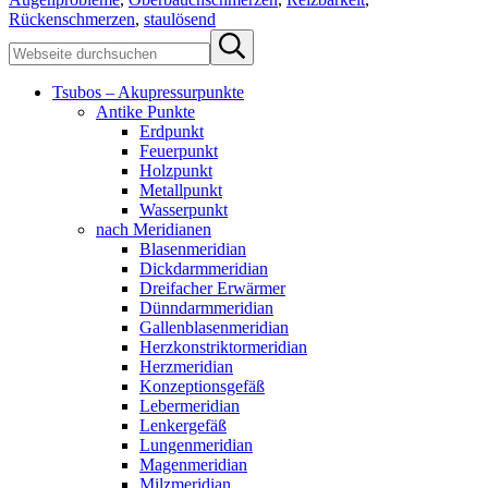
Rückenschmerzen
,
staulösend
Sidebar
Webseite
Submit
durchsuchen
search
Tsubos – Akupressurpunkte
Antike Punkte
Erdpunkt
Feuerpunkt
Holzpunkt
Metallpunkt
Wasserpunkt
nach Meridianen
Blasenmeridian
Dickdarmmeridian
Dreifacher Erwärmer
Dünndarmmeridian
Gallenblasenmeridian
Herzkonstriktormeridian
Herzmeridian
Konzeptionsgefäß
Lebermeridian
Lenkergefäß
Lungenmeridian
Magenmeridian
Milzmeridian