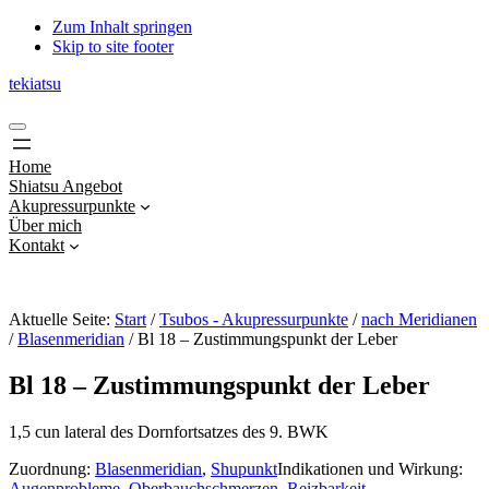
Zum Inhalt springen
Skip to site footer
tekiatsu
Shiatsu
Menu
bringt
Energie
Home
in
Shiatsu Angebot
Fluss...
Akupressurpunkte
Über mich
Kontakt
Aktuelle Seite:
Start
/
Tsubos - Akupressurpunkte
/
nach Meridianen
/
Blasenmeridian
/
Bl 18 – Zustimmungspunkt der Leber
Bl 18 – Zustimmungspunkt der Leber
1,5 cun lateral des Dornfortsatzes des 9. BWK
Zuordnung:
Blasenmeridian
,
Shupunkt
Indikationen und Wirkung:
Augenprobleme
,
Oberbauchschmerzen
,
Reizbarkeit
,