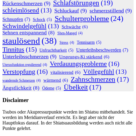
Schlafstörungen
(19)
Rückenschmerzen
(9)
schleimlösend
(13)
Schluckauf
(9)
schmerzstillend
(9)
Schulterprobleme
(24)
Schnupfen
(7)
Schock
(5)
Schwindelgefühl
(13)
Schwäche
(6)
Sehnen entspannend
(8)
Shen-Mangel
(4)
staulösend
(38)
Tennisarm
(5)
Stress
(4)
Tinnitus
(15)
Unterleibsbeschwerden
(7)
Unfruchtbarkeit
(5)
Unterleibsschmerzen
(9)
Ursprungs-Ki stärkend
(6)
Verdauungsprobleme
(16)
Uterusfunktion regulierend
(4)
Verstopfung
(16)
Völlegefühl
(13)
vitalisierend
(6)
Zahnschmerzen
(17)
wärmend
(6)
wandernde Schmerzen
(4)
Übelkeit
(17)
Ängstlichkeit
(8)
Ödeme
(5)
Disclaimer
Tsubos oder Akupressurpunkte werden im Shiatsu mitbehandelt. Sie
werden im Meridianverlauf erreicht. Es liegt aber nicht der
Hauptfokus darauf. In der Shiatsuausbildung werden auch nicht alle
Punkte gelehrt.