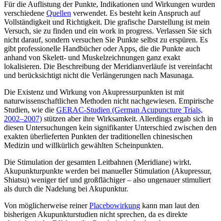
Für die Auflistung der Punkte, Indikationen und Wirkungen wurden
verschiedene
Quellen
verwendet. Es besteht kein Anspruch auf
Vollständigkeit und Richtigkeit. Die grafische Darstellung ist mein
Versuch, sie zu finden und ein work in progress. Verlassen Sie sich
nicht darauf, sondern versuchen Sie Punkte selbst zu erspüren. Es
gibt professionelle Handbücher oder Apps, die die Punkte auch
anhand von Skelett- und Muskelzeichnungen ganz exakt
lokalisieren. Die Beschreibung der Meridianverläufe ist vereinfacht
und berücksichtigt nicht die Verlängerungen nach Masunaga.
Die Existenz und Wirkung von Akupressurpunkten ist mit
naturwissenschaftlichen Methoden nicht nachgewiesen. Empirische
Studien, wie die
GERAC-Studien (German Acupuncture Trials,
2002–2007)
stützen aber ihre Wirksamkeit. Allerdings ergab sich in
diesen Untersuchungen kein signifikanter Unterschied zwischen den
exakten überlieferten Punkten der traditionellen chinesischen
Medizin und willkürlich gewählten Scheinpunkten.
Die Stimulation der gesamten Leitbahnen (Meridiane) wirkt.
Akupunkturpunkte werden bei manueller Stimulation (Akupressur,
Shiatsu) weniger tief und großflächiger – also ungenauer stimuliert
als durch die Nadelung bei Akupunktur.
Von möglicherweise reiner
Placebowirkung
kann man laut den
bisherigen Akupunkturstudien nicht sprechen, da es direkte