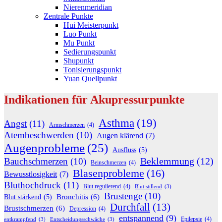
Nierenmeridian
Zentrale Punkte
Hui Meisterpunkt
Luo Punkt
Mu Punkt
Sedierungspunkt
Shupunkt
Tonisierungspunkt
Yuan Quellpunkt
Indikationen für Akupressurpunkte
Asthma
(19)
Angst
(11)
Armschmerzen
(4)
Atembeschwerden
(10)
Augen klärend
(7)
Augenprobleme
(25)
Ausfluss
(5)
Beklemmung
(12)
Bauchschmerzen
(10)
Beinschmerzen
(4)
Blasenprobleme
(16)
Bewusstlosigkeit
(7)
Bluthochdruck
(11)
Blut regulierend
(4)
Blut stillend
(3)
Brustenge
(10)
Bronchitis
(6)
Blut stärkend
(5)
Durchfall
(13)
Brustschmerzen
(6)
Depression
(4)
entspannend
(9)
Epilepsie
(4)
entkrampfend
(3)
Entscheidungsschwäche
(3)