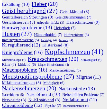
Fieber
(20)
Erkältung
(10)
Geist beruhigend
(27)
Geist klärend
(8)
Genitalbereich Störungen
(9)
Gesichtslähmungen
(7)
Halsschmerzen
(9)
Gesichtsnerven
(8)
grippaler Infekt
(5)
Harnwegsprobleme
(13)
Heiserkeit
(7)
Husten
(27)
Hämorrhoiden
(7)
Hüftprobleme
(5)
Immunsystem stärkend
(5)
Ischialgie
(4)
Juckreiz
(4)
Ki regulierend
(12)
Ki stärkend
(8)
Kopfschmerzen
(41)
Knieprobleme
(16)
Kreuzschmerzen
(20)
Kreislaufkollaps
(4)
Kurzatmigkeit
(4)
Kälte
(7)
kühlend
(6)
Magen-Ki rebellierend
(4)
Magenprobleme
(16)
Mandelentzündung
(5)
Menstruationsprobleme
(27)
Migräne
(11)
Miktionsstörungen
(8)
Müdigkeit
(6)
Nackenschmerzen
(20)
Nackensteife
(13)
Nase öffnend
(10)
Nebenhöhlen Probleme
(7)
Nasenbluten
(5)
Notfallspunkt
(11)
Nervosität
(8)
Ni-Ki stärkend
(8)
Ohrenprobleme
(12)
Psyche
(7)
Rachenschmerzen
(4)