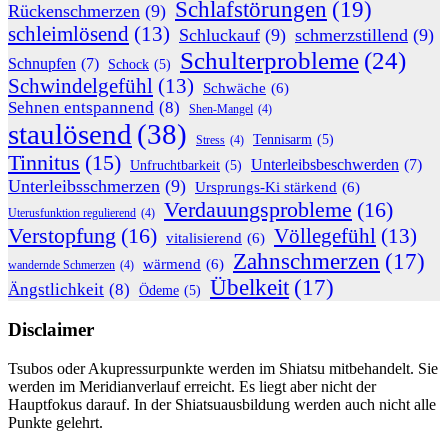
Schlafstörungen
(19)
Rückenschmerzen
(9)
schleimlösend
(13)
Schluckauf
(9)
schmerzstillend
(9)
Schulterprobleme
(24)
Schnupfen
(7)
Schock
(5)
Schwindelgefühl
(13)
Schwäche
(6)
Sehnen entspannend
(8)
Shen-Mangel
(4)
staulösend
(38)
Tennisarm
(5)
Stress
(4)
Tinnitus
(15)
Unterleibsbeschwerden
(7)
Unfruchtbarkeit
(5)
Unterleibsschmerzen
(9)
Ursprungs-Ki stärkend
(6)
Verdauungsprobleme
(16)
Uterusfunktion regulierend
(4)
Verstopfung
(16)
Völlegefühl
(13)
vitalisierend
(6)
Zahnschmerzen
(17)
wärmend
(6)
wandernde Schmerzen
(4)
Übelkeit
(17)
Ängstlichkeit
(8)
Ödeme
(5)
Disclaimer
Tsubos oder Akupressurpunkte werden im Shiatsu mitbehandelt. Sie
werden im Meridianverlauf erreicht. Es liegt aber nicht der
Hauptfokus darauf. In der Shiatsuausbildung werden auch nicht alle
Punkte gelehrt.