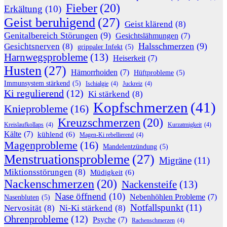
Fieber
(20)
Erkältung
(10)
Geist beruhigend
(27)
Geist klärend
(8)
Genitalbereich Störungen
(9)
Gesichtslähmungen
(7)
Halsschmerzen
(9)
Gesichtsnerven
(8)
grippaler Infekt
(5)
Harnwegsprobleme
(13)
Heiserkeit
(7)
Husten
(27)
Hämorrhoiden
(7)
Hüftprobleme
(5)
Immunsystem stärkend
(5)
Ischialgie
(4)
Juckreiz
(4)
Ki regulierend
(12)
Ki stärkend
(8)
Kopfschmerzen
(41)
Knieprobleme
(16)
Kreuzschmerzen
(20)
Kreislaufkollaps
(4)
Kurzatmigkeit
(4)
Kälte
(7)
kühlend
(6)
Magen-Ki rebellierend
(4)
Magenprobleme
(16)
Mandelentzündung
(5)
Menstruationsprobleme
(27)
Migräne
(11)
Miktionsstörungen
(8)
Müdigkeit
(6)
Nackenschmerzen
(20)
Nackensteife
(13)
Nase öffnend
(10)
Nebenhöhlen Probleme
(7)
Nasenbluten
(5)
Notfallspunkt
(11)
Nervosität
(8)
Ni-Ki stärkend
(8)
Ohrenprobleme
(12)
Psyche
(7)
Rachenschmerzen
(4)