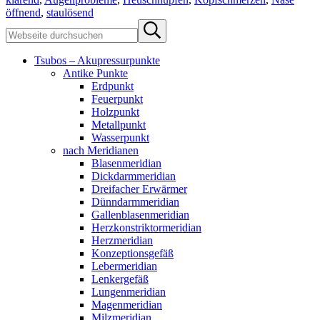
öffnend
,
staulösend
Sidebar
Webseite
Submit
durchsuchen
search
Tsubos – Akupressurpunkte
Antike Punkte
Erdpunkt
Feuerpunkt
Holzpunkt
Metallpunkt
Wasserpunkt
nach Meridianen
Blasenmeridian
Dickdarmmeridian
Dreifacher Erwärmer
Dünndarmmeridian
Gallenblasenmeridian
Herzkonstriktormeridian
Herzmeridian
Konzeptionsgefäß
Lebermeridian
Lenkergefäß
Lungenmeridian
Magenmeridian
Milzmeridian