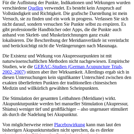
Für die Auflistung der Punkte, Indikationen und Wirkungen wurden
verschiedene
Quellen
verwendet. Es besteht kein Anspruch auf
Vollständigkeit und Richtigkeit. Die grafische Darstellung ist mein
Versuch, sie zu finden und ein work in progress. Verlassen Sie sich
nicht darauf, sondern versuchen Sie Punkte selbst zu erspüren. Es
gibt professionelle Handbücher oder Apps, die die Punkte auch
anhand von Skelett- und Muskelzeichnungen ganz exakt
lokalisieren. Die Beschreibung der Meridianverläufe ist vereinfacht
und berücksichtigt nicht die Verlängerungen nach Masunaga.
Die Existenz und Wirkung von Akupressurpunkten ist mit
naturwissenschaftlichen Methoden nicht nachgewiesen. Empirische
Studien, wie die
GERAC-Studien (German Acupuncture Trials,
2002–2007)
stützen aber ihre Wirksamkeit. Allerdings ergab sich in
diesen Untersuchungen kein signifikanter Unterschied zwischen den
exakten überlieferten Punkten der traditionellen chinesischen
Medizin und willkürlich gewählten Scheinpunkten.
Die Stimulation der gesamten Leitbahnen (Meridiane) wirkt.
Akupunkturpunkte werden bei manueller Stimulation (Akupressur,
Shiatsu) weniger tief und großflächiger – also ungenauer stimuliert
als durch die Nadelung bei Akupunktur.
Von möglicherweise reiner
Placebowirkung
kann man laut den
bisherigen Akupunkturstudien nicht sprechen, da es direkte