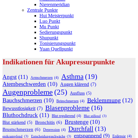
Nierenmeridian
Zentrale Punkte
Hui Meisterpunkt
Luo Punkt
Mu Punkt
Sedierungspunkt
Shupunkt
Tonisierungspunkt
Yuan Quellpunkt
Indikationen für Akupressurpunkte
Asthma
(19)
Angst
(11)
Armschmerzen
(4)
Atembeschwerden
(10)
Augen klärend
(7)
Augenprobleme
(25)
Ausfluss
(5)
Beklemmung
(12)
Bauchschmerzen
(10)
Beinschmerzen
(4)
Blasenprobleme
(16)
Bewusstlosigkeit
(7)
Bluthochdruck
(11)
Blut regulierend
(4)
Blut stillend
(3)
Brustenge
(10)
Bronchitis
(6)
Blut stärkend
(5)
Durchfall
(13)
Brustschmerzen
(6)
Depression
(4)
entspannend
(9)
Epilepsie
(4)
entkrampfend
(3)
Entscheidungsschwäche
(3)