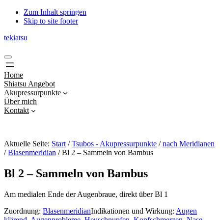
Zum Inhalt springen
Skip to site footer
tekiatsu
Shiatsu
Menu
bringt
Energie
Home
in
Shiatsu Angebot
Fluss...
Akupressurpunkte
Über mich
Kontakt
Aktuelle Seite:
Start
/
Tsubos - Akupressurpunkte
/
nach Meridianen
/
Blasenmeridian
/
Bl 2 – Sammeln von Bambus
Bl 2 – Sammeln von Bambus
Am medialen Ende der Augenbraue, direkt über Bl 1
Zuordnung:
Blasenmeridian
Indikationen und Wirkung:
Augen
klärend
,
Augenprobleme
,
Heuschnupfen
,
Kopfschmerzen
,
Nase