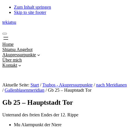
Zum Inhalt springen
Skip to site footer
tekiatsu
Shiatsu
Menu
bringt
Energie
Home
in
Shiatsu Angebot
Fluss...
Akupressurpunkte
Über mich
Kontakt
Aktuelle Seite:
Start
/
Tsubos - Akupressurpunkte
/
nach Meridianen
/
Gallenblasenmeridian
/
Gb 25 – Hauptstadt Tor
Gb 25 – Hauptstadt Tor
Unterrand des freien Endes der 12. Rippe
Mu Alarmpunkt der Niere