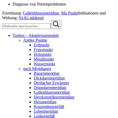
Diagnose von Nierenproblemen
Zuordnung:
Gallenblasenmeridian
,
Mu Punkt
Indikationen und
Wirkung:
Ni-Ki stärkend
Sidebar
Webseite
Submit
durchsuchen
search
Tsubos – Akupressurpunkte
Antike Punkte
Erdpunkt
Feuerpunkt
Holzpunkt
Metallpunkt
Wasserpunkt
nach Meridianen
Blasenmeridian
Dickdarmmeridian
Dreifacher Erwärmer
Dünndarmmeridian
Gallenblasenmeridian
Herzkonstriktormeridian
Herzmeridian
Konzeptionsgefäß
Lebermeridian
Lenkergefäß