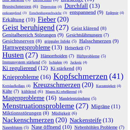
Durchfall
(13)
Brustschmerzen
(6)
Depression
(4)
entspannend
(9)
Epilepsie
(4)
entkrampfend
(3)
Entscheidungsschwäche
(3)
Fieber
(20)
Erkältung
(10)
Geist beruhigend
(27)
Geist klärend
(8)
Genitalbereich Störungen
(9)
Gesichtslähmungen
(7)
Halsschmerzen
(9)
Gesichtsnerven
(8)
grippaler Infekt
(5)
Harnwegsprobleme
(13)
Heiserkeit
(7)
Husten
(27)
Hämorrhoiden
(7)
Hüftprobleme
(5)
Immunsystem stärkend
(5)
Ischialgie
(4)
Juckreiz
(4)
Ki regulierend
(12)
Ki stärkend
(8)
Kopfschmerzen
(41)
Knieprobleme
(16)
Kreuzschmerzen
(20)
Kreislaufkollaps
(4)
Kurzatmigkeit
(4)
Kälte
(7)
kühlend
(6)
Magen-Ki rebellierend
(4)
Magenprobleme
(16)
Mandelentzündung
(5)
Menstruationsprobleme
(27)
Migräne
(11)
Miktionsstörungen
(8)
Müdigkeit
(6)
Nackenschmerzen
(20)
Nackensteife
(13)
Nase öffnend
(10)
Nebenhöhlen Probleme
(7)
Nasenbluten
(5)