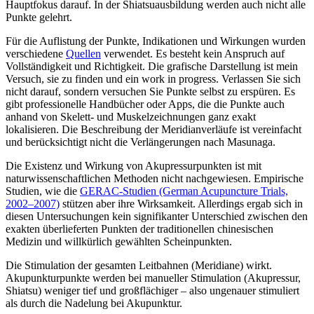
Hauptfokus darauf. In der Shiatsuausbildung werden auch nicht alle
Punkte gelehrt.
Für die Auflistung der Punkte, Indikationen und Wirkungen wurden
verschiedene
Quellen
verwendet. Es besteht kein Anspruch auf
Vollständigkeit und Richtigkeit. Die grafische Darstellung ist mein
Versuch, sie zu finden und ein work in progress. Verlassen Sie sich
nicht darauf, sondern versuchen Sie Punkte selbst zu erspüren. Es
gibt professionelle Handbücher oder Apps, die die Punkte auch
anhand von Skelett- und Muskelzeichnungen ganz exakt
lokalisieren. Die Beschreibung der Meridianverläufe ist vereinfacht
und berücksichtigt nicht die Verlängerungen nach Masunaga.
Die Existenz und Wirkung von Akupressurpunkten ist mit
naturwissenschaftlichen Methoden nicht nachgewiesen. Empirische
Studien, wie die
GERAC-Studien (German Acupuncture Trials,
2002–2007)
stützen aber ihre Wirksamkeit. Allerdings ergab sich in
diesen Untersuchungen kein signifikanter Unterschied zwischen den
exakten überlieferten Punkten der traditionellen chinesischen
Medizin und willkürlich gewählten Scheinpunkten.
Die Stimulation der gesamten Leitbahnen (Meridiane) wirkt.
Akupunkturpunkte werden bei manueller Stimulation (Akupressur,
Shiatsu) weniger tief und großflächiger – also ungenauer stimuliert
als durch die Nadelung bei Akupunktur.