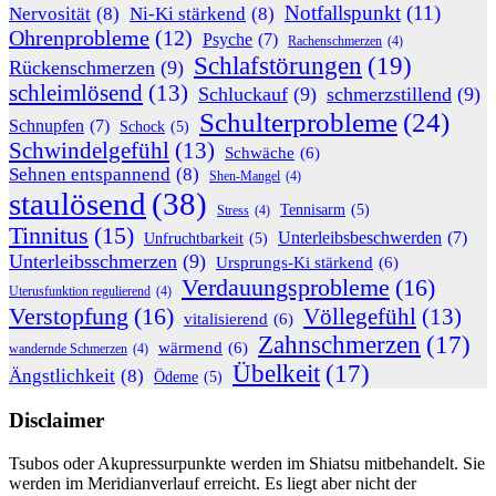
Notfallspunkt
(11)
Nervosität
(8)
Ni-Ki stärkend
(8)
Ohrenprobleme
(12)
Psyche
(7)
Rachenschmerzen
(4)
Schlafstörungen
(19)
Rückenschmerzen
(9)
schleimlösend
(13)
Schluckauf
(9)
schmerzstillend
(9)
Schulterprobleme
(24)
Schnupfen
(7)
Schock
(5)
Schwindelgefühl
(13)
Schwäche
(6)
Sehnen entspannend
(8)
Shen-Mangel
(4)
staulösend
(38)
Tennisarm
(5)
Stress
(4)
Tinnitus
(15)
Unterleibsbeschwerden
(7)
Unfruchtbarkeit
(5)
Unterleibsschmerzen
(9)
Ursprungs-Ki stärkend
(6)
Verdauungsprobleme
(16)
Uterusfunktion regulierend
(4)
Verstopfung
(16)
Völlegefühl
(13)
vitalisierend
(6)
Zahnschmerzen
(17)
wärmend
(6)
wandernde Schmerzen
(4)
Übelkeit
(17)
Ängstlichkeit
(8)
Ödeme
(5)
Disclaimer
Tsubos oder Akupressurpunkte werden im Shiatsu mitbehandelt. Sie
werden im Meridianverlauf erreicht. Es liegt aber nicht der