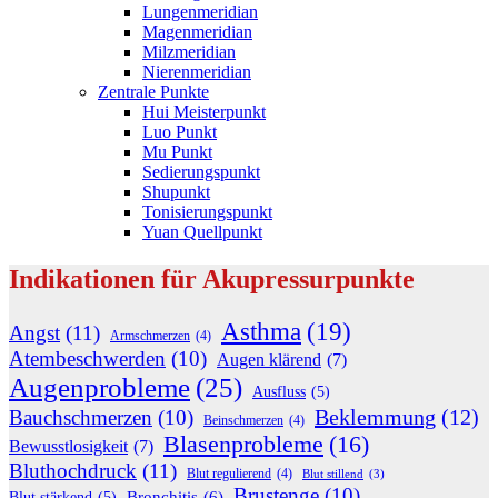
Lungenmeridian
Magenmeridian
Milzmeridian
Nierenmeridian
Zentrale Punkte
Hui Meisterpunkt
Luo Punkt
Mu Punkt
Sedierungspunkt
Shupunkt
Tonisierungspunkt
Yuan Quellpunkt
Indikationen für Akupressurpunkte
Asthma
(19)
Angst
(11)
Armschmerzen
(4)
Atembeschwerden
(10)
Augen klärend
(7)
Augenprobleme
(25)
Ausfluss
(5)
Beklemmung
(12)
Bauchschmerzen
(10)
Beinschmerzen
(4)
Blasenprobleme
(16)
Bewusstlosigkeit
(7)
Bluthochdruck
(11)
Blut regulierend
(4)
Blut stillend
(3)
Brustenge
(10)
Bronchitis
(6)
Blut stärkend
(5)