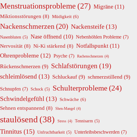
Menstruationsprobleme
(27)
Migräne
(11)
Miktionsstörungen
(8)
Müdigkeit
(6)
Nackenschmerzen
(20)
Nackensteife
(13)
Nase öffnend
(10)
Nebenhöhlen Probleme
(7)
Nasenbluten
(5)
Notfallspunkt
(11)
Nervosität
(8)
Ni-Ki stärkend
(8)
Ohrenprobleme
(12)
Psyche
(7)
Rachenschmerzen
(4)
Schlafstörungen
(19)
Rückenschmerzen
(9)
schleimlösend
(13)
Schluckauf
(9)
schmerzstillend
(9)
Schulterprobleme
(24)
Schnupfen
(7)
Schock
(5)
Schwindelgefühl
(13)
Schwäche
(6)
Sehnen entspannend
(8)
Shen-Mangel
(4)
staulösend
(38)
Tennisarm
(5)
Stress
(4)
Tinnitus
(15)
Unterleibsbeschwerden
(7)
Unfruchtbarkeit
(5)