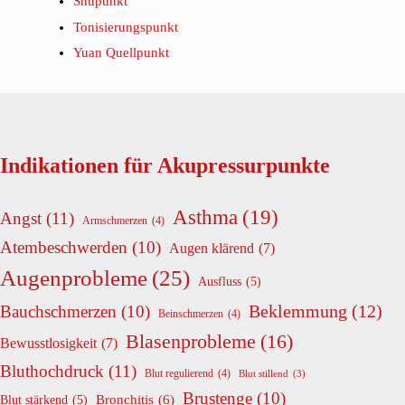
Shupunkt
Tonisierungspunkt
Yuan Quellpunkt
Indikationen für Akupressurpunkte
Asthma
(19)
Angst
(11)
Armschmerzen
(4)
Atembeschwerden
(10)
Augen klärend
(7)
Augenprobleme
(25)
Ausfluss
(5)
Beklemmung
(12)
Bauchschmerzen
(10)
Beinschmerzen
(4)
Blasenprobleme
(16)
Bewusstlosigkeit
(7)
Bluthochdruck
(11)
Blut regulierend
(4)
Blut stillend
(3)
Brustenge
(10)
Bronchitis
(6)
Blut stärkend
(5)