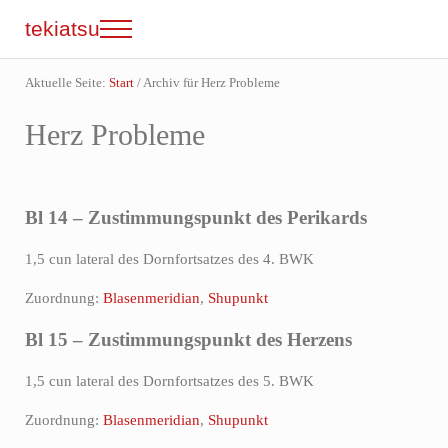
Zum Inhalt springen
Skip to site footer
tekiatsu
Menu
Shiatsu bringt Energie in Fluss...
Aktuelle Seite:
Start
/
Archiv für Herz Probleme
Herz Probleme
Bl 14 – Zustimmungspunkt des Perikards
1,5 cun lateral des Dornfortsatzes des 4. BWK
Zuordnung:
Blasenmeridian
,
Shupunkt
Bl 15 – Zustimmungspunkt des Herzens
1,5 cun lateral des Dornfortsatzes des 5. BWK
Zuordnung:
Blasenmeridian
,
Shupunkt