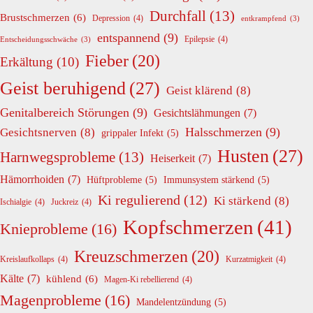
Durchfall
(13)
Brustschmerzen
(6)
Depression
(4)
entkrampfend
(3)
entspannend
(9)
Epilepsie
(4)
Entscheidungsschwäche
(3)
Fieber
(20)
Erkältung
(10)
Geist beruhigend
(27)
Geist klärend
(8)
Genitalbereich Störungen
(9)
Gesichtslähmungen
(7)
Halsschmerzen
(9)
Gesichtsnerven
(8)
grippaler Infekt
(5)
Husten
(27)
Harnwegsprobleme
(13)
Heiserkeit
(7)
Hämorrhoiden
(7)
Hüftprobleme
(5)
Immunsystem stärkend
(5)
Ki regulierend
(12)
Ki stärkend
(8)
Ischialgie
(4)
Juckreiz
(4)
Kopfschmerzen
(41)
Knieprobleme
(16)
Kreuzschmerzen
(20)
Kreislaufkollaps
(4)
Kurzatmigkeit
(4)
Kälte
(7)
kühlend
(6)
Magen-Ki rebellierend
(4)
Magenprobleme
(16)
Mandelentzündung
(5)