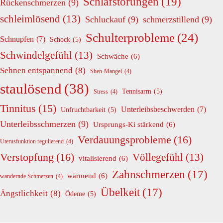
Schlafstörungen
(19)
Rückenschmerzen
(9)
schleimlösend
(13)
Schluckauf
(9)
schmerzstillend
(9)
Schulterprobleme
(24)
Schnupfen
(7)
Schock
(5)
Schwindelgefühl
(13)
Schwäche
(6)
Sehnen entspannend
(8)
Shen-Mangel
(4)
staulösend
(38)
Tennisarm
(5)
Stress
(4)
Tinnitus
(15)
Unterleibsbeschwerden
(7)
Unfruchtbarkeit
(5)
Unterleibsschmerzen
(9)
Ursprungs-Ki stärkend
(6)
Verdauungsprobleme
(16)
Uterusfunktion regulierend
(4)
Verstopfung
(16)
Völlegefühl
(13)
vitalisierend
(6)
Zahnschmerzen
(17)
wärmend
(6)
wandernde Schmerzen
(4)
Übelkeit
(17)
Ängstlichkeit
(8)
Ödeme
(5)