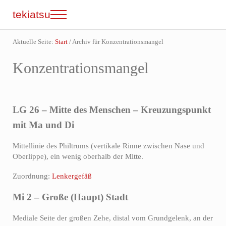
Zum Inhalt springen
Skip to site footer
tekiatsu
Menu
Shiatsu bringt Energie in Fluss...
Aktuelle Seite:
Start
/
Archiv für Konzentrationsmangel
Konzentrationsmangel
LG 26 – Mitte des Menschen – Kreuzungspunkt
mit Ma und Di
Mittellinie des Philtrums (vertikale Rinne zwischen Nase und
Oberlippe), ein wenig oberhalb der Mitte.
Zuordnung:
Lenkergefäß
Mi 2 – Große (Haupt) Stadt
Mediale Seite der großen Zehe, distal vom Grundgelenk, an der