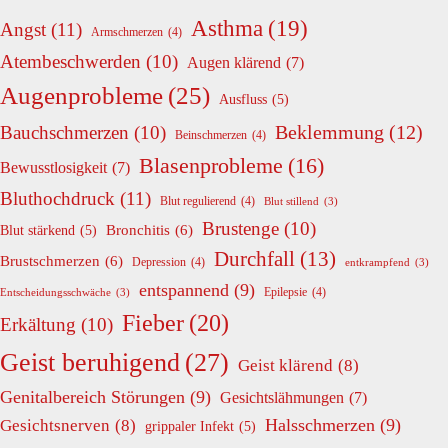
Asthma
(19)
Angst
(11)
Armschmerzen
(4)
Atembeschwerden
(10)
Augen klärend
(7)
Augenprobleme
(25)
Ausfluss
(5)
Beklemmung
(12)
Bauchschmerzen
(10)
Beinschmerzen
(4)
Blasenprobleme
(16)
Bewusstlosigkeit
(7)
Bluthochdruck
(11)
Blut regulierend
(4)
Blut stillend
(3)
Brustenge
(10)
Bronchitis
(6)
Blut stärkend
(5)
Durchfall
(13)
Brustschmerzen
(6)
Depression
(4)
entkrampfend
(3)
entspannend
(9)
Epilepsie
(4)
Entscheidungsschwäche
(3)
Fieber
(20)
Erkältung
(10)
Geist beruhigend
(27)
Geist klärend
(8)
Genitalbereich Störungen
(9)
Gesichtslähmungen
(7)
Halsschmerzen
(9)
Gesichtsnerven
(8)
grippaler Infekt
(5)