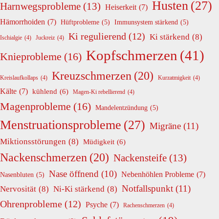
Husten
(27)
Harnwegsprobleme
(13)
Heiserkeit
(7)
Hämorrhoiden
(7)
Hüftprobleme
(5)
Immunsystem stärkend
(5)
Ki regulierend
(12)
Ki stärkend
(8)
Ischialgie
(4)
Juckreiz
(4)
Kopfschmerzen
(41)
Knieprobleme
(16)
Kreuzschmerzen
(20)
Kreislaufkollaps
(4)
Kurzatmigkeit
(4)
Kälte
(7)
kühlend
(6)
Magen-Ki rebellierend
(4)
Magenprobleme
(16)
Mandelentzündung
(5)
Menstruationsprobleme
(27)
Migräne
(11)
Miktionsstörungen
(8)
Müdigkeit
(6)
Nackenschmerzen
(20)
Nackensteife
(13)
Nase öffnend
(10)
Nebenhöhlen Probleme
(7)
Nasenbluten
(5)
Notfallspunkt
(11)
Nervosität
(8)
Ni-Ki stärkend
(8)
Ohrenprobleme
(12)
Psyche
(7)
Rachenschmerzen
(4)