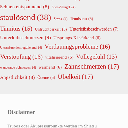
Sehnen entspannend
(8)
Shen-Mangel
(4)
staulösend
(38)
Tennisarm
(5)
Stress
(4)
Tinnitus
(15)
Unterleibsbeschwerden
(7)
Unfruchtbarkeit
(5)
Unterleibsschmerzen
(9)
Ursprungs-Ki stärkend
(6)
Verdauungsprobleme
(16)
Uterusfunktion regulierend
(4)
Verstopfung
(16)
Völlegefühl
(13)
vitalisierend
(6)
Zahnschmerzen
(17)
wärmend
(6)
wandernde Schmerzen
(4)
Übelkeit
(17)
Ängstlichkeit
(8)
Ödeme
(5)
Disclaimer
Tsubos oder Akupressurpunkte werden im Shiatsu