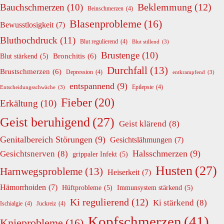
Beklemmung
(12)
Bauchschmerzen
(10)
Beinschmerzen
(4)
Blasenprobleme
(16)
Bewusstlosigkeit
(7)
Bluthochdruck
(11)
Blut regulierend
(4)
Blut stillend
(3)
Brustenge
(10)
Bronchitis
(6)
Blut stärkend
(5)
Durchfall
(13)
Brustschmerzen
(6)
Depression
(4)
entkrampfend
(3)
entspannend
(9)
Epilepsie
(4)
Entscheidungsschwäche
(3)
Fieber
(20)
Erkältung
(10)
Geist beruhigend
(27)
Geist klärend
(8)
Genitalbereich Störungen
(9)
Gesichtslähmungen
(7)
Halsschmerzen
(9)
Gesichtsnerven
(8)
grippaler Infekt
(5)
Husten
(27)
Harnwegsprobleme
(13)
Heiserkeit
(7)
Hämorrhoiden
(7)
Hüftprobleme
(5)
Immunsystem stärkend
(5)
Ki regulierend
(12)
Ki stärkend
(8)
Ischialgie
(4)
Juckreiz
(4)
Kopfschmerzen
(41)
Knieprobleme
(16)