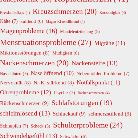
Kreuzschmerzen
(20)
Kreislaufkollaps
(4)
Kurzatmigkeit
(4)
Kälte
(7)
kühlend
(6)
Magen-Ki rebellierend
(4)
Magenprobleme
(16)
Mandelentzündung
(5)
Menstruationsprobleme
(27)
Migräne
(11)
Miktionsstörungen
(8)
Müdigkeit
(6)
Nackenschmerzen
(20)
Nackensteife
(13)
Nase öffnend
(10)
Nebenhöhlen Probleme
(7)
Nasenbluten
(5)
Notfallspunkt
(11)
Nervosität
(8)
Ni-Ki stärkend
(8)
Ohrenprobleme
(12)
Psyche
(7)
Rachenschmerzen
(4)
Schlafstörungen
(19)
Rückenschmerzen
(9)
schleimlösend
(13)
Schluckauf
(9)
schmerzstillend
(9)
Schulterprobleme
(24)
Schnupfen
(7)
Schock
(5)
Schwindelgefühl
(13)
Schwäche
(6)