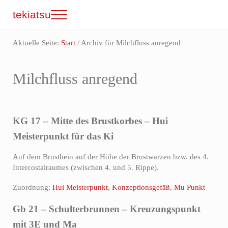
Zum Inhalt springen
Skip to site footer
tekiatsu
Menu
Shiatsu bringt Energie in Fluss...
Aktuelle Seite:
Start
/
Archiv für Milchfluss anregend
Milchfluss anregend
KG 17 – Mitte des Brustkorbes – Hui
Meisterpunkt für das Ki
Auf dem Brustbein auf der Höhe der Brustwarzen bzw. des 4.
Intercostalraumes (zwischen 4. und 5. Rippe).
Zuordnung:
Hui Meisterpunkt
,
Konzeptionsgefäß
,
Mu Punkt
Gb 21 – Schulterbrunnen – Kreuzungspunkt
mit 3E und Ma