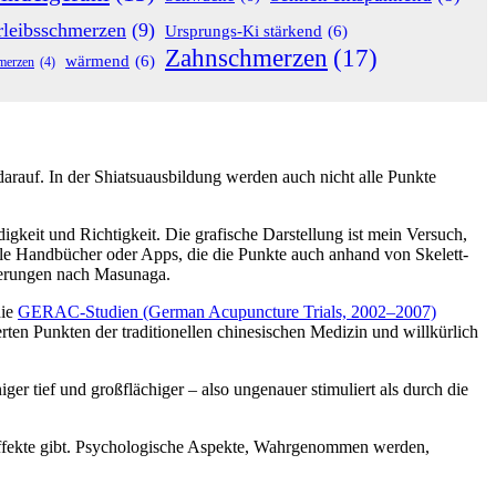
rleibsschmerzen
(9)
Ursprungs-Ki stärkend
(6)
Zahnschmerzen
(17)
wärmend
(6)
merzen
(4)
arauf. In der Shiatsuausbildung werden auch nicht alle Punkte
gkeit und Richtigkeit. Die grafische Darstellung ist mein Versuch,
nelle Handbücher oder Apps, die die Punkte auch anhand von Skelett-
ngerungen nach Masunaga.
die
GERAC-Studien (German Acupuncture Trials, 2002–2007)
rten Punkten der traditionellen chinesischen Medizin und willkürlich
r tief und großflächiger – also ungenauer stimuliert als durch die
 Effekte gibt. Psychologische Aspekte, Wahrgenommen werden,