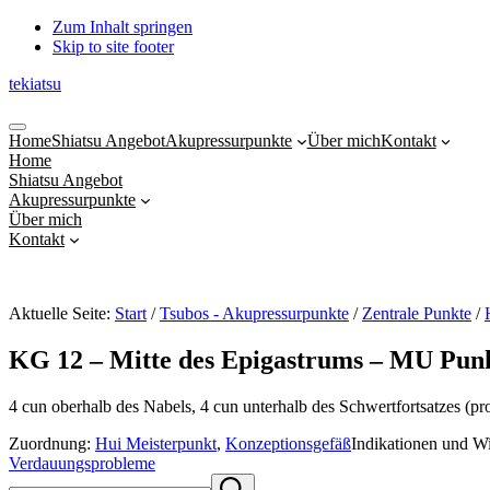
Zum Inhalt springen
Skip to site footer
tekiatsu
Shiatsu
Menu
bringt
Home
Shiatsu Angebot
Akupressurpunkte
Über mich
Kontakt
Energie
Home
in
Shiatsu Angebot
Fluss...
Akupressurpunkte
Über mich
Kontakt
Aktuelle Seite:
Start
/
Tsubos - Akupressurpunkte
/
Zentrale Punkte
/
KG 12 – Mitte des Epigastrums – MU Punk
4 cun oberhalb des Nabels, 4 cun unterhalb des Schwertfortsatzes (pr
Zuordnung:
Hui Meisterpunkt
,
Konzeptionsgefäß
Indikationen und W
Verdauungsprobleme
Sidebar
Webseite
Submit