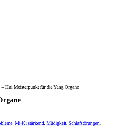
– Hui Meisterpunkt für die Yang Organe
 Organe
obleme
,
Mi-Ki stärkend
,
Müdigkeit
,
Schlafstörungen
,