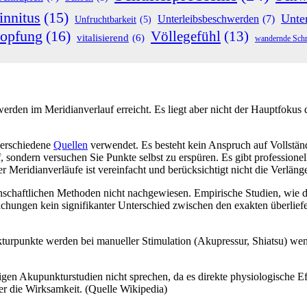
innitus
(15)
Unte
Unterleibsbeschwerden
(7)
Unfruchtbarkeit
(5)
topfung
(16)
Völlegefühl
(13)
vitalisierend
(6)
wandernde Sch
rden im Meridianverlauf erreicht. Es liegt aber nicht der Hauptfokus d
verschiedene
Quellen
verwendet. Es besteht kein Anspruch auf Vollständi
uf, sondern versuchen Sie Punkte selbst zu erspüren. Es gibt professio
 Meridianverläufe ist vereinfacht und berücksichtigt nicht die Verlä
nschaftlichen Methoden nicht nachgewiesen. Empirische Studien, wie 
uchungen kein signifikanter Unterschied zwischen den exakten überliefe
rpunkte werden bei manueller Stimulation (Akupressur, Shiatsu) wenige
igen Akupunkturstudien nicht sprechen, da es direkte physiologische
er die Wirksamkeit. (Quelle Wikipedia)