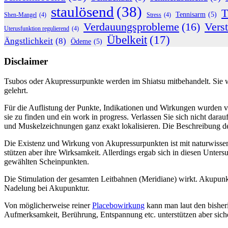
staulösend
(38)
T
Tennisarm
(5)
Shen-Mangel
(4)
Stress
(4)
Verdauungsprobleme
(16)
Vers
Uterusfunktion regulierend
(4)
Übelkeit
(17)
Ängstlichkeit
(8)
Ödeme
(5)
Disclaimer
Tsubos oder Akupressurpunkte werden im Shiatsu mitbehandelt. Sie we
gelehrt.
Für die Auflistung der Punkte, Indikationen und Wirkungen wurden 
sie zu finden und ein work in progress. Verlassen Sie sich nicht dara
und Muskelzeichnungen ganz exakt lokalisieren. Die Beschreibung der
Die Existenz und Wirkung von Akupressurpunkten ist mit naturwisse
stützen aber ihre Wirksamkeit. Allerdings ergab sich in diesen Unters
gewählten Scheinpunkten.
Die Stimulation der gesamten Leitbahnen (Meridiane) wirkt. Akupunktu
Nadelung bei Akupunktur.
Von möglicherweise reiner
Placebowirkung
kann man laut den bisher
Aufmerksamkeit, Berührung, Entspannung etc. unterstützen aber sich