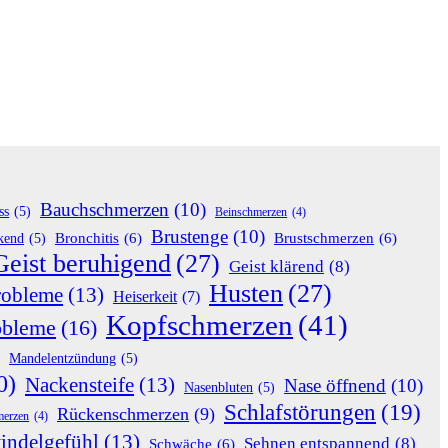
Bauchschmerzen
(10)
ss
(5)
Beinschmerzen
(4)
Brustenge
(10)
Bronchitis
(6)
Brustschmerzen
(6)
rkend
(5)
Geist beruhigend
(27)
Geist klärend
(8)
Husten
(27)
robleme
(13)
Heiserkeit
(7)
Kopfschmerzen
(41)
obleme
(16)
Mandelentzündung
(5)
0)
Nackensteife
(13)
Nase öffnend
(10)
Nasenbluten
(5)
Schlafstörungen
(19)
Rückenschmerzen
(9)
merzen
(4)
indelgefühl
(13)
Sehnen entspannend
(8)
Schwäche
(6)