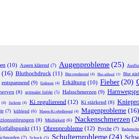
Augenprobleme
(25)
en
(10)
Augen klärend
(7)
Ausflu
(16)
Bluthochdruck
(11)
Blut stä
Blut regulierend
(4)
Blut stillend
(3)
Fieber
(20)
Erkältung
(10)
entspannend
(9)
Epilepsie
(4)
Harnwegsp
Halsschmerzen
(9)
nerven
(8)
grippaler Infekt
(5)
Kniepr
Ki regulierend
(12)
Ki stärkend
(8)
(4)
Juckreiz
(4)
Magenprobleme
(16)
te
(7)
kühlend
(6)
Magen-Ki rebellierend
(4)
Nackenschmerzen
(2
tionsstörungen
(8)
Müdigkeit
(6)
Ohrenprobleme
(12)
otfallspunkt
(11)
Psyche
(7)
Rachensch
Schulterprobleme
(24)
Schw
Schnupfen
(7)
Schock
(5)