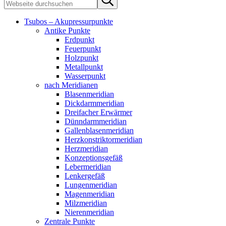
durchsuchen
search
Tsubos – Akupressurpunkte
Antike Punkte
Erdpunkt
Feuerpunkt
Holzpunkt
Metallpunkt
Wasserpunkt
nach Meridianen
Blasenmeridian
Dickdarmmeridian
Dreifacher Erwärmer
Dünndarmmeridian
Gallenblasenmeridian
Herzkonstriktormeridian
Herzmeridian
Konzeptionsgefäß
Lebermeridian
Lenkergefäß
Lungenmeridian
Magenmeridian
Milzmeridian
Nierenmeridian
Zentrale Punkte