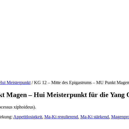
Hui Meisterpunkt
/
KG 12 – Mitte des Epigastrums – MU Punkt Magen 
t Magen – Hui Meisterpunkt für die Yang
ocessus xiphoideus).
irkung:
Appetitlosigkeit
,
Ma-Ki regulierend
,
Ma-Ki stärkend
,
Magenpr