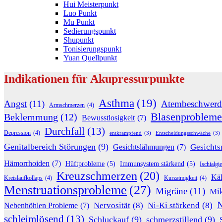
Hui Meisterpunkt
Luo Punkt
Mu Punkt
Sedierungspunkt
Shupunkt
Tonisierungspunkt
Yuan Quellpunkt
Indikationen für Akupressurpunkte
Asthma
(19)
Angst
(11)
Atembeschwerd
Armschmerzen
(4)
Blasenprobleme
Beklemmung
(12)
Bewusstlosigkeit
(7)
Durchfall
(13)
Depression
(4)
entkrampfend
(3)
Entscheidungsschwäche
(3)
Genitalbereich Störungen
(9)
Gesichts
Gesichtslähmungen
(7)
Hämorrhoiden
(7)
Hüftprobleme
(5)
Immunsystem stärkend
(5)
Ischialgie
Kreuzschmerzen
(20)
Käl
Kreislaufkollaps
(4)
Kurzatmigkeit
(4)
Menstruationsprobleme
(27)
Migräne
(11)
Mik
N
Nervosität
(8)
Ni-Ki stärkend
(8)
Nebenhöhlen Probleme
(7)
schleimlösend
(13)
Schluckauf
(9)
schmerzstillend
(9)