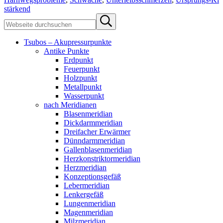
stärkend
Sidebar
Webseite
Submit
durchsuchen
search
Tsubos – Akupressurpunkte
Antike Punkte
Erdpunkt
Feuerpunkt
Holzpunkt
Metallpunkt
Wasserpunkt
nach Meridianen
Blasenmeridian
Dickdarmmeridian
Dreifacher Erwärmer
Dünndarmmeridian
Gallenblasenmeridian
Herzkonstriktormeridian
Herzmeridian
Konzeptionsgefäß
Lebermeridian
Lenkergefäß
Lungenmeridian
Magenmeridian
Milzmeridian