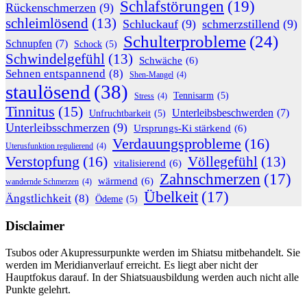
Schlafstörungen
(19)
Rückenschmerzen
(9)
schleimlösend
(13)
Schluckauf
(9)
schmerzstillend
(9)
Schulterprobleme
(24)
Schnupfen
(7)
Schock
(5)
Schwindelgefühl
(13)
Schwäche
(6)
Sehnen entspannend
(8)
Shen-Mangel
(4)
staulösend
(38)
Tennisarm
(5)
Stress
(4)
Tinnitus
(15)
Unterleibsbeschwerden
(7)
Unfruchtbarkeit
(5)
Unterleibsschmerzen
(9)
Ursprungs-Ki stärkend
(6)
Verdauungsprobleme
(16)
Uterusfunktion regulierend
(4)
Verstopfung
(16)
Völlegefühl
(13)
vitalisierend
(6)
Zahnschmerzen
(17)
wärmend
(6)
wandernde Schmerzen
(4)
Übelkeit
(17)
Ängstlichkeit
(8)
Ödeme
(5)
Disclaimer
Tsubos oder Akupressurpunkte werden im Shiatsu mitbehandelt. Sie
werden im Meridianverlauf erreicht. Es liegt aber nicht der
Hauptfokus darauf. In der Shiatsuausbildung werden auch nicht alle
Punkte gelehrt.