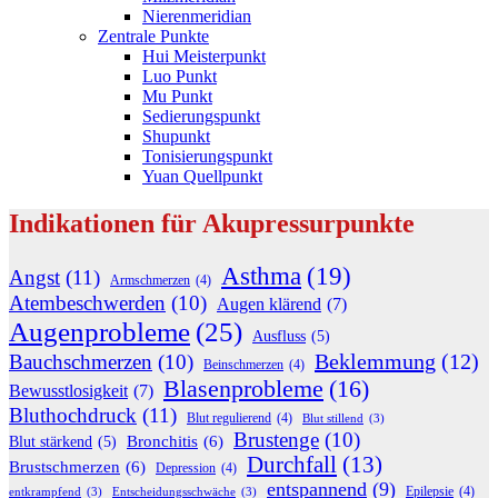
Nierenmeridian
Zentrale Punkte
Hui Meisterpunkt
Luo Punkt
Mu Punkt
Sedierungspunkt
Shupunkt
Tonisierungspunkt
Yuan Quellpunkt
Indikationen für Akupressurpunkte
Asthma
(19)
Angst
(11)
Armschmerzen
(4)
Atembeschwerden
(10)
Augen klärend
(7)
Augenprobleme
(25)
Ausfluss
(5)
Beklemmung
(12)
Bauchschmerzen
(10)
Beinschmerzen
(4)
Blasenprobleme
(16)
Bewusstlosigkeit
(7)
Bluthochdruck
(11)
Blut regulierend
(4)
Blut stillend
(3)
Brustenge
(10)
Bronchitis
(6)
Blut stärkend
(5)
Durchfall
(13)
Brustschmerzen
(6)
Depression
(4)
entspannend
(9)
Epilepsie
(4)
entkrampfend
(3)
Entscheidungsschwäche
(3)