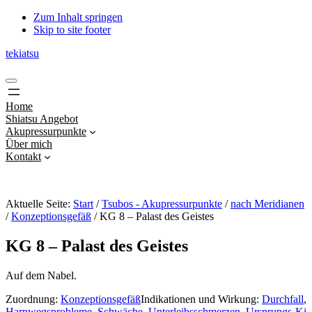
Zum Inhalt springen
Skip to site footer
tekiatsu
Shiatsu
Menu
bringt
Energie
Home
in
Shiatsu Angebot
Fluss...
Akupressurpunkte
Über mich
Kontakt
Aktuelle Seite:
Start
/
Tsubos - Akupressurpunkte
/
nach Meridianen
/
Konzeptionsgefäß
/
KG 8 – Palast des Geistes
KG 8 – Palast des Geistes
Auf dem Nabel.
Zuordnung:
Konzeptionsgefäß
Indikationen und Wirkung:
Durchfall
,
Harnwegsprobleme
,
Schwäche
,
Unterleibsschmerzen
,
Ursprungs-Ki