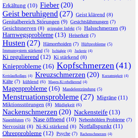
Fieber
(20)
Erkältung
(10)
Geist beruhigend
(27)
Geist klärend
(8)
Genitalbereich Störungen
(9)
Gesichtslähmungen
(7)
Halsschmerzen
(9)
Gesichtsnerven
(8)
grippaler Infekt
(5)
Harnwegsprobleme
(13)
Heiserkeit
(7)
Husten
(27)
Hämorrhoiden
(7)
Hüftprobleme
(5)
Immunsystem stärkend
(5)
Ischialgie
(4)
Juckreiz
(4)
Ki regulierend
(12)
Ki stärkend
(8)
Kopfschmerzen
(41)
Knieprobleme
(16)
Kreuzschmerzen
(20)
Kreislaufkollaps
(4)
Kurzatmigkeit
(4)
Kälte
(7)
kühlend
(6)
Magen-Ki rebellierend
(4)
Magenprobleme
(16)
Mandelentzündung
(5)
Menstruationsprobleme
(27)
Migräne
(11)
Miktionsstörungen
(8)
Müdigkeit
(6)
Nackenschmerzen
(20)
Nackensteife
(13)
Nase öffnend
(10)
Nebenhöhlen Probleme
(7)
Nasenbluten
(5)
Notfallspunkt
(11)
Nervosität
(8)
Ni-Ki stärkend
(8)
Ohrenprobleme
(12)
Psyche
(7)
Rachenschmerzen
(4)