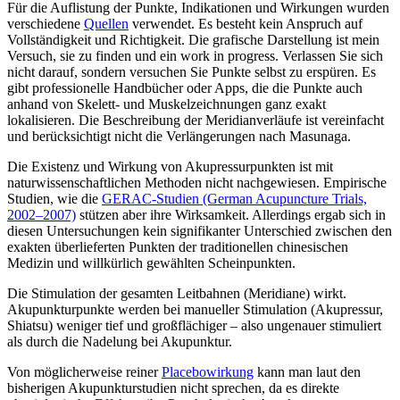
Für die Auflistung der Punkte, Indikationen und Wirkungen wurden
verschiedene
Quellen
verwendet. Es besteht kein Anspruch auf
Vollständigkeit und Richtigkeit. Die grafische Darstellung ist mein
Versuch, sie zu finden und ein work in progress. Verlassen Sie sich
nicht darauf, sondern versuchen Sie Punkte selbst zu erspüren. Es
gibt professionelle Handbücher oder Apps, die die Punkte auch
anhand von Skelett- und Muskelzeichnungen ganz exakt
lokalisieren. Die Beschreibung der Meridianverläufe ist vereinfacht
und berücksichtigt nicht die Verlängerungen nach Masunaga.
Die Existenz und Wirkung von Akupressurpunkten ist mit
naturwissenschaftlichen Methoden nicht nachgewiesen. Empirische
Studien, wie die
GERAC-Studien (German Acupuncture Trials,
2002–2007)
stützen aber ihre Wirksamkeit. Allerdings ergab sich in
diesen Untersuchungen kein signifikanter Unterschied zwischen den
exakten überlieferten Punkten der traditionellen chinesischen
Medizin und willkürlich gewählten Scheinpunkten.
Die Stimulation der gesamten Leitbahnen (Meridiane) wirkt.
Akupunkturpunkte werden bei manueller Stimulation (Akupressur,
Shiatsu) weniger tief und großflächiger – also ungenauer stimuliert
als durch die Nadelung bei Akupunktur.
Von möglicherweise reiner
Placebowirkung
kann man laut den
bisherigen Akupunkturstudien nicht sprechen, da es direkte