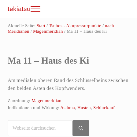
Zum Inhalt springen
Skip to site footer
tekiatsu
Menu
Shiatsu bringt Energie in Fluss...
Aktuelle Seite:
Start
/
Tsubos - Akupressurpunkte
/
nach
Meridianen
/
Magenmeridian
/
Ma 11 – Haus des Ki
Ma 11 – Haus des Ki
Am medialen oberen Rand des Schlüsselbeins zwischen
den beiden Ästen des Kopfwenders.
Zuordnung:
Magenmeridian
Indikationen und Wirkung:
Asthma
,
Husten
,
Schluckauf
Webseite durchsuchen
Sidebar
Submit search