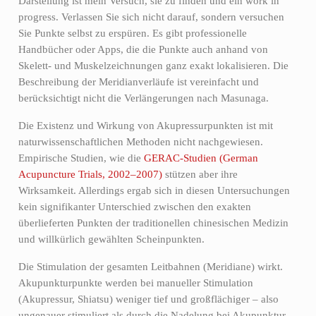
Darstellung ist mein Versuch, sie zu finden und ein work in
progress. Verlassen Sie sich nicht darauf, sondern versuchen
Sie Punkte selbst zu erspüren. Es gibt professionelle
Handbücher oder Apps, die die Punkte auch anhand von
Skelett- und Muskelzeichnungen ganz exakt lokalisieren. Die
Beschreibung der Meridianverläufe ist vereinfacht und
berücksichtigt nicht die Verlängerungen nach Masunaga.
Die Existenz und Wirkung von Akupressurpunkten ist mit
naturwissenschaftlichen Methoden nicht nachgewiesen.
Empirische Studien, wie die
GERAC-Studien (German
Acupuncture Trials, 2002–2007)
stützen aber ihre
Wirksamkeit. Allerdings ergab sich in diesen Untersuchungen
kein signifikanter Unterschied zwischen den exakten
überlieferten Punkten der traditionellen chinesischen Medizin
und willkürlich gewählten Scheinpunkten.
Die Stimulation der gesamten Leitbahnen (Meridiane) wirkt.
Akupunkturpunkte werden bei manueller Stimulation
(Akupressur, Shiatsu) weniger tief und großflächiger – also
ungenauer stimuliert als durch die Nadelung bei Akupunktur.