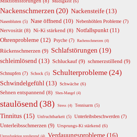
Miktionsstörungen
(8)
Müdigkeit
(6)
Nackenschmerzen
(20)
Nackensteife
(13)
Nase öffnend
(10)
Nebenhöhlen Probleme
(7)
Nasenbluten
(5)
Notfallspunkt
(11)
Nervosität
(8)
Ni-Ki stärkend
(8)
Ohrenprobleme
(12)
Psyche
(7)
Rachenschmerzen
(4)
Schlafstörungen
(19)
Rückenschmerzen
(9)
schleimlösend
(13)
Schluckauf
(9)
schmerzstillend
(9)
Schulterprobleme
(24)
Schnupfen
(7)
Schock
(5)
Schwindelgefühl
(13)
Schwäche
(6)
Sehnen entspannend
(8)
Shen-Mangel
(4)
staulösend
(38)
Tennisarm
(5)
Stress
(4)
Tinnitus
(15)
Unterleibsbeschwerden
(7)
Unfruchtbarkeit
(5)
Unterleibsschmerzen
(9)
Ursprungs-Ki stärkend
(6)
Verdauungsprobleme
(16)
Uterusfunktion regulierend
(4)