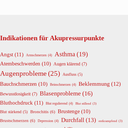
Indikationen für Akupressurpunkte
Asthma
(19)
Angst
(11)
Armschmerzen
(4)
Atembeschwerden
(10)
Augen klärend
(7)
Augenprobleme
(25)
Ausfluss
(5)
Beklemmung
(12)
Bauchschmerzen
(10)
Beinschmerzen
(4)
Blasenprobleme
(16)
Bewusstlosigkeit
(7)
Bluthochdruck
(11)
Blut regulierend
(4)
Blut stillend
(3)
Brustenge
(10)
Bronchitis
(6)
Blut stärkend
(5)
Durchfall
(13)
Brustschmerzen
(6)
Depression
(4)
entkrampfend
(3)