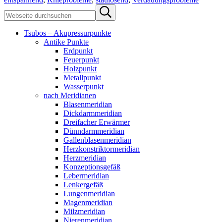
Sidebar
Webseite
Submit
durchsuchen
search
Tsubos – Akupressurpunkte
Antike Punkte
Erdpunkt
Feuerpunkt
Holzpunkt
Metallpunkt
Wasserpunkt
nach Meridianen
Blasenmeridian
Dickdarmmeridian
Dreifacher Erwärmer
Dünndarmmeridian
Gallenblasenmeridian
Herzkonstriktormeridian
Herzmeridian
Konzeptionsgefäß
Lebermeridian
Lenkergefäß
Lungenmeridian
Magenmeridian
Milzmeridian
Nierenmeridian