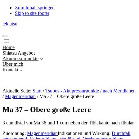
Zum Inhalt springen
Skip to site footer
tekiatsu
Shiatsu
Menu
bringt
Energie
Home
in
Shiatsu Angebot
Fluss...
Akupressurpunkte
Über mich
Kontakt
Aktuelle Seite:
Start
/
Tsubos - Akupressurpunkte
/
nach Meridianen
/
Magenmeridian
/
Ma 37 – Obere große Leere
Ma 37 – Obere große Leere
3 cun distal vonMa 36 und 1 cun neben der Tibiakante nach fibular.
Zuordnung:
Magenmeridian
Indikationen und Wirkung:
Durchfall
,
entspannend
,
Knieprobleme
,
staulösend
,
Verdauungsprobleme