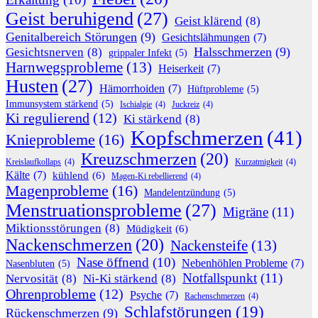
Geist beruhigend
(27)
Geist klärend
(8)
Genitalbereich Störungen
(9)
Gesichtslähmungen
(7)
Halsschmerzen
(9)
Gesichtsnerven
(8)
grippaler Infekt
(5)
Harnwegsprobleme
(13)
Heiserkeit
(7)
Husten
(27)
Hämorrhoiden
(7)
Hüftprobleme
(5)
Immunsystem stärkend
(5)
Ischialgie
(4)
Juckreiz
(4)
Ki regulierend
(12)
Ki stärkend
(8)
Kopfschmerzen
(41)
Knieprobleme
(16)
Kreuzschmerzen
(20)
Kreislaufkollaps
(4)
Kurzatmigkeit
(4)
Kälte
(7)
kühlend
(6)
Magen-Ki rebellierend
(4)
Magenprobleme
(16)
Mandelentzündung
(5)
Menstruationsprobleme
(27)
Migräne
(11)
Miktionsstörungen
(8)
Müdigkeit
(6)
Nackenschmerzen
(20)
Nackensteife
(13)
Nase öffnend
(10)
Nebenhöhlen Probleme
(7)
Nasenbluten
(5)
Notfallspunkt
(11)
Nervosität
(8)
Ni-Ki stärkend
(8)
Ohrenprobleme
(12)
Psyche
(7)
Rachenschmerzen
(4)
Schlafstörungen
(19)
Rückenschmerzen
(9)