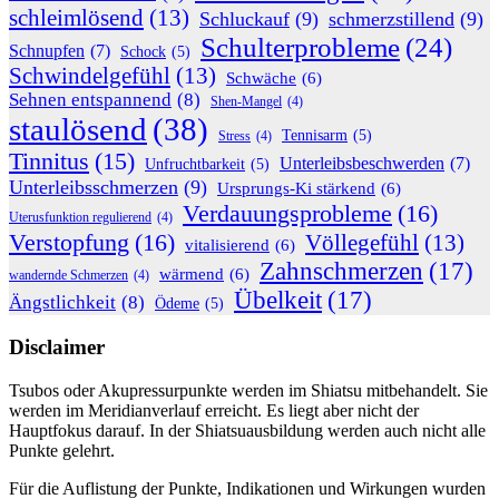
schleimlösend
(13)
Schluckauf
(9)
schmerzstillend
(9)
Schulterprobleme
(24)
Schnupfen
(7)
Schock
(5)
Schwindelgefühl
(13)
Schwäche
(6)
Sehnen entspannend
(8)
Shen-Mangel
(4)
staulösend
(38)
Tennisarm
(5)
Stress
(4)
Tinnitus
(15)
Unterleibsbeschwerden
(7)
Unfruchtbarkeit
(5)
Unterleibsschmerzen
(9)
Ursprungs-Ki stärkend
(6)
Verdauungsprobleme
(16)
Uterusfunktion regulierend
(4)
Verstopfung
(16)
Völlegefühl
(13)
vitalisierend
(6)
Zahnschmerzen
(17)
wärmend
(6)
wandernde Schmerzen
(4)
Übelkeit
(17)
Ängstlichkeit
(8)
Ödeme
(5)
Disclaimer
Tsubos oder Akupressurpunkte werden im Shiatsu mitbehandelt. Sie
werden im Meridianverlauf erreicht. Es liegt aber nicht der
Hauptfokus darauf. In der Shiatsuausbildung werden auch nicht alle
Punkte gelehrt.
Für die Auflistung der Punkte, Indikationen und Wirkungen wurden