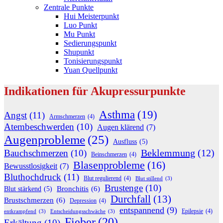
Zentrale Punkte
Hui Meisterpunkt
Luo Punkt
Mu Punkt
Sedierungspunkt
Shupunkt
Tonisierungspunkt
Yuan Quellpunkt
Indikationen für Akupressurpunkte
Asthma
(19)
Angst
(11)
Armschmerzen
(4)
Atembeschwerden
(10)
Augen klärend
(7)
Augenprobleme
(25)
Ausfluss
(5)
Beklemmung
(12)
Bauchschmerzen
(10)
Beinschmerzen
(4)
Blasenprobleme
(16)
Bewusstlosigkeit
(7)
Bluthochdruck
(11)
Blut regulierend
(4)
Blut stillend
(3)
Brustenge
(10)
Bronchitis
(6)
Blut stärkend
(5)
Durchfall
(13)
Brustschmerzen
(6)
Depression
(4)
entspannend
(9)
Epilepsie
(4)
entkrampfend
(3)
Entscheidungsschwäche
(3)
Fieber
(20)
Erkältung
(10)