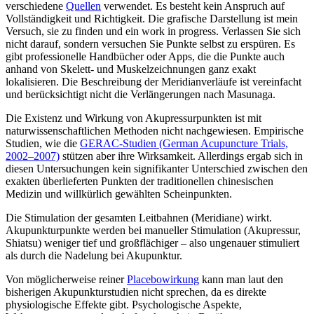
verschiedene
Quellen
verwendet. Es besteht kein Anspruch auf
Vollständigkeit und Richtigkeit. Die grafische Darstellung ist mein
Versuch, sie zu finden und ein work in progress. Verlassen Sie sich
nicht darauf, sondern versuchen Sie Punkte selbst zu erspüren. Es
gibt professionelle Handbücher oder Apps, die die Punkte auch
anhand von Skelett- und Muskelzeichnungen ganz exakt
lokalisieren. Die Beschreibung der Meridianverläufe ist vereinfacht
und berücksichtigt nicht die Verlängerungen nach Masunaga.
Die Existenz und Wirkung von Akupressurpunkten ist mit
naturwissenschaftlichen Methoden nicht nachgewiesen. Empirische
Studien, wie die
GERAC-Studien (German Acupuncture Trials,
2002–2007)
stützen aber ihre Wirksamkeit. Allerdings ergab sich in
diesen Untersuchungen kein signifikanter Unterschied zwischen den
exakten überlieferten Punkten der traditionellen chinesischen
Medizin und willkürlich gewählten Scheinpunkten.
Die Stimulation der gesamten Leitbahnen (Meridiane) wirkt.
Akupunkturpunkte werden bei manueller Stimulation (Akupressur,
Shiatsu) weniger tief und großflächiger – also ungenauer stimuliert
als durch die Nadelung bei Akupunktur.
Von möglicherweise reiner
Placebowirkung
kann man laut den
bisherigen Akupunkturstudien nicht sprechen, da es direkte
physiologische Effekte gibt. Psychologische Aspekte,