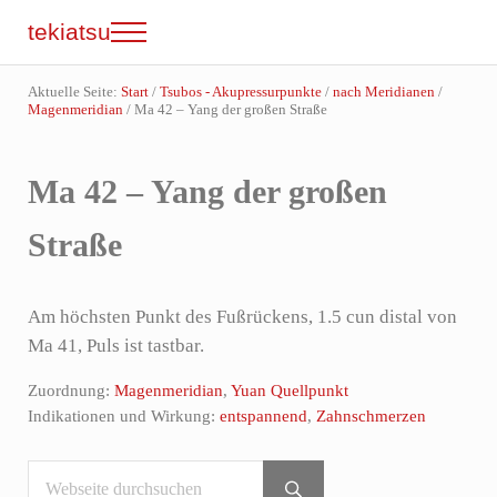
Zum Inhalt springen
Skip to site footer
tekiatsu
Menu
Shiatsu bringt Energie in Fluss...
Aktuelle Seite:
Start
/
Tsubos - Akupressurpunkte
/
nach Meridianen
/
Magenmeridian
/
Ma 42 – Yang der großen Straße
Ma 42 – Yang der großen
Straße
Am höchsten Punkt des Fußrückens, 1.5 cun distal von
Ma 41, Puls ist tastbar.
Zuordnung:
Magenmeridian
,
Yuan Quellpunkt
Indikationen und Wirkung:
entspannend
,
Zahnschmerzen
Webseite durchsuchen
Sidebar
Submit search