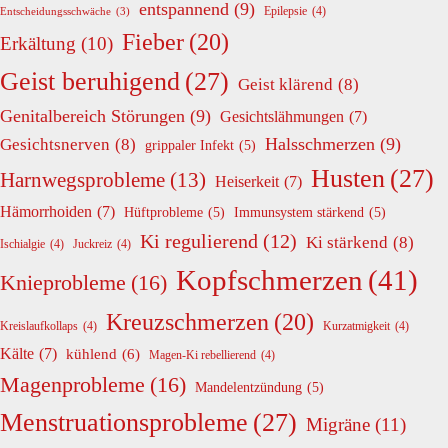
entspannend
(9)
Epilepsie
(4)
Entscheidungsschwäche
(3)
Fieber
(20)
Erkältung
(10)
Geist beruhigend
(27)
Geist klärend
(8)
Genitalbereich Störungen
(9)
Gesichtslähmungen
(7)
Halsschmerzen
(9)
Gesichtsnerven
(8)
grippaler Infekt
(5)
Husten
(27)
Harnwegsprobleme
(13)
Heiserkeit
(7)
Hämorrhoiden
(7)
Hüftprobleme
(5)
Immunsystem stärkend
(5)
Ki regulierend
(12)
Ki stärkend
(8)
Ischialgie
(4)
Juckreiz
(4)
Kopfschmerzen
(41)
Knieprobleme
(16)
Kreuzschmerzen
(20)
Kreislaufkollaps
(4)
Kurzatmigkeit
(4)
Kälte
(7)
kühlend
(6)
Magen-Ki rebellierend
(4)
Magenprobleme
(16)
Mandelentzündung
(5)
Menstruationsprobleme
(27)
Migräne
(11)