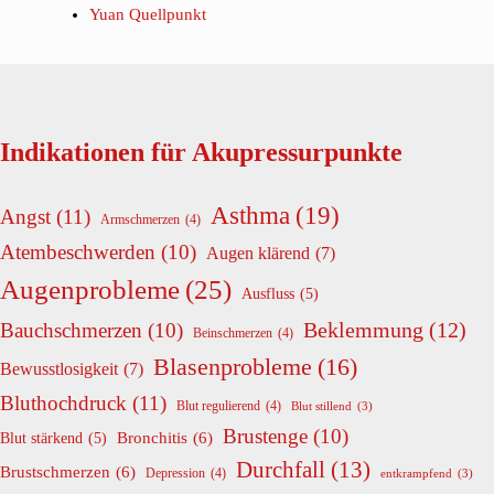
Yuan Quellpunkt
Indikationen für Akupressurpunkte
Asthma
(19)
Angst
(11)
Armschmerzen
(4)
Atembeschwerden
(10)
Augen klärend
(7)
Augenprobleme
(25)
Ausfluss
(5)
Beklemmung
(12)
Bauchschmerzen
(10)
Beinschmerzen
(4)
Blasenprobleme
(16)
Bewusstlosigkeit
(7)
Bluthochdruck
(11)
Blut regulierend
(4)
Blut stillend
(3)
Brustenge
(10)
Bronchitis
(6)
Blut stärkend
(5)
Durchfall
(13)
Brustschmerzen
(6)
Depression
(4)
entkrampfend
(3)