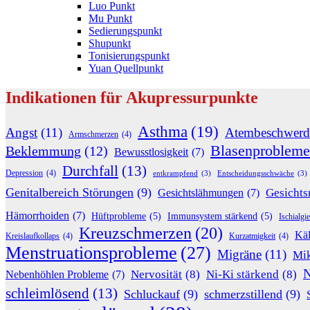
Luo Punkt
Mu Punkt
Sedierungspunkt
Shupunkt
Tonisierungspunkt
Yuan Quellpunkt
Indikationen für Akupressurpunkte
Asthma
(19)
Angst
(11)
Atembeschwerd
Armschmerzen
(4)
Blasenprobleme
Beklemmung
(12)
Bewusstlosigkeit
(7)
Durchfall
(13)
Depression
(4)
entkrampfend
(3)
Entscheidungsschwäche
(3)
Genitalbereich Störungen
(9)
Gesichts
Gesichtslähmungen
(7)
Hämorrhoiden
(7)
Hüftprobleme
(5)
Immunsystem stärkend
(5)
Ischialgie
Kreuzschmerzen
(20)
Käl
Kreislaufkollaps
(4)
Kurzatmigkeit
(4)
Menstruationsprobleme
(27)
Migräne
(11)
Mik
N
Nervosität
(8)
Ni-Ki stärkend
(8)
Nebenhöhlen Probleme
(7)
schleimlösend
(13)
Schluckauf
(9)
schmerzstillend
(9)