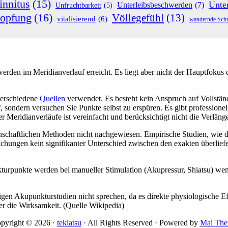
innitus
(15)
Unte
Unterleibsbeschwerden
(7)
Unfruchtbarkeit
(5)
topfung
(16)
Völlegefühl
(13)
vitalisierend
(6)
wandernde Sch
rden im Meridianverlauf erreicht. Es liegt aber nicht der Hauptfokus d
verschiedene
Quellen
verwendet. Es besteht kein Anspruch auf Vollständi
uf, sondern versuchen Sie Punkte selbst zu erspüren. Es gibt professio
 Meridianverläufe ist vereinfacht und berücksichtigt nicht die Verlä
nschaftlichen Methoden nicht nachgewiesen. Empirische Studien, wie 
uchungen kein signifikanter Unterschied zwischen den exakten überliefe
rpunkte werden bei manueller Stimulation (Akupressur, Shiatsu) wenige
igen Akupunkturstudien nicht sprechen, da es direkte physiologische
er die Wirksamkeit. (Quelle Wikipedia)
pyright © 2026 ·
tekiatsu
· All Rights Reserved · Powered by
Mai Th