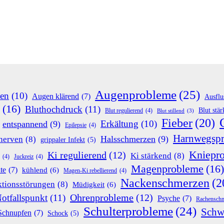
Augenprobleme
(25)
en
(10)
Augen klärend
(7)
Ausflu
(16)
Bluthochdruck
(11)
Blut stä
Blut regulierend
(4)
Blut stillend
(3)
Fieber
(20)
Erkältung
(10)
entspannend
(9)
Epilepsie
(4)
Harnwegsp
Halsschmerzen
(9)
nerven
(8)
grippaler Infekt
(5)
Kniepr
Ki regulierend
(12)
Ki stärkend
(8)
(4)
Juckreiz
(4)
Magenprobleme
(16)
te
(7)
kühlend
(6)
Magen-Ki rebellierend
(4)
Nackenschmerzen
(2
tionsstörungen
(8)
Müdigkeit
(6)
Ohrenprobleme
(12)
otfallspunkt
(11)
Psyche
(7)
Rachensch
Schulterprobleme
(24)
Schw
Schnupfen
(7)
Schock
(5)