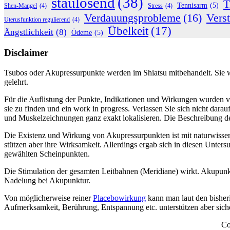
staulösend
(38)
T
Tennisarm
(5)
Shen-Mangel
(4)
Stress
(4)
Verdauungsprobleme
(16)
Vers
Uterusfunktion regulierend
(4)
Übelkeit
(17)
Ängstlichkeit
(8)
Ödeme
(5)
Disclaimer
Tsubos oder Akupressurpunkte werden im Shiatsu mitbehandelt. Sie we
gelehrt.
Für die Auflistung der Punkte, Indikationen und Wirkungen wurden 
sie zu finden und ein work in progress. Verlassen Sie sich nicht dara
und Muskelzeichnungen ganz exakt lokalisieren. Die Beschreibung der
Die Existenz und Wirkung von Akupressurpunkten ist mit naturwisse
stützen aber ihre Wirksamkeit. Allerdings ergab sich in diesen Unters
gewählten Scheinpunkten.
Die Stimulation der gesamten Leitbahnen (Meridiane) wirkt. Akupunktu
Nadelung bei Akupunktur.
Von möglicherweise reiner
Placebowirkung
kann man laut den bisher
Aufmerksamkeit, Berührung, Entspannung etc. unterstützen aber sich
Co