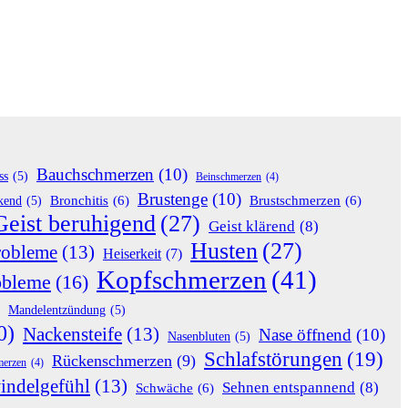
Bauchschmerzen
(10)
ss
(5)
Beinschmerzen
(4)
Brustenge
(10)
Bronchitis
(6)
Brustschmerzen
(6)
rkend
(5)
Geist beruhigend
(27)
Geist klärend
(8)
Husten
(27)
robleme
(13)
Heiserkeit
(7)
Kopfschmerzen
(41)
obleme
(16)
Mandelentzündung
(5)
0)
Nackensteife
(13)
Nase öffnend
(10)
Nasenbluten
(5)
Schlafstörungen
(19)
Rückenschmerzen
(9)
merzen
(4)
indelgefühl
(13)
Sehnen entspannend
(8)
Schwäche
(6)