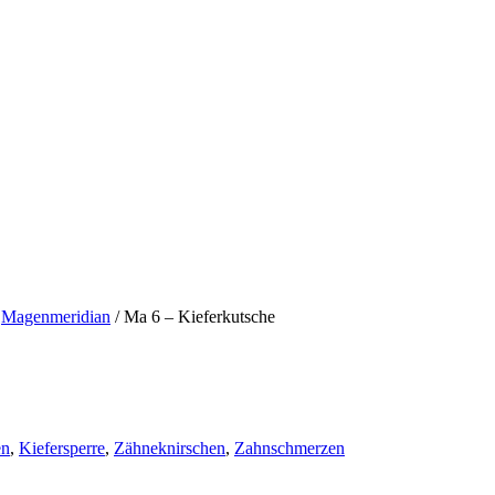
Magenmeridian
/
Ma 6 – Kieferkutsche
en
,
Kiefersperre
,
Zähneknirschen
,
Zahnschmerzen