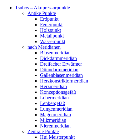
Tsubos – Akupressurpunkte
Antike Punkte
Erdpunkt
Feuerpunkt
Holzpunkt
Metallpunkt
Wasserpunkt
nach Meridianen
Blasenmeridian
Dickdarmmeridian
Dreifacher Erwärmer
Dünndarmmeridian
Gallenblasenmeridian
Herzkonstriktormeridian
Herzmeridian
Konzeptionsgefäß
Lebermeridian
Lenkergefäß
Lungenmeridian
Magenmeridian
Milzmeridian
Nierenmeridian
Zentrale Punkte
Hui Meisterpunkt