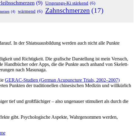
rleibsschmerzen
(9)
Ursprungs-Ki stärkend
(6)
Zahnschmerzen
(17)
wärmend
(6)
merzen
(4)
arauf. In der Shiatsuausbildung werden auch nicht alle Punkte
gkeit und Richtigkeit. Die grafische Darstellung ist mein Versuch,
nelle Handbücher oder Apps, die die Punkte auch anhand von Skelett-
ngerungen nach Masunaga.
die
GERAC-Studien (German Acupuncture Trials, 2002–2007)
rten Punkten der traditionellen chinesischen Medizin und willkürlich
r tief und großflächiger – also ungenauer stimuliert als durch die
 Effekte gibt. Psychologische Aspekte, Wahrgenommen werden,
eme