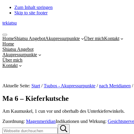
Zum Inhalt springen
Skip to site footer
tekiatsu
Shiatsu
Menu
bringt
Home
Shiatsu Angebot
Akupressurpunkte
Über mich
Kontakt
Energie
Home
in
Shiatsu Angebot
Fluss...
Akupressurpunkte
Über mich
Kontakt
Aktuelle Seite:
Start
/
Tsubos - Akupressurpunkte
/
nach Meridianen
/
Ma 6 – Kieferkutsche
Am Kaumuskel, 1 cun vor und oberhalb des Unterkieferwinkels.
Zuordnung:
Magenmeridian
Indikationen und Wirkung:
Gesichtsnerv
Sidebar
Webseite
Submit
durchsuchen
search