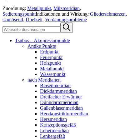
Zuordnung:
Metallpunkt
,
Milzmeridian
,
Sedierungspunkt
Indikationen und Wirkung:
Gliederschmerzen
,
staulösend
,
Übelkeit
,
Verdauungsprobleme
Sidebar
Webseite
Submit
durchsuchen
search
Tsubos – Akupressurpunkte
Antike Punkte
Erdpunkt
Feuerpunkt
Holzpunkt
Metallpunkt
Wasserpunkt
nach Meridianen
Blasenmeridian
Dickdarmmeridian
Dreifacher Erwärmer
Dünndarmmeridian
Gallenblasenmeridian
Herzkonstriktormeridian
Herzmeridian
Konzeptionsgefäß
Lebermeridian
Lenkergefäß