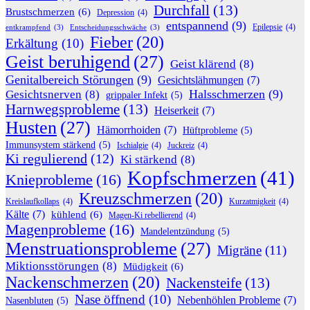
Durchfall
(13)
Brustschmerzen
(6)
Depression
(4)
entspannend
(9)
Epilepsie
(4)
entkrampfend
(3)
Entscheidungsschwäche
(3)
Fieber
(20)
Erkältung
(10)
Geist beruhigend
(27)
Geist klärend
(8)
Genitalbereich Störungen
(9)
Gesichtslähmungen
(7)
Halsschmerzen
(9)
Gesichtsnerven
(8)
grippaler Infekt
(5)
Harnwegsprobleme
(13)
Heiserkeit
(7)
Husten
(27)
Hämorrhoiden
(7)
Hüftprobleme
(5)
Immunsystem stärkend
(5)
Ischialgie
(4)
Juckreiz
(4)
Ki regulierend
(12)
Ki stärkend
(8)
Kopfschmerzen
(41)
Knieprobleme
(16)
Kreuzschmerzen
(20)
Kreislaufkollaps
(4)
Kurzatmigkeit
(4)
Kälte
(7)
kühlend
(6)
Magen-Ki rebellierend
(4)
Magenprobleme
(16)
Mandelentzündung
(5)
Menstruationsprobleme
(27)
Migräne
(11)
Miktionsstörungen
(8)
Müdigkeit
(6)
Nackenschmerzen
(20)
Nackensteife
(13)
Nase öffnend
(10)
Nebenhöhlen Probleme
(7)
Nasenbluten
(5)