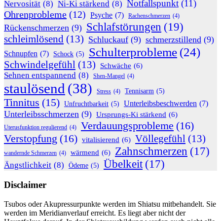
Notfallspunkt
(11)
Nervosität
(8)
Ni-Ki stärkend
(8)
Ohrenprobleme
(12)
Psyche
(7)
Rachenschmerzen
(4)
Schlafstörungen
(19)
Rückenschmerzen
(9)
schleimlösend
(13)
Schluckauf
(9)
schmerzstillend
(9)
Schulterprobleme
(24)
Schnupfen
(7)
Schock
(5)
Schwindelgefühl
(13)
Schwäche
(6)
Sehnen entspannend
(8)
Shen-Mangel
(4)
staulösend
(38)
Tennisarm
(5)
Stress
(4)
Tinnitus
(15)
Unterleibsbeschwerden
(7)
Unfruchtbarkeit
(5)
Unterleibsschmerzen
(9)
Ursprungs-Ki stärkend
(6)
Verdauungsprobleme
(16)
Uterusfunktion regulierend
(4)
Verstopfung
(16)
Völlegefühl
(13)
vitalisierend
(6)
Zahnschmerzen
(17)
wärmend
(6)
wandernde Schmerzen
(4)
Übelkeit
(17)
Ängstlichkeit
(8)
Ödeme
(5)
Disclaimer
Tsubos oder Akupressurpunkte werden im Shiatsu mitbehandelt. Sie
werden im Meridianverlauf erreicht. Es liegt aber nicht der