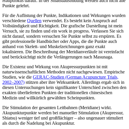
Hauptfokus darauf. In der Shiatsuausbildung werden auch nicht alle
Punkte gelehrt.
Für die Auflistung der Punkte, Indikationen und Wirkungen wurden
verschiedene
Quellen
verwendet. Es besteht kein Anspruch auf
Vollständigkeit und Richtigkeit. Die grafische Darstellung ist mein
Versuch, sie zu finden und ein work in progress. Verlassen Sie sich
nicht darauf, sondern versuchen Sie Punkte selbst zu erspüren. Es
gibt professionelle Handbücher oder Apps, die die Punkte auch
anhand von Skelett- und Muskelzeichnungen ganz exakt
lokalisieren. Die Beschreibung der Meridianverläufe ist vereinfacht
und berücksichtigt nicht die Verlängerungen nach Masunaga.
Die Existenz und Wirkung von Akupressurpunkten ist mit
naturwissenschaftlichen Methoden nicht nachgewiesen. Empirische
Studien, wie die
GERAC-Studien (German Acupuncture Trials,
2002–2007)
stützen aber ihre Wirksamkeit. Allerdings ergab sich in
diesen Untersuchungen kein signifikanter Unterschied zwischen den
exakten überlieferten Punkten der traditionellen chinesischen
Medizin und willkürlich gewählten Scheinpunkten.
Die Stimulation der gesamten Leitbahnen (Meridiane) wirkt.
Akupunkturpunkte werden bei manueller Stimulation (Akupressur,
Shiatsu) weniger tief und großflächiger – also ungenauer stimuliert
als durch die Nadelung bei Akupunktur.