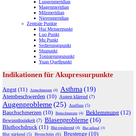
Lungenmeridian
Magenmeridian
Milzmeridian
Nierenmeridian
Zentrale Punkte
Hui Meisterpunkt
Luo Punkt
Mu Punkt
Sedierungspunkt
Shupunkt
Tonisierungspunkt
Yuan Quellpunkt
Indikationen für Akupressurpunkte
Asthma
(19)
Angst
(11)
Armschmerzen
(4)
Atembeschwerden
(10)
Augen klärend
(7)
Augenprobleme
(25)
Ausfluss
(5)
Beklemmung
(12)
Bauchschmerzen
(10)
Beinschmerzen
(4)
Blasenprobleme
(16)
Bewusstlosigkeit
(7)
Bluthochdruck
(11)
Blut regulierend
(4)
Blut stillend
(3)
Brustenge
(10)
Bronchitis
(6)
Blut stärkend
(5)