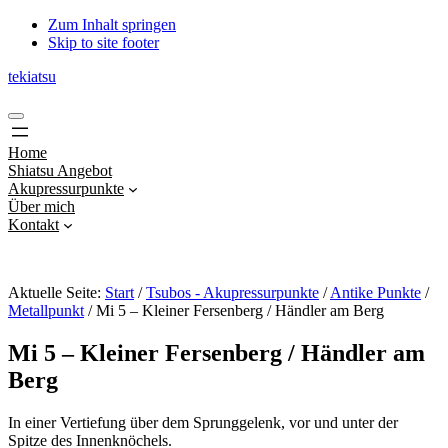
Zum Inhalt springen
Skip to site footer
tekiatsu
Shiatsu
Menu
bringt
Energie
Home
in
Shiatsu Angebot
Fluss...
Akupressurpunkte
Über mich
Kontakt
Aktuelle Seite:
Start
/
Tsubos - Akupressurpunkte
/
Antike Punkte
/
Metallpunkt
/
Mi 5 – Kleiner Fersenberg / Händler am Berg
Mi 5 – Kleiner Fersenberg / Händler am
Berg
In einer Vertiefung über dem Sprunggelenk, vor und unter der
Spitze des Innenknöchels.