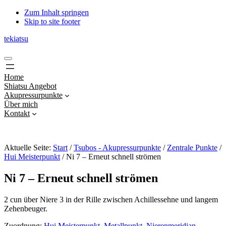
Zum Inhalt springen
Skip to site footer
tekiatsu
Shiatsu
Menu
bringt
Energie
Home
in
Shiatsu Angebot
Fluss...
Akupressurpunkte
Über mich
Kontakt
Aktuelle Seite:
Start
/
Tsubos - Akupressurpunkte
/
Zentrale Punkte
/
Hui Meisterpunkt
/
Ni 7 – Erneut schnell strömen
Ni 7 – Erneut schnell strömen
2 cun über Niere 3 in der Rille zwischen Achillessehne und langem
Zehenbeuger.
Zuordnung:
Hui Meisterpunkt
,
Metallpunkt
,
Nierenmeridian
,