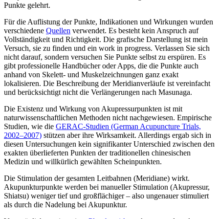
Punkte gelehrt.
Für die Auflistung der Punkte, Indikationen und Wirkungen wurden
verschiedene
Quellen
verwendet. Es besteht kein Anspruch auf
Vollständigkeit und Richtigkeit. Die grafische Darstellung ist mein
Versuch, sie zu finden und ein work in progress. Verlassen Sie sich
nicht darauf, sondern versuchen Sie Punkte selbst zu erspüren. Es
gibt professionelle Handbücher oder Apps, die die Punkte auch
anhand von Skelett- und Muskelzeichnungen ganz exakt
lokalisieren. Die Beschreibung der Meridianverläufe ist vereinfacht
und berücksichtigt nicht die Verlängerungen nach Masunaga.
Die Existenz und Wirkung von Akupressurpunkten ist mit
naturwissenschaftlichen Methoden nicht nachgewiesen. Empirische
Studien, wie die
GERAC-Studien (German Acupuncture Trials,
2002–2007)
stützen aber ihre Wirksamkeit. Allerdings ergab sich in
diesen Untersuchungen kein signifikanter Unterschied zwischen den
exakten überlieferten Punkten der traditionellen chinesischen
Medizin und willkürlich gewählten Scheinpunkten.
Die Stimulation der gesamten Leitbahnen (Meridiane) wirkt.
Akupunkturpunkte werden bei manueller Stimulation (Akupressur,
Shiatsu) weniger tief und großflächiger – also ungenauer stimuliert
als durch die Nadelung bei Akupunktur.