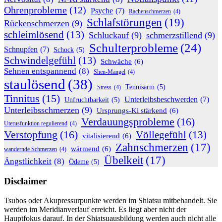
Ohrenprobleme
(12)
Psyche
(7)
Rachenschmerzen
(4)
Schlafstörungen
(19)
Rückenschmerzen
(9)
schleimlösend
(13)
Schluckauf
(9)
schmerzstillend
(9)
Schulterprobleme
(24)
Schnupfen
(7)
Schock
(5)
Schwindelgefühl
(13)
Schwäche
(6)
Sehnen entspannend
(8)
Shen-Mangel
(4)
staulösend
(38)
Tennisarm
(5)
Stress
(4)
Tinnitus
(15)
Unterleibsbeschwerden
(7)
Unfruchtbarkeit
(5)
Unterleibsschmerzen
(9)
Ursprungs-Ki stärkend
(6)
Verdauungsprobleme
(16)
Uterusfunktion regulierend
(4)
Verstopfung
(16)
Völlegefühl
(13)
vitalisierend
(6)
Zahnschmerzen
(17)
wärmend
(6)
wandernde Schmerzen
(4)
Übelkeit
(17)
Ängstlichkeit
(8)
Ödeme
(5)
Disclaimer
Tsubos oder Akupressurpunkte werden im Shiatsu mitbehandelt. Sie
werden im Meridianverlauf erreicht. Es liegt aber nicht der
Hauptfokus darauf. In der Shiatsuausbildung werden auch nicht alle