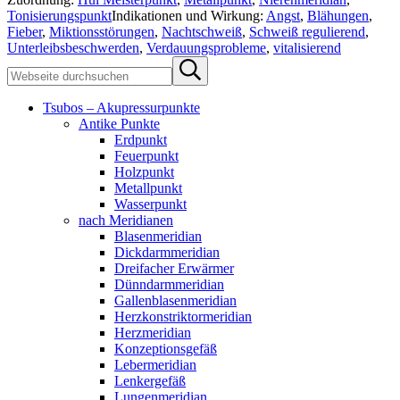
Tonisierungspunkt
Indikationen und Wirkung:
Angst
,
Blähungen
,
Fieber
,
Miktionsstörungen
,
Nachtschweiß
,
Schweiß regulierend
,
Unterleibsbeschwerden
,
Verdauungsprobleme
,
vitalisierend
Sidebar
Webseite
Submit
durchsuchen
search
Tsubos – Akupressurpunkte
Antike Punkte
Erdpunkt
Feuerpunkt
Holzpunkt
Metallpunkt
Wasserpunkt
nach Meridianen
Blasenmeridian
Dickdarmmeridian
Dreifacher Erwärmer
Dünndarmmeridian
Gallenblasenmeridian
Herzkonstriktormeridian
Herzmeridian
Konzeptionsgefäß
Lebermeridian
Lenkergefäß
Lungenmeridian