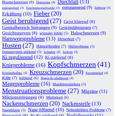
Durchfall
(13)
Brustschmerzen
(6)
Depression
(4)
entspannend
(9)
Epilepsie
(4)
entkrampfend
(3)
Entscheidungsschwäche
(3)
Fieber
(20)
Erkältung
(10)
Geist beruhigend
(27)
Geist klärend
(8)
Genitalbereich Störungen
(9)
Gesichtslähmungen
(7)
Halsschmerzen
(9)
Gesichtsnerven
(8)
grippaler Infekt
(5)
Harnwegsprobleme
(13)
Heiserkeit
(7)
Husten
(27)
Hämorrhoiden
(7)
Hüftprobleme
(5)
Immunsystem stärkend
(5)
Ischialgie
(4)
Juckreiz
(4)
Ki regulierend
(12)
Ki stärkend
(8)
Kopfschmerzen
(41)
Knieprobleme
(16)
Kreuzschmerzen
(20)
Kreislaufkollaps
(4)
Kurzatmigkeit
(4)
Kälte
(7)
kühlend
(6)
Magen-Ki rebellierend
(4)
Magenprobleme
(16)
Mandelentzündung
(5)
Menstruationsprobleme
(27)
Migräne
(11)
Miktionsstörungen
(8)
Müdigkeit
(6)
Nackenschmerzen
(20)
Nackensteife
(13)
Nase öffnend
(10)
Nebenhöhlen Probleme
(7)
Nasenbluten
(5)
Notfallspunkt
(11)
Nervosität
(8)
Ni-Ki stärkend
(8)