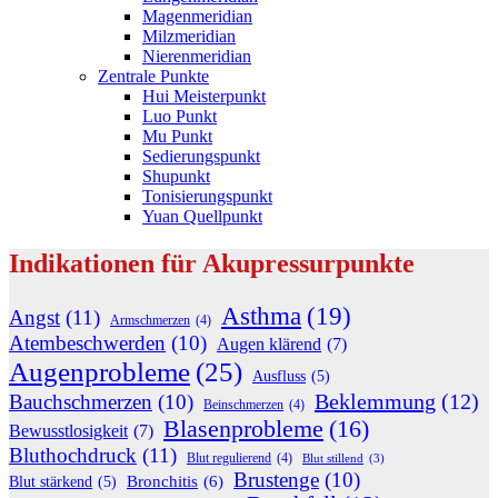
Magenmeridian
Milzmeridian
Nierenmeridian
Zentrale Punkte
Hui Meisterpunkt
Luo Punkt
Mu Punkt
Sedierungspunkt
Shupunkt
Tonisierungspunkt
Yuan Quellpunkt
Indikationen für Akupressurpunkte
Asthma
(19)
Angst
(11)
Armschmerzen
(4)
Atembeschwerden
(10)
Augen klärend
(7)
Augenprobleme
(25)
Ausfluss
(5)
Beklemmung
(12)
Bauchschmerzen
(10)
Beinschmerzen
(4)
Blasenprobleme
(16)
Bewusstlosigkeit
(7)
Bluthochdruck
(11)
Blut regulierend
(4)
Blut stillend
(3)
Brustenge
(10)
Bronchitis
(6)
Blut stärkend
(5)